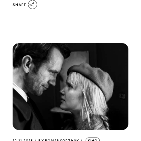
SHARE
12.11.2018
BY
ROMANKORZHYK
КІНО