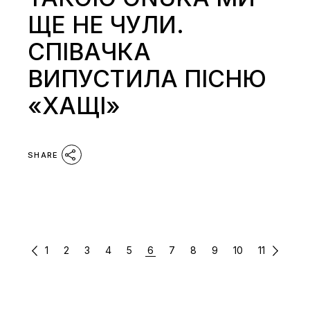
ЩЕ НЕ ЧУЛИ.
СПІВАЧКА
ВИПУСТИЛА ПІСНЮ
«ХАЩІ»
SHARE
ПАГІНАЦІЯ
1
2
3
4
5
6
7
8
9
10
11
ЗАПИСІВ