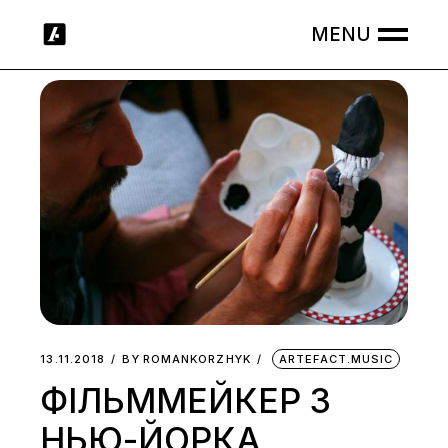
Skip
to
the
content
13.11.2018
BY
ROMANKORZHYK
ARTEFACT.MUSIC
ФІЛЬММЕЙКЕР З
НЬЮ-ЙОРКА