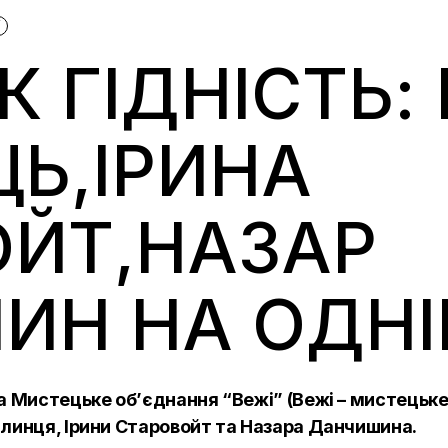
Ї
К ГІДНІСТЬ: 
Ь,ІРИНА
ОЙТ,НАЗАР
Н НА ОДНІ
та Мистецьке об’єднання “Вежі” (
Вежі – мистецьк
алинця, Ірини Старовойт та Назара Данчишина.