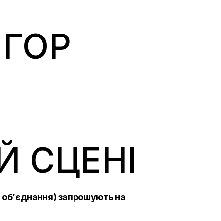
ІГОР
Й СЦЕНІ
е об’єднання
) запрошують на