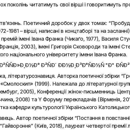
х поколінь читатимуть свої вірші і говоритимуть про
літв’язень. Поетичний доробок у двох томах: “Пробуд
2-1981 – вірші, написані в концтаборі та на засланні)
премій імені Івана Франка (Чикаґо, 1977), Василя Ст
(Франція, 2003), імені Григорія Сковороди та імені С
го національного університету імени Івана Франка.
а, літературознавиця. Авторка поетичної збірки “Гро
«Смолоскип» (1999). Належала до літературної групи
мбург, 2005), Конференції жінок-письменниць Центр
ина, 2008) та Y Форуму перекладачів (Вірменія, 2011
нтка кафедри культурології Українського Католицьког
вець. Автор поетичної збірки “Постання в повстанн
“Гайвороння” (Київ, 2018), лауреат четвертої премії