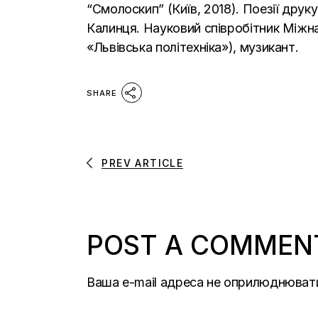
“Смолоскип” (Київ, 2018). Поезії друку
Калинця. Науковий співробітник Міжна
«Львівська політехніка»), музикант.
SHARE
PREV ARTICLE
POST A COMMEN
Ваша e-mail адреса не оприлюднюват