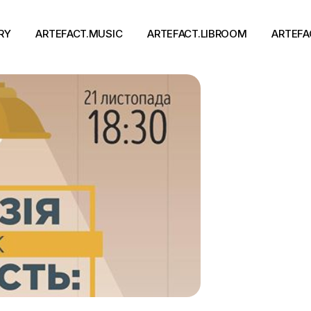
RY
ARTEFACT.MUSIC
ARTEFACT.LIBROOM
ARTEFA
Виконавці
Книги
Альбоми
Письменники
Концерти
Події
тя