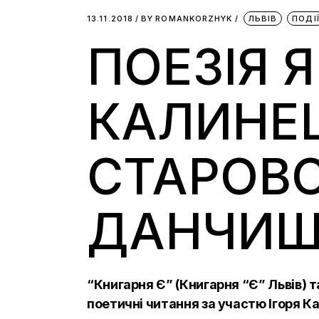
13.11.2018
BY
ROMANKORZHYK
ЛЬВІВ
ПОДІ
ПОЕЗІЯ Я
КАЛИНЕЦ
СТАРОВ
ДАНЧИШИ
“Книгарня Є” (
Книгарня “Є” Львів
) 
поетичні читання за участю Ігоря К