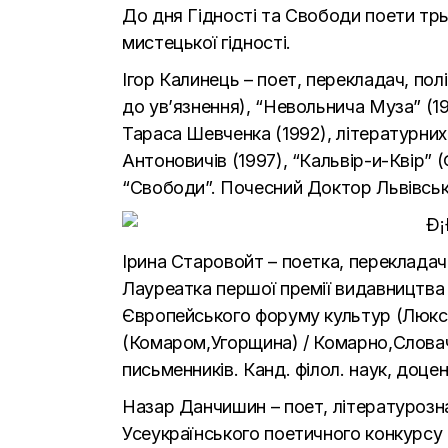
До дня Гідності та Свободи поети трьо
мистецької гідності.
Ігор Калинець – поет, перекладач, по
до ув’язнення), “Невольнича Муза” (197
Тараса Шевченка (1992), літературних 
Антоновичів (1997), “Кальвір-и-Квір” 
“Свободи”. Почесний Доктор Львівсько
Ірина Старовойт – поетка, перекладачк
Лауреатка першої премії видавництва 
Європейського форуму культур (Люксе
(Комаром,Угорщина) / Комарно,Словачч
письменників. Канд. філол. наук, доце
Назар Данчишин – поет, літературозна
Усеукраїнського поетичного конкурсу 