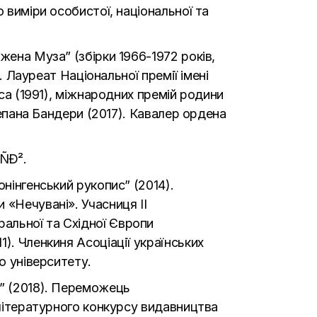
 виміри особистої, національної та
жена Муза” (збірки 1966-1972 років,
. Лауреат Національної премії імені
уса (1991), міжнародних премій родини
тепана Бандери (2017). Кавалер ордена
нінгенський рукопис” (2014).
 «Нечувані». Учасниця ІІ
альної та Східної Європи
). Членкиня Асоціації українських
о університету.
і” (2018). Переможець
 літературного конкурсу видавництва