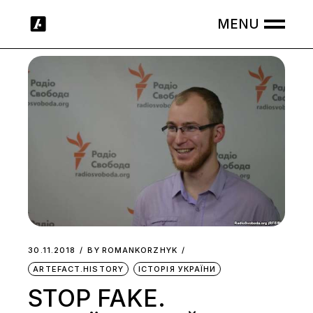
Skip
to
the
content
30.11.2018
BY
ROMANKORZHYK
ARTEFACT.HISTORY
ІСТОРІЯ УКРАЇНИ
STOP FAKE.