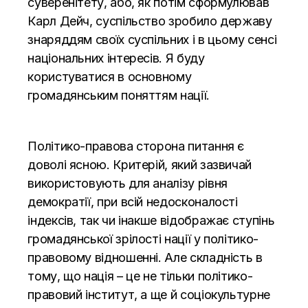
суверенітету, або, як потім сформулював
Карл Дейч, суспільство зробило державу
знаряддям своїх суспільних і в цьому сенсі
національних інтересів. Я буду
користуватися в основному
громадянським поняттям нації.
Політико-правова сторона питання є
доволі ясною. Критерій, який зазвичай
використовують для аналізу рівня
демократії, при всій недосконалості
індексів, так чи інакше відображає ступінь
громадянської зрілості нації у політико-
правовому відношенні. Але складність в
тому, що нація – це не тільки політико-
правовий інститут, а ще й соціокультурне