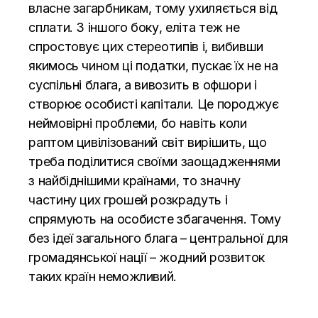
власне загарбникам, тому ухиляється від
сплати. З іншого боку, еліта теж не
спростовує цих стереотипів і, вибивши
якимось чином ці податки, пускає їх не на
суспільні блага, а вивозить в офшори і
створює особисті капітали. Це породжує
неймовірні проблеми, бо навіть коли
раптом цивілізований світ вирішить, що
треба поділитися своїми заощадженнями
з найбіднішими країнами, то значну
частину цих грошей розкрадуть і
спрямують на особисте збагачення. Тому
без ідеї загального блага – центральної для
громадянської нації – жодний розвиток
таких країн неможливий.