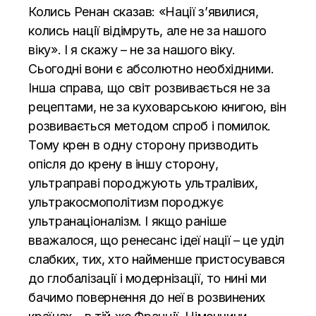
Колись Ренан сказав: «Нації з’явилися,
колись нації відімруть, але не за нашого
віку». І я скажу – не за нашого віку.
Сьогодні вони є абсолютно необхідними.
Інша справа, що світ розвивається не за
рецептами, не за куховарською книгою, він
розвивається методом спроб і помилок.
Тому крен в одну сторону призводить
опісля до крену в іншу сторону,
ультраправі породжують ультралівих,
ультракосмополітизм породжує
ультранаціоналізм. І якщо раніше
вважалося, що ренесанс ідеї нації – це уділ
слабких, тих, хто найменше пристосувався
до глобалізації і модернізації, то нині ми
бачимо повернення до неї в розвинених