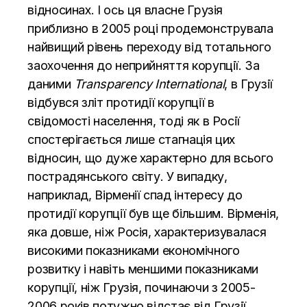
відносинах. І ось ця власне Грузія
приблизно в 2005 році продемонструвала
найвищий рівень переходу від тотального
заохочення до неприйняття корупції. За
даними
Transparency International
, в Грузії
відбувся зліт протидії корупції в
свідомості населення, тоді як в Росії
спостерігається лише стагнація цих
відносин, що дуже характерно для всього
пострадянського світу. У випадку,
наприклад, Вірменії спад інтересу до
протидії корупції був ще більшим. Вірменія,
яка довше, ніж Росія, характеризувалася
високими показниками економічного
розвитку і навіть меншими показниками
корупції, ніж Грузія, починаючи з 2005-
2006 років потужно відстає від Грузії.