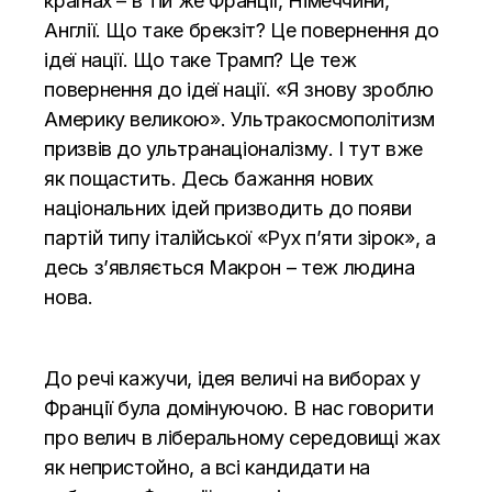
країнах – в тій же Франції, Німеччини,
Англії. Що таке брекзіт? Це повернення до
ідеї нації. Що таке Трамп? Це теж
повернення до ідеї нації. «Я знову зроблю
Америку великою». Ультракосмополітизм
призвів до ультранаціоналізму. І тут вже
як пощастить. Десь бажання нових
національних ідей призводить до появи
партій типу італійської «Рух п’яти зірок», а
десь з’являється Макрон – теж людина
нова.
До речі кажучи, ідея величі на виборах у
Франції була домінуючою. В нас говорити
про велич в ліберальному середовищі жах
як непристойно, а всі кандидати на