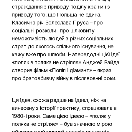
страждання з приводу поділу країни і з
приводу того, що Польща не єдина.
Класична річ Болеслава Пруса – про
соціальні розколи і про цілковиту
неможливість людей з різних соціальних
страт до якогось спільного існування, не
кажу вже про шлюби. Напередодні цієї ідеї
«поляк в поляка не стріляє» Анджей Вайда
створив фільм «Попіл і діамант» – якраз
про братовбивчу війну в післявоєнні роки.
Ця ідея, схожа радше на ідеал, ніж на
винесену з історії практику, спрацювала в
1980-і роки. Саме цією ідеєю – «поляк у
поляка не стріляє» – був значною мірою
обумовлений мирний перехід влади від