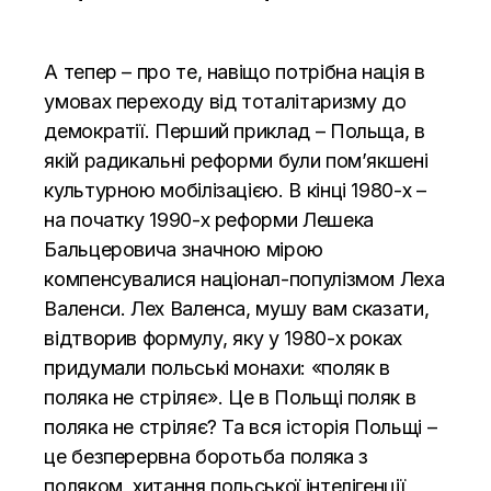
А тепер – про те, навіщо потрібна нація в
умовах переходу від тоталітаризму до
демократії. Перший приклад – Польща, в
якій радикальні реформи були пом’якшені
культурною мобілізацією. В кінці 1980-х –
на початку 1990-х реформи Лешека
Бальцеровича значною мірою
компенсувалися націонал-популізмом Леха
Валенси. Лех Валенса, мушу вам сказати,
відтворив формулу, яку у 1980-х роках
придумали польські монахи: «поляк в
поляка не стріляє». Це в Польщі поляк в
поляка не стріляє? Та вся історія Польщі –
це безперервна боротьба поляка з
поляком, хитання польської інтелігенції,