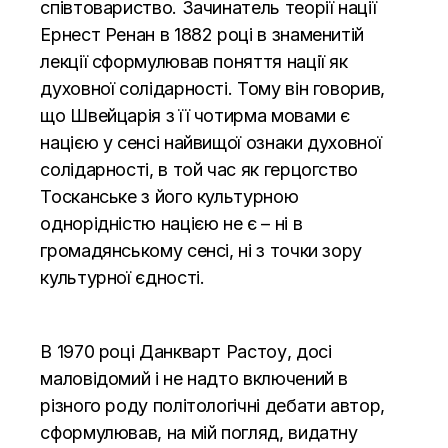
співтовариство. Зачинатель теорії нації
Ернест Ренан в 1882 році в
знаменитій
лекції
сформулював поняття нації як
духовної солідарності. Тому він говорив,
що Швейцарія з її чотирма мовами є
нацією у сенсі найвищої ознаки духовної
солідарності, в той час як герцогство
Тосканське з його культурною
однорідністю нацією не є – ні в
громадянському сенсі, ні з точки зору
культурної єдності.
В 1970 році
Данкварт Растоу
, досі
маловідомий і не надто включений в
різного роду політологічні дебати автор,
сформулював, на мій погляд, видатну