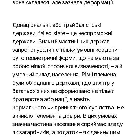
вона склалася, але зазнала деформації.
Донаціональні, або трайбалістські
держави, failed state – це неспроможні
держави. Значній частині цих держав
запропонували не тільки умовні кордони –
суто геометричні форми, що не мають за
собою ніякої історичної визначеності, – а й
умовний склад населення. Різні племена
були об’єднані в держави, і до цих пір у
багатьох з них не сформовано не тільки
братерства або нації, а навіть
нормального чи прийнятного сусідства. Не
виникло і елемента довіри. В цих умовах
значна частина населення сприймає владу
як загарбників, а податок – як данину цим