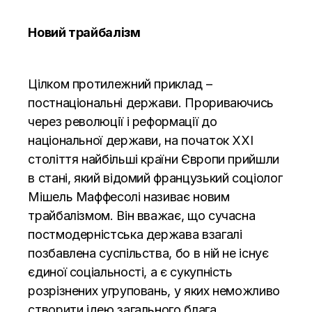
Новий трайбалізм
Цілком протилежний приклад –
постнаціональні держави. Прориваючись
через революції і реформації до
національної держави, на початок XXI
століття найбільші країни Європи прийшли
в стані, який відомий французький соціолог
Мішель Маффесолі називає новим
трайбалізмом. Він вважає, що сучасна
постмодерністська держава взагалі
позбавлена суспільства, бо в ній не існує
єдиної соціальності, а є сукупність
розрізнених угруповань, у яких неможливо
створити ідею загального блага.