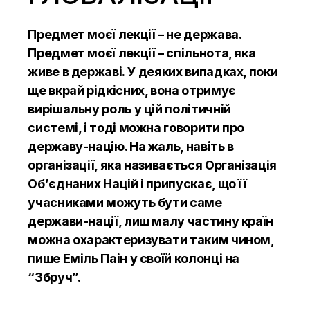
Предмет моєї лекції – не держава.
Предмет моєї лекції – спільнота, яка
живе в державі. У деяких випадках, поки
ще вкрай рідкісних, вона отримує
вирішальну роль у цій політичній
системі, і тоді можна говорити про
державу-націю. На жаль, навіть в
організації, яка називається Організація
Об’єднаних Націй і припускає, що її
учасниками можуть бути саме
держави-нації, лиш малу частину країн
можна охарактеризувати таким чином,
пише Еміль Паін у своїй колонці на
“Збруч”.