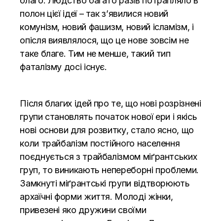
благо. Людство багато разів потрапляло в
полон цієї ідеї – так з’явилися новий
комунізм, новий фашизм, новий ісламізм, і
опісля виявлялося, що це нове зовсім не
таке благе. Тим не менше, такий тип
фаталізму досі існує.
Після благих ідей про те, що нові розрізнені
групи становлять початок нової ери і якісь
нові основи для розвитку, стало ясно, що
коли трайбалізм постійного населення
поєднується з трайбалізмом міґрантських
груп, то виникають непереборні проблеми.
Замкнуті міґрантські групи відтворюють
архаїчні форми життя. Молоді жінки,
привезені яко дружини своїми