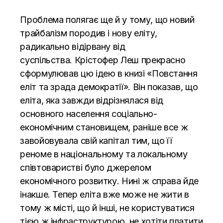
Проблема полягає ще й у тому, що новий
трайбалізм породив і нову еліту,
радикально відірвану від
суспільства.
Крістофер Леш
прекрасно
сформулював цю ідею в книзі «
Повстання
еліт та зрада демократії
». Він показав, що
еліта, яка завжди відрізнялася від
основного населення соціально-
економічним становищем, раніше все ж
завойовувала свій капітал тим, що її
реноме в національному та локальному
співтоваристві було джерелом
економічного розвитку. Нині ж справа йде
інакше. Тепер еліта вже може не жити в
тому ж місті, що й інші, не користуватися
тією ж інфраструктурою, не хотіти платити