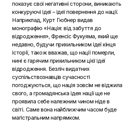
показує свої негативні сторони, виникають
конкуруючі ідеї – ідеї повернення до нації.
Наприклад, Курт Гюбнер видав
монографію «
Нація: від забуття до
відродження
», Френсіс Фукуяма, який ще
недавно, будучи прихильником ідеї кінця
історії, також вважав, що нації померли,
нині є гарячим прихильником цієї ідеї
відродження. Безліч видатних
суспільствознавців сучасності
погоджуються, що нація зовсім не віджила
свого, а громадянська ідея нації ще не
проявила себе належним чином ніде в
світі. Саме вона найближчим часом буде
магістральним напрямком.