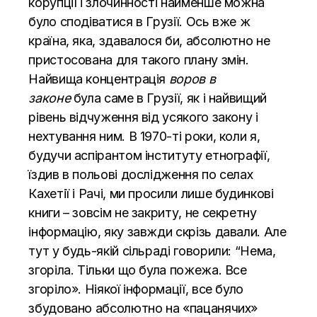
корупції і злочинності найменше можна
було сподіватися в Грузії. Ось вже ж
країна, яка, здавалося би, абсолютно не
пристосована для такого плану змін.
Найвища концентрація
воров в
законе
була саме в Грузії, як і найвищий
рівень відчуження від усякого закону і
нехтування ним. В 1970-ті роки, коли я,
будучи аспірантом інституту етнографії,
їздив в польові дослідження по селах
Кахетії і Рачі, ми просили лише будинкові
книги – зовсім не закриту, не секретну
інформацію, яку завжди скрізь давали. Але
тут у будь-якій сільраді говорили: “Нема,
згоріла. Тільки що була пожежа. Все
згоріло». Ніякої інформації, все було
збудовано абсолютно на «пацанячих»