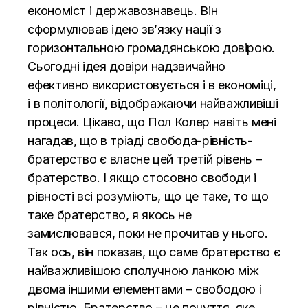
економіст і державознавець. Він
сформулював ідею зв’язку нації з
горизонтальною громадянською довірою.
Сьогодні ідея довіри надзвичайно
ефективно використовується і в економіці,
і в політології, відображаючи найважливіші
процеси. Цікаво, що Пол Колер навіть мені
нагадав, що в тріаді свобода-рівність-
братерство є власне цей третій рівень –
братерство. І якщо стосовно свободи і
рівності всі розуміють, що це таке, то що
таке братерство, я якось не
замислювався, поки не прочитав у нього.
Так ось, він показав, що саме братерство є
найважливішою сполучною ланкою між
двома іншими елементами – свободою і
рівністю. Братерство – це почуття, яке