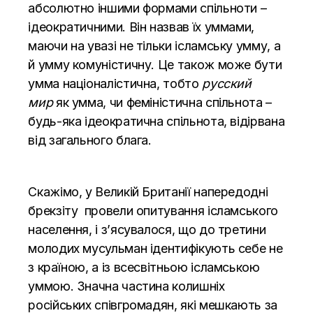
абсолютно іншими формами спільноти –
ідеократичними. Він назвав їх уммами,
маючи на увазі не тільки ісламську умму, а
й умму комуністичну. Це також може бути
умма націоналістична, тобто
русский
мир
як умма, чи феміністична спільнота –
будь-яка ідеократична спільнота, відірвана
від загального блага.
Скажімо, у Великій Британії напередодні
брекзіту провели опитування ісламського
населення, і з’ясувалося, що до третини
молодих мусульман ідентифікують себе не
з країною, а із всесвітньою ісламською
уммою. Значна частина колишніх
російських співгромадян, які мешкають за