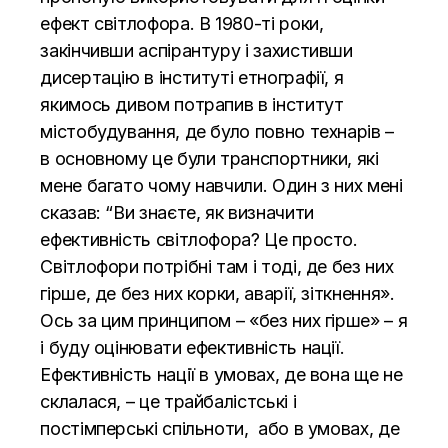
ефект світлофора. В 1980-ті роки,
закінчивши аспірантуру і захистивши
дисертацію в інституті етнографії, я
якимось дивом потрапив в інститут
містобудування, де було повно технарів –
в основному це були транспортники, які
мене багато чому навчили. Один з них мені
сказав: “Ви знаєте, як визначити
ефективність світлофора? Це просто.
Світлофори потрібні там і тоді, де без них
гірше, де без них корки, аварії, зіткнення».
Ось за цим принципом – «без них гірше» – я
і буду оцінювати ефективність нації.
Ефективність нації в умовах, де вона ще не
склалася, – це трайбалістські і
постімперські спільноти, або в умовах, де