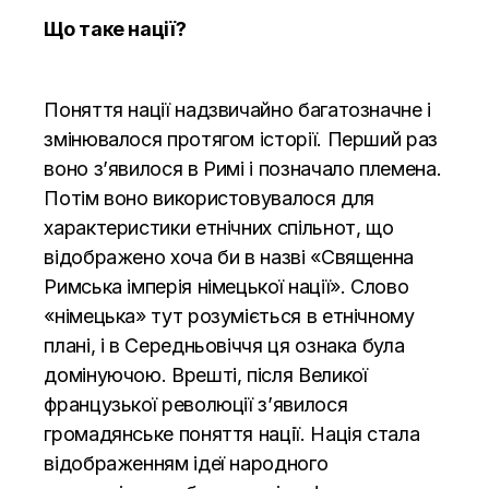
Що таке нації?
Поняття нації надзвичайно багатозначне і
змінювалося протягом історії. Перший раз
воно з’явилося в Римі і позначало племена.
Потім воно використовувалося для
характеристики етнічних спільнот, що
відображено хоча би в назві «Священна
Римська імперія німецької нації». Слово
«німецька» тут розуміється в етнічному
плані, і в Середньовіччя ця ознака була
домінуючою. Врешті, після Великої
французької революції з’явилося
громадянське поняття нації. Нація стала
відображенням ідеї народного