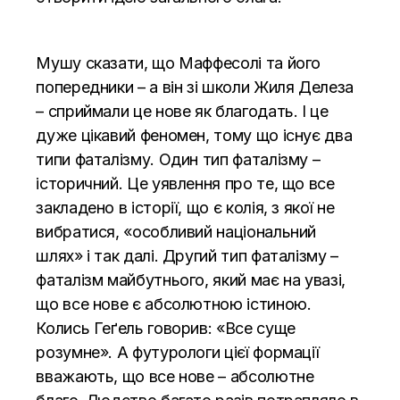
Мушу сказати, що Маффесолі та його
попередники – а він зі школи Жиля Делеза
– сприймали це нове як благодать. І це
дуже цікавий феномен, тому що існує два
типи фаталізму. Один тип фаталізму –
історичний. Це уявлення про те, що все
закладено в історії, що є колія, з якої не
вибратися, «особливий національний
шлях» і так далі. Другий тип фаталізму –
фаталізм майбутнього, який має на увазі,
що все нове є абсолютною істиною.
Колись Геґель говорив: «Все суще
розумне». А футурологи цієї формації
вважають, що все нове – абсолютне