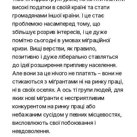
високі податки в своїй країні та стати
громадянами іншої країни. І це стає
проблемою насамперед тому, що
збільшує розрив інтересів, і це дуже
помітно сьогодні в умовах міґраційної
кризи. Вищі верстви, як правило,
позитивно і дуже ліберально ставляться
до ідеї розширення припливу населення.
Але вони за це нічого не платять – вони не
стикаються з міґрантами ні на ринку праці,
ні в своїх оселях. А ось ті групи людей, для
яких нові міґранти є несприятливим
конкурентом на ринку праці або
небажаним сусідом у певних місцевостях,
висловлюють свої побоювання і
невдоволення.