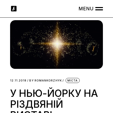
Skip
to
the
content
12.11.2018
BY
ROMANKORZHYK
МІСТА
У НЬЮ-ЙОРКУ НА
РІЗДВЯНІЙ