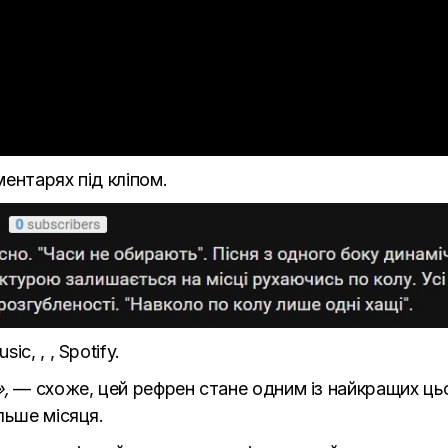
ентарях під кліпом.
usic
, , ,
Spotify
.
,
— схоже, цей рефрен стане одним із найкращих цього
льше місяця.