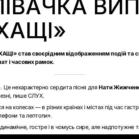
ПІВАЧКА ВИ
ХАЩІ»
АЩІ» став своєрідним відображенням подій та сит
ат і часових рамок.
»
. Це нехарактерно cердита пісня для
Нати Жижчен
резні, пише
СЛУХ.
 на колесах — в різних країнах і містах під час гастр
лефони та лептопи».
, динамічне, гостре і в чомусь сире, але надпотужне 