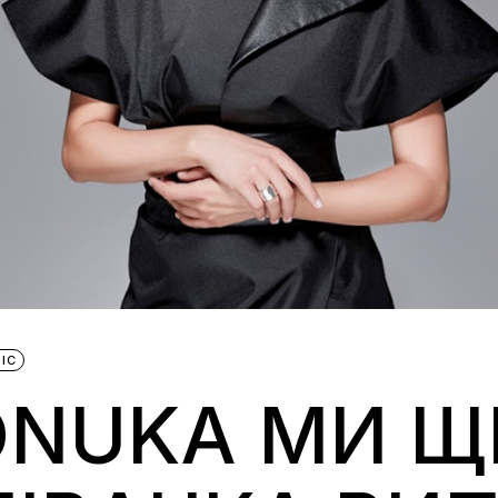
IC
NUKA МИ Щ