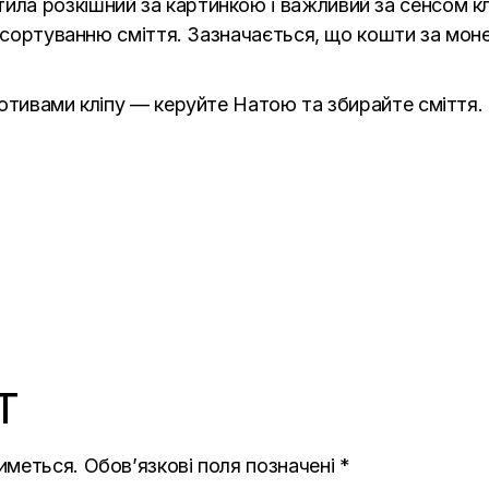
ила розкішний за картинкою і важливий за сенсом кл
о сортуванню сміття. Зазначається, що кошти за мон
отивами кліпу — керуйте Натою та збирайте сміття.
T
иметься.
Обов’язкові поля позначені
*