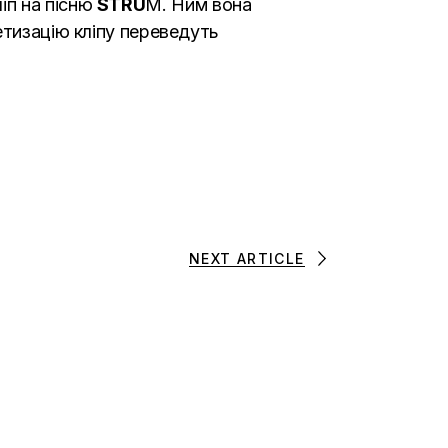
іп на пісню
STRU
M. Ним вона
етизацію кліпу переведуть
NEXT ARTICLE