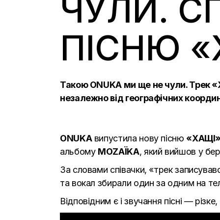
ЧУЛИ. С
ПІСНЮ «
Такою ONUKA ми ще не чули. Трек «Х
незалежно від географічних координ
ONUKA
випустила нову пісню
«ХАЩІ
альбому
MOZAЇKA
, який вийшов у бе
За словами співачки, «трек записувався
та вокал збирали один за одним на те
Відповідним є і звучання пісні — різке