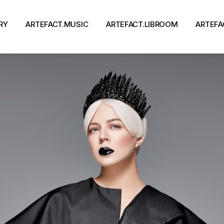
RY
ARTEFACT.MUSIC
ARTEFACT.LIBROOM
ARTEFA
Виконавці
Книги
Альбоми
Письменники
Концерти
Події
тя