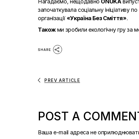
Нагадаємо, нещодавно
ONUKA
випуст
започаткувала соціальну ініціативу п
організації
«Україна Без Сміття»
.
Також
ми зробили екологічну
гру
за м
SHARE
PREV ARTICLE
POST A COMMEN
Ваша e-mail адреса не оприлюднюват