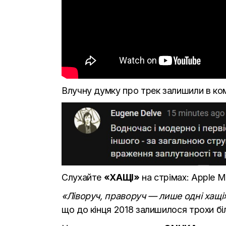
Влучну думку про трек залишили в ком
Слухайте
«ХАЩІ»
на стрімах:
Apple M
«Ліворуч, праворуч — лише одні хащі»
що до кінця 2018 залишилося трохи бі