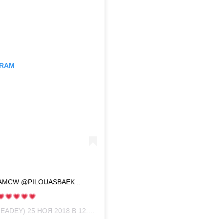
GRAM
AMCW @PILOUASBAEK ..
HEADEY)
25 НОЯ 2018 В 12:33 PST