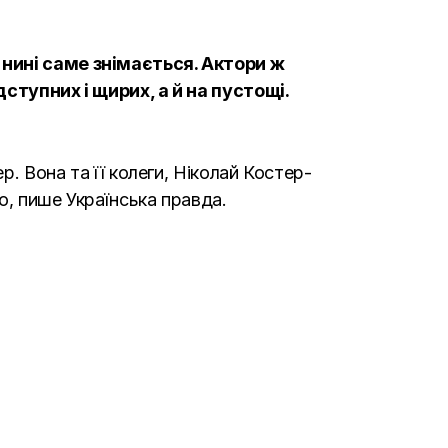
 нині саме знімається. Актори ж
дступних і щирих, а й на пустощі.
р. Вона та її колеги, Ніколай Костер-
но, пише
Українська правда.