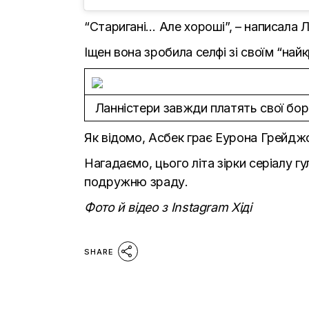
“Старигані… Але хороші”, – написала Л
Іщен вона зробила селфі зі своїм “на
Ланністери завжди платять свої борг
Як відомо, Асбек грає Еурона Грейдж
Нагадаємо, цього літа зірки серіалу г
подружню зраду.
Фото й відео з
Instagram
Хіді
SHARE