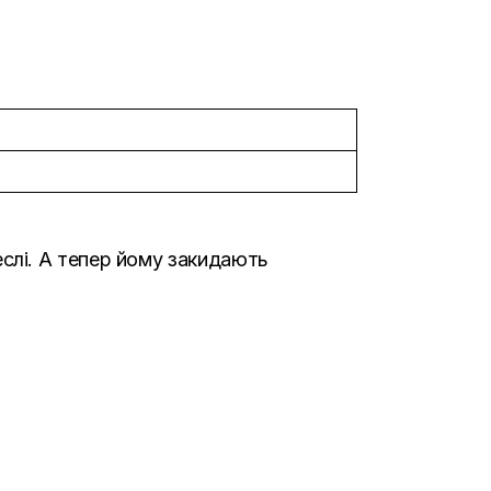
еслі
. А тепер
йому закидають