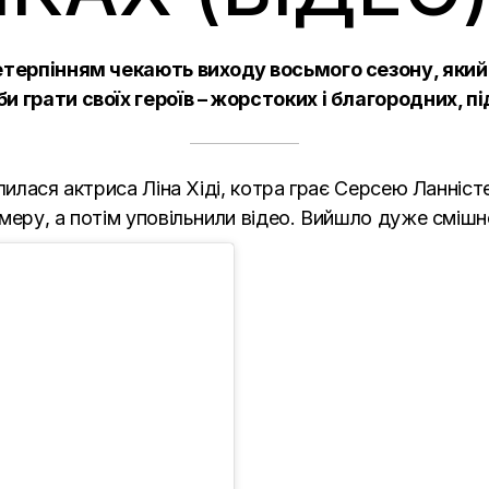
етерпінням чекають виходу восьмого сезону, який
 грати своїх героїв – жорстоких і благородних, пі
ілилася актриса
Ліна Хіді
, котра грає Серсею Ланністе
меру, а потім уповільнили відео. Вийшло дуже сміш