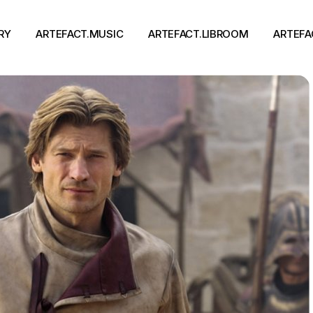
RY
ARTEFACT.MUSIC
ARTEFACT.LIBROOM
ARTEFA
Виконавці
Книги
Альбоми
Письменники
Концерти
Події
тя