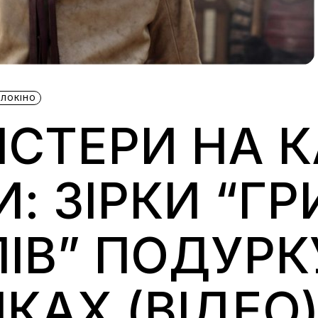
ЛОКІНО
ІСТЕРИ НА 
: ЗІРКИ “ГР
ІВ” ПОДУР
КАХ (ВІДЕО