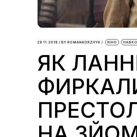
28.11.2018
BY
ROMANKORZHYK
КІНО
НАВКО
ЯК ЛАНН
ФИРКАЛИ
ПРЕСТОЛ
НА ЗЙОМ