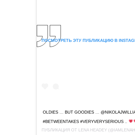
ПОСМОТРЕТЬ ЭТУ ПУБЛИКАЦИЮ В INSTA
OLDIES … BUT GOODIES … @NIKOLAJWILLI
#BETWEENTAKES #VERYVERYSERIOUS ..
ПУБЛИКАЦИЯ ОТ
LENA HEADEY
(@IAMLENA