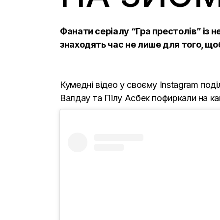
Фанати
серіалу “Гра престолів”
із н
знаходять час не лише для того, щоби
Кумедні відео у своєму Instagram под
Валдау та Пілу Асбек пофиркали на ка