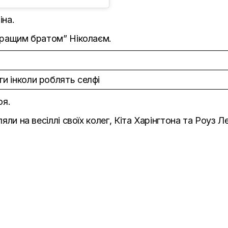
іна.
йкращим братом” Ніколаєм.
и інколи роблять селфі
оя.
уляли
на весіллі своїх колег, Кіта Харінгтона та Роуз Л