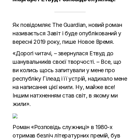
Як повідомляє
The Guardian
, новий роман
називається Завіт і буде опублікований у
вересні 2019 року, пише
Новое Время.
«Дорогі читачі, – звернулася Етвуд до
шанувальників своєї творчості. – Все, що
ви колись щось запитували у мене про
республіку Гілеад і її устрій, надихало мене
на написання цієї книги. Ну, майже все!
Іншим натхненням став світ, в якому ми
жили».
Роман «Розповідь служниці» в 1980-х
отримав безліч літературних премій, був