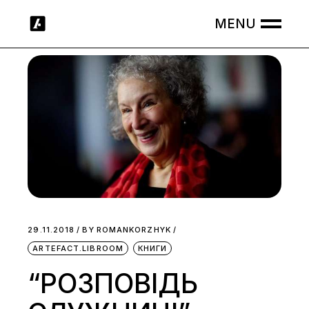
Skip
to
the
content
29.11.2018
BY
ROMANKORZHYK
ARTEFACT.LIBROOM
КНИГИ
“РОЗПОВІДЬ