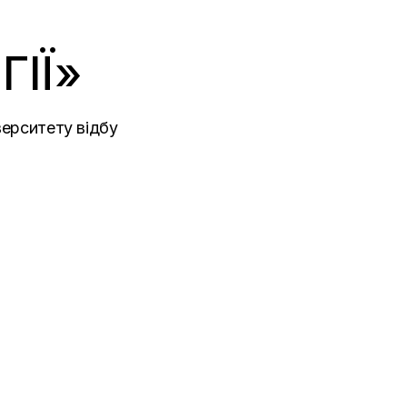
ІЇ»
верситету відбу