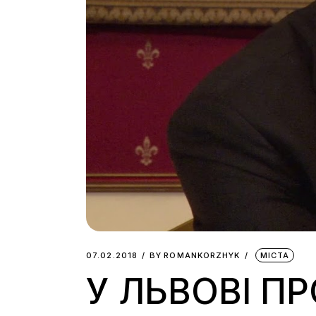
07.02.2018
BY
ROMANKORZHYK
МІСТА
У ЛЬВОВІ П