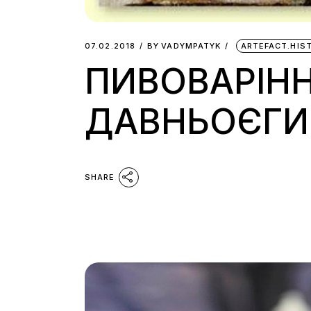
07.02.2018
BY
VADYMPATYK
ARTEFACT.HIS
ПИВОВАРІНН
ДАВНЬОЄГИ
SHARE