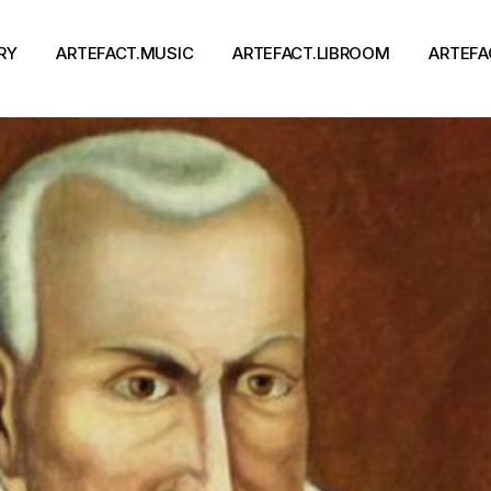
RY
ARTEFACT.MUSIC
ARTEFACT.LIBROOM
ARTEFA
Виконавці
Книги
Альбоми
Письменники
Концерти
Події
тя