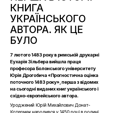
КНИГА
УКРАЇНСЬКОГО
АВТОРА. ЯК ЦЕ
БУЛО
7 лютого 1483 року в римській друкарні
Еухарія Зільбера вийшла праця
професора Болонського університету
Юрія Дрогобича «Прогностична оцінка
поточного 1483 року», перша з відомих
на сьогодні виданих книг українського і
східно-європейського автора.
Уроджений Юрій Михайлович Донат-
Котермак народився у 1450 році в родині