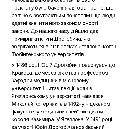
трактату було бачення автора про те, що
світ не є абстрактним поняттям і що люди
здатні вивчити його закономірності і
закони. До нашого часу дійшло два
примірники книги Дрогобича, які
зберігаються в бібліотеках Ягеллонського і
Тюбінґенського університетів.
У 1486 році Юрій Дрогобич повернувся до
Кракова, де через рік став професором
кафедри медицини в місцевому
університеті і читав лекції, коли в
Ягеллонському університеті навчався
Миколай Коперник, а в 1492-у – деканом
факультету медицини і лейб-медиком
короля Казимира IV Ягеллона. У 1491 році
за участі Юрія Дрогобича краківський