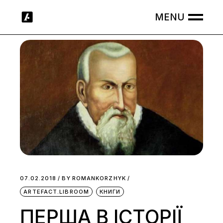
Skip
to
the
content
07.02.2018
BY
ROMANKORZHYK
ARTEFACT.LIBROOM
КНИГИ
ПЕРША В ІСТОРІЇ