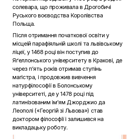
солевара, що проживала в Дрогобичі
Руського воєводства Королівства
Польща.
Після отримання початкової освіти у
місцеій парафіяльній школі та львівському
ліцеї, у 1468 році він поступив до
Яґеллонського університету в Кракові, де
через п’ять років отримав ступінь
магістра, і продовжив вивчення
натурфілософії в Болонському
університеті, де у 1478 році під
латинізованим ім’ям Джорджио да
Леополі («Георгій зі Львова») став
доктором філософії і залишився на
викладацьку роботу.