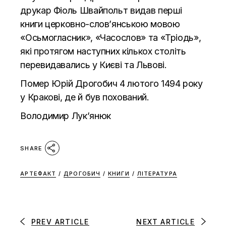
друкар Фіоль Швайпольт видав перші
книги церковно-слов’янською мовою
«Осьмогласник», «Часослов» та «Тріодь»,
які протягом наступних кількох століть
перевидавались у Києві та Львові.
Помер Юрій Дрогобич 4 лютого 1494 року
у Кракові, де й був похований.
Володимир Лук’янюк
SHARE
АРТЕФАКТ
/
ДРОГОБИЧ
/
КНИГИ
/
ЛІТЕРАТУРА
PREV ARTICLE
NEXT ARTICLE