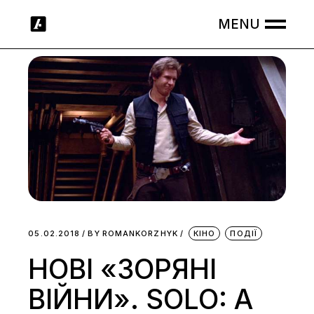
Skip
to
the
content
05.02.2018
BY
ROMANKORZHYK
КІНО
ПОДІЇ
НОВІ «ЗОРЯНІ
ВІЙНИ». SOLO: A