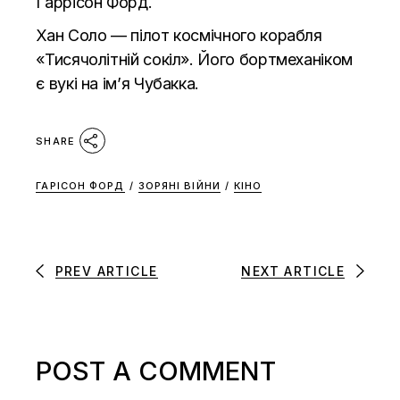
Гаррісон Форд.
Хан Соло — пілот космічного корабля
«Тисячолітній сокіл». Його бортмеханіком
є ​​вукі на ім’я Чубакка.
SHARE
ГАРІСОН ФОРД
/
ЗОРЯНІ ВІЙНИ
/
КІНО
PREV ARTICLE
NEXT ARTICLE
POST A COMMENT