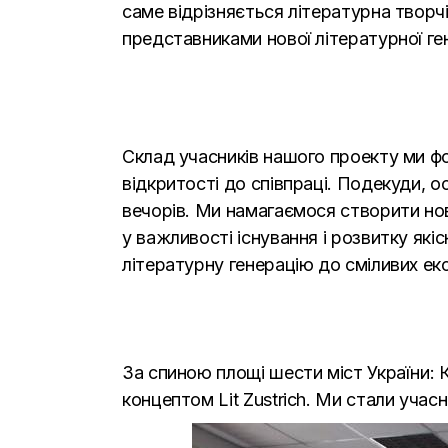
саме відрізняється літературна творчіс
представниками нової літературної ген
Склад учасників нашого проекту ми фо
відкритості до співпраці. Подекуди, о
вечорів. Ми намагаємося створити нов
у важливості існування і розвитку які
літературну генерацію до сміливих ек
За спиною площі шести міст України: К
концептом Lit Zustrich. Ми стали уча