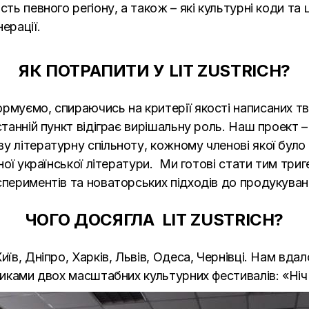
ть певного регіону, а також – які культурні коди та 
ерації.
ЯК ПОТРАПИТИ У LIT ZUSTRICH?
рмуємо, спираючись на критерії якості написаних тво
станній пункт відіграє вирішальну роль. Наш проект –
у літературну спільноту, кожному членові якої бул
сної української літератури. Ми готові стати тим три
спериментів та новаторських підходів до продукуванн
ЧОГО ДОСЯГЛА LIT ZUSTRICH?
иїв, Дніпро, Харків, Львів, Одеса, Чернівці. Нам вда
сниками двох масштабних культурних фестивалів: «Ніч