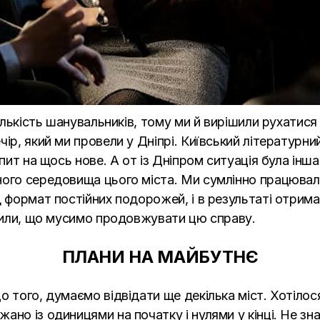
кількість шанувальників, тому ми й вирішили рухатис
ір, який ми провели у Дніпрі. Київський літературни
пит на щось нове. А от із Дніпром ситуація була інша –
рного середовища цього міста. Ми сумлінно працюва
д формат постійних подорожей, і в результаті отрима
ішили, що мусимо продовжувати цю справу.
ПЛАНИ НА МАЙБУТНЄ
о того, думаємо відвідати ще декілька міст. Хотіло
но із одиницями на початку і нулями у кінці. Не зна