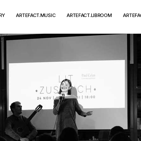
RY
ARTEFACT.MUSIC
ARTEFACT.LIBROOM
ARTEFA
Виконавці
Книги
Альбоми
Письменники
Концерти
Події
тя