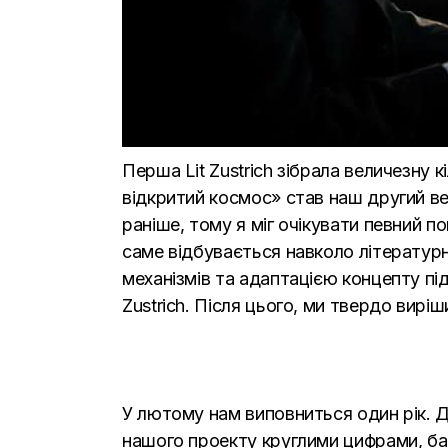
Перша Lit Zustrich зібрала величезну 
відкритий космос» став наш другий веч
раніше, тому я міг очікувати певний по
саме відбувається навколо літерату
механізмів та адаптацією концепту пі
Zustrich. Після цього, ми твердо вир
У лютому нам виповниться один рік. Д
нашого проекту круглими цифрами, бажа