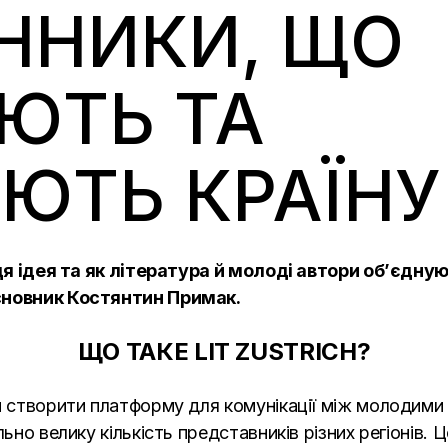
ННИКИ, ЩО
ЮТЬ ТА
ЮТЬ КРАЇНУ
 ця ідея та як література й молоді автори об’єдну
асновник Костянтин Примак.
ЩО ТАКЕ LIT ZUSTRICH?
ий створити платформу для комунікації між молодими
ьно велику кількість представників різних регіонів. 