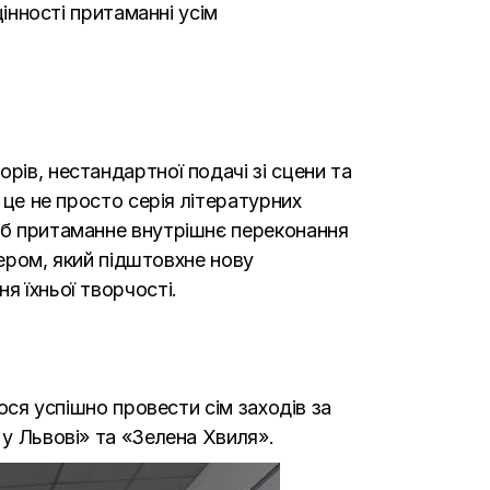
цінності притаманні усім
рів, нестандартної подачі зі сцени та
 це не просто серія літературних
о б притаманне внутрішнє переконання
гером, який підштовхне нову
я їхньої творчості.
лося успішно провести сім заходів за
 у Львові» та «Зелена Хвиля».