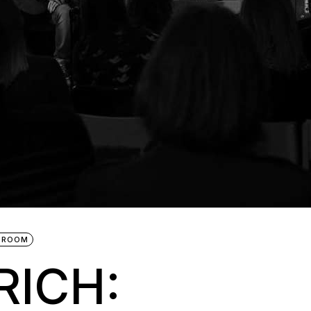
IBROOM
RICH: