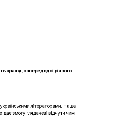
ють країну, напередодні річного
 українськими літераторами. Наша
Це дає змогу глядачеві відчути чим