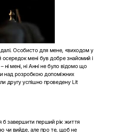
я далі. Особисто для мене, «виходом у
й осередок мені був добре знайомий і
 ні мені, ні Анні не було відомо що
ли над розробкою допоміжних
ли другу успішно проведену Lit
ся б завершити перший рік життя
ю чи вийде, але про те, щоб не