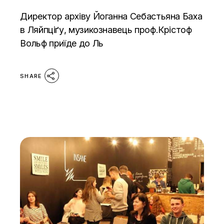
Директор архіву Йоганна Себастьяна Баха
в Ляйпціґу, музикознавець проф.Крістоф
Вольф приїде до Ль
SHARE