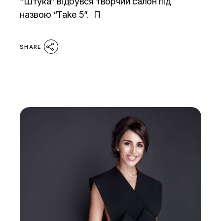
“Штука” відбувся творчий салон під
назвою “Take 5”. П
SHARE