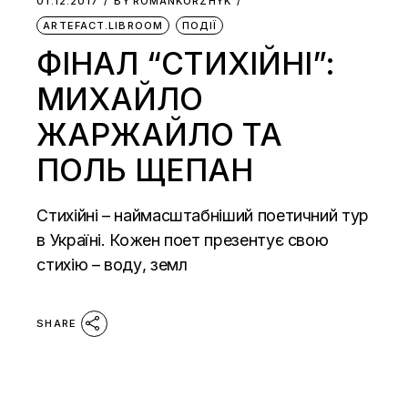
01.12.2017
BY
ROMANKORZHYK
ARTEFACT.LIBROOM
ПОДІЇ
ФІНАЛ “СТИХІЙНІ”:
МИХАЙЛО
ЖАРЖАЙЛО ТА
ПОЛЬ ЩЕПАН
Стихійні – наймасштабніший поетичний тур
в Україні. Кожен поет презентує свою
стихію – воду, земл
SHARE