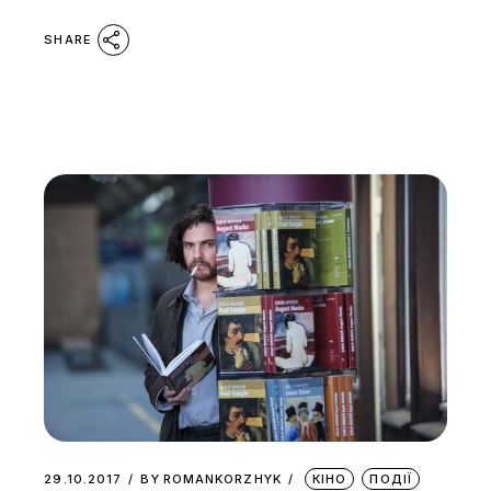
SHARE
29.10.2017
BY
ROMANKORZHYK
КІНО
ПОДІЇ