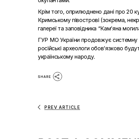
окупантами.
Крім того, оприлюднено дані про 20 к
Кримському півострові (зокрема, некро
галереї та заповідника “Кам’яна могила
ГУР МО України продовжує системну ро
російські археологи обовʼязково будут
українському народу.
SHARE
PREV ARTICLE