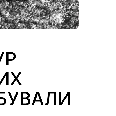
УР
ИХ
АБУВАЛИ