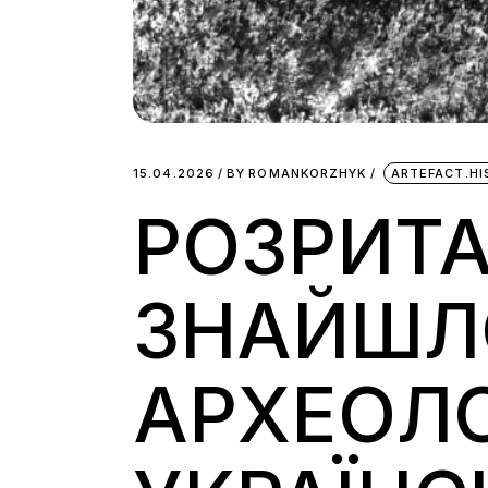
15.04.2026
BY
ROMANKORZHYK
ARTEFACT.HI
РОЗРИТА
ЗНАЙШЛ
АРХЕОЛО