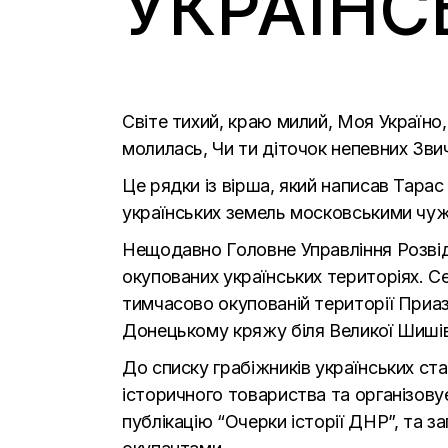
УКРАЇНС
Світе тихий, краю милий, Моя Україно
молилась, Чи ти діточок непевних Зви
Це рядки із вірша, який написав Тара
українських земель московськими чужи
Нещодавно Головне Управління Розвідк
окупованих українських територіях. С
тимчасово окупованій території Приаз
Донецькому кряжу біля Великої Шишівк
До списку грабіжників українських с
історичного товариства та організову
публікацію “Очерки історії ДНР”, та з