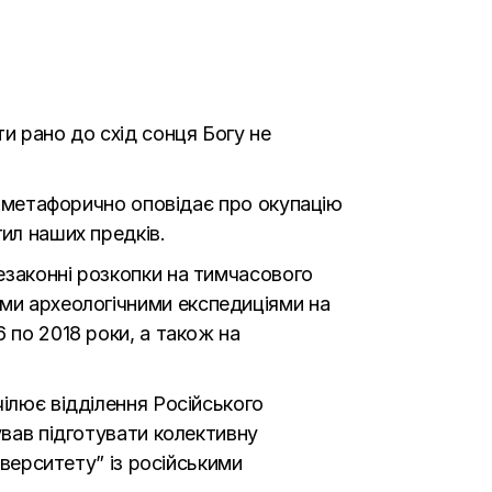
и рано до схід сонця Богу не
ва метафорично оповідає про окупацію
ил наших предків.
езаконні розкопки на тимчасового
ими археологічними експедиціями на
 по 2018 роки, а також на
очілює відділення Російського
ував підготувати колективну
іверситету” із російськими