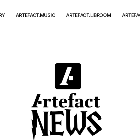
RY
ARTEFACT.MUSIC
ARTEFACT.LIBROOM
ARTEFA
Виконавці
Книги
Альбоми
Письменники
Концерти
Події
тя