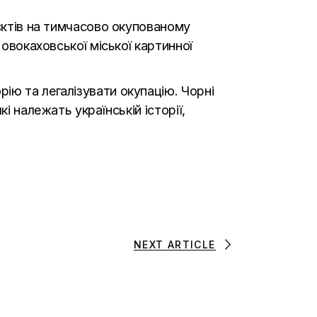
’єктів на тимчасово окупованому
Новокаховської міської картинної
ію та легалізувати окупацію. Чорні
і належать українській історії,
NEXT ARTICLE