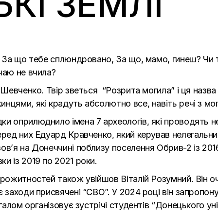
ЬКІ ЗЕМЛІ
, За що тебе сплюндровано, За що, мамо, гинеш? Чи т
чаю не вчила?
с Шевченко. Твір зветься “Розрита могила” і ця наз
нцями, які крадуть абсолютно все, навіть речі з мог
и оприлюднило імена 7 археологів, які проводять н
еред них
Едуард Кравченко
, який керував нелегальн
ов’я на Донеччині поблизу поселення Обрив-2 із 2016
и із 2019 по 2021 роки.
тарожитностей також увійшов
Віталій Розумний
. Він 
є заходи присвячені “СВО”. У 2024 році він запропон
агалом організовує зустрічі студентів “Донецького ун