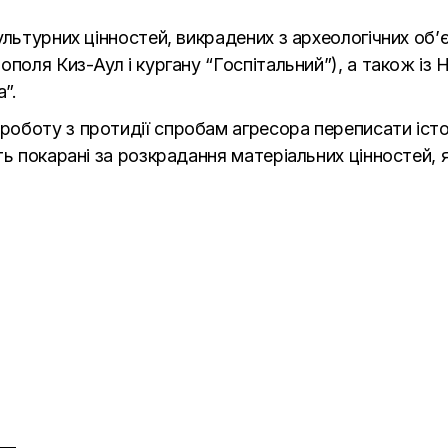
ультурних цінностей, викрадених з археологічних об
поля Киз-Аул і кургану “Госпітальний”), а також із 
”.
боту з протидії спробам агресора переписати істор
ь покарані за розкрадання матеріальних цінностей, як