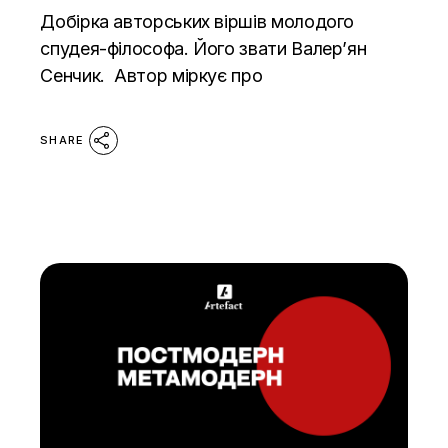
Добірка авторських віршів молодого
спудея-філософа. Його звати Валерʼян
Сенчик. Автор міркує про
SHARE