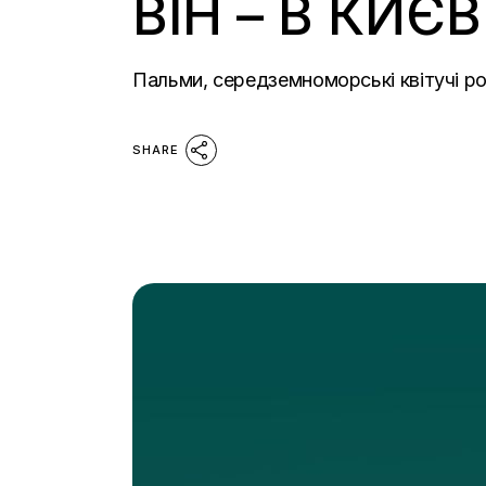
ВІН – В КИЄВ
Пальми, середземноморські квітучі ро
SHARE