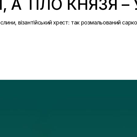
І, А ТІЛО КНЯЗЯ –
слини, візантійський хрест: так розмальований сарко