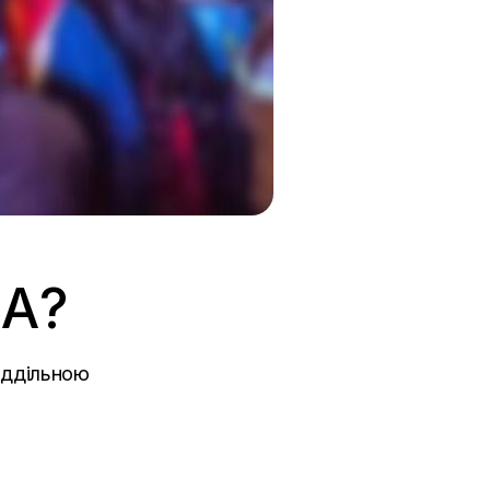
КА?
віддільною