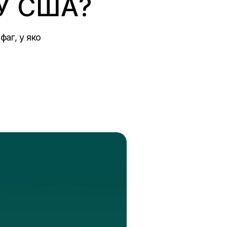
 У США?
фаг, у яко