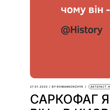
27.01.2023
BY
ROMANKORZHYK
ARTEFACT.
САРКОФАГ 