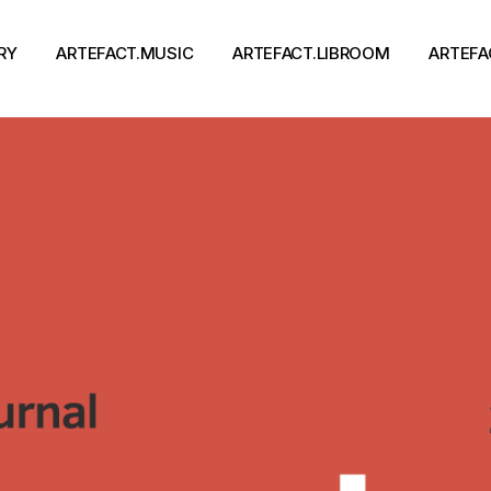
RY
ARTEFACT.MUSIC
ARTEFACT.LIBROOM
ARTEFA
Виконавці
Книги
Альбоми
Письменники
Концерти
Події
тя