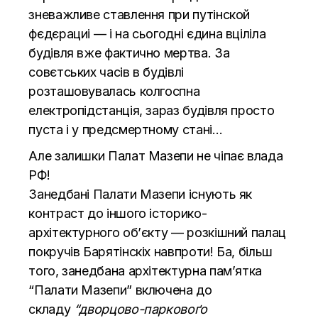
зневажливе ставлення при путінской
фєдєрациі — і на сьогодні єдина вціліла
будівля вже фактично мертва. За
совєтських часів в будівлі
розташовувалась колгоспна
електропідстанція, зараз будівля просто
пуста і у предсмертному стані…
Але залишки Палат Мазепи не чіпає влада
РФ!
Занедбані Палати Мазепи існують як
контраст до іншого історико-
архітектурного об’єкту — розкішний палац
покручів Барятінскіх навпроти! Ба, більш
того, занедбана архітектурна пам’ятка
“Палати Мазепи” включена до
складу
“дворцово-парковоґо