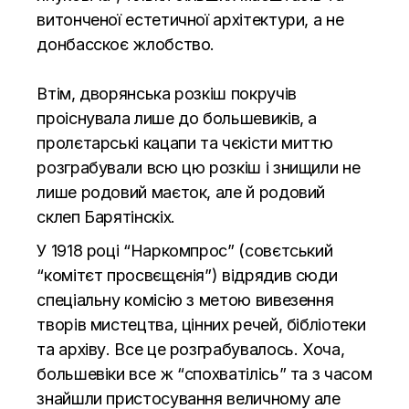
витонченої естетичної архітектури, а не
донбасскоє жлобство.
Втім, дворянська розкіш покручів
проіснувала лише до большевиків, а
пролєтарські кацапи та чєкісти миттю
розграбували всю цю розкіш і знищили не
лише родовий маєток, але й родовий
склеп Барятінскіх.
У 1918 році “Наркомпрос” (совєтський
“комітєт просвєщєнія”) відрядив сюди
спеціальну комісію з метою вивезення
творів мистецтва, цінних речей, бібліотеки
та архіву. Все це розграбувалось. Хоча,
большевіки все ж “спохватілісь” та з часом
знайшли пристосування величному але