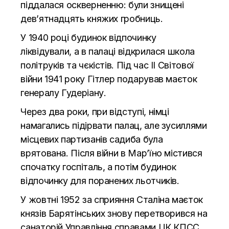
піддалася оскверненню: були знищені
дев’ятнадцять княжих гробниць.
У 1940 році будинок відпочинку
ліквідували, а в палаці відкрилася школа
політруків та чєкістів. Під час ІІ Світової
війни 1941 року Гітлер подарував маєток
генералу Гудеріану.
Через два роки, при відступі, німці
намагались підірвати палац, але зусиллями
місцевих партизанів садиба була
врятована. Після війни в Мар’їно містився
спочатку госпіталь, а потім будинок
відпочинку для поранених льотчиків.
У жовтні 1952 за сприяння Сталіна маєток
князів Барятінських знову перетворився на
санаторій Управління справами ЦК КПСС.