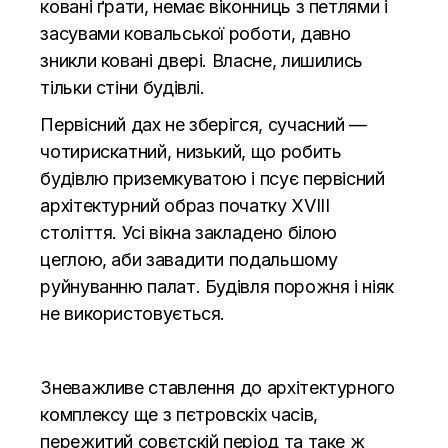
ковані ґрати, немає віконниць з петлями і
засувами ковальської роботи, давно
зникли ковані двері. Власне, лишились
тільки стіни будівлі.
Первісний дах не зберігся, сучасний —
чотирискатний, низький, що робить
будівлю приземкуватою і псує первісний
архітектурний образ початку XVIII
століття. Усі вікна закладено білою
цеглою, аби завадити подальшому
руйнуванню палат. Будівля порожня і ніяк
не використовується.
Зневажливе ставлення до архітектурного
комплексу ще з пєтровскіх часів,
пережитий совєтскій період та таке ж