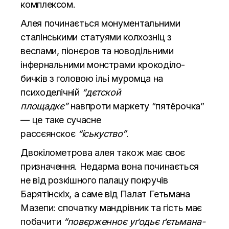
комплексом.
Алея починається монументальними
сталінськими статуями колхозніц з
веслами, піонєров та новодільними
інфернальними монстрами крокоділо-
бичків з головою ільі муромца на
психоделічній
“дєтской
площадкє”
навпроти маркету “пятёрочка”
— це таке сучасне
рассєянскоє
“іськуство”
.
Двокілометрова алея також має своє
призначення. Недарма вона починається
не від розкішного палацу покручів
Барятінскіх, а саме від Палат Гетьмана
Мазепи: спочатку мандрівник та гість має
побачити
“повєрженноє уґодьє ґєтьмана-