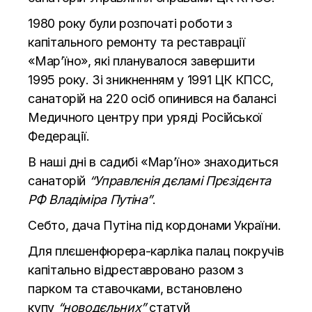
1980 року були розпочаті роботи з
капітального ремонту та реставрації
«Мар’їно», які планувалося завершити
1995 року. Зі зникненням у 1991 ЦК КПСС,
санаторій на 220 осіб опинився на балансі
Медичного центру при уряді Російської
Федерації.
В наші дні в садибі «Мар’їно» знаходиться
санаторій
“Управлєнія дєламі Прєзідєнта
РФ Владіміра Путіна”
.
Себто, дача Путіна під кордонами України.
Для плєшенфюрера-карліка палац покручів
капітально відреставровано разом з
парком та ставочками, встановлено
купу
“новодєльних”
статуй