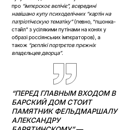
про
“імпєрскоє вєлічіє”, всередині
навішано купу психоделічних “картін на
патріотічєскую тєматіку”
(певно, “пшонка-
стайл” з усілякими путінами на конях у
образі россіянських імпєраторов), а
також
“рєплікі портрєтов прєжніх
владєльцев дворца”
.
“ПЕРЕД ГЛАВНЫМ ВХОДОМ В
БАРСКИЙ ДОМ СТОИТ
ПАМЯТНИК ФЕЛЬДМАРШАЛУ
АЛЕКСАНДРУ
БАРЯТИНСКОМУ”
—