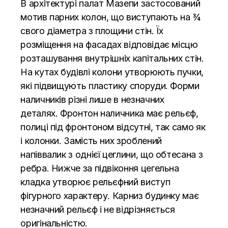
В архітектурі палат Мазепи застосований
мотив парних колон, що виступають на ¾
свого
діаметра
з площини стін. Їх
розміщення на фасадах відповідає місцю
розташування внутрішніх капітальних стін.
На кутах будівлі колони утворюють пучки,
які підвищують пластику споруди. Форми
наличників різні лише в незначних
деталях.
Фронтон
наличника має рельєф,
полиці під фронтоном відсутні, так само як
і колонки. Замість них зроблений
напіввалик з однієї цеглини, що обтесана з
ребра. Нижче за підвіконня цегельна
кладка утворює рельєфний виступ
фігурного характеру. Карниз будинку має
незначний рельєф і не відрізняється
оригінальністю.