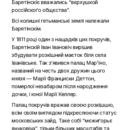
Барятінскіє вважались “вєрхушкой
россійскоґо общєства”.
Всі колишні гетьманські землі належали
Барятінскім.
У 1811 році один з нащадків цих покручів,
Барятінскій Іван Івановіч вирішив
збудувати розкішний маєток біля села
Іванівське. Так з’явився палац Мар’їно,
названий на честь двох дружин цього
князя — Марії Франциски Деттон,
померлої незабаром після народження
дочки, і юної Марії Келлер.
Палац покручів вражав своєю розкішшю,
всім своїм виглядом підкреслюючи статус
московських зайд. Таке собі “мєжиґорьє
януковіча”, тільки більших масштабів та