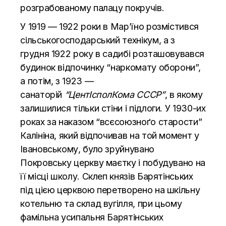
розграбованому палацу покручів.
У 1919 — 1922 роки в Мар’їно розмістився
сільськогосподарський технікум, а з
грудня 1922 року в садибі розташовувався
будинок відпочинку “наркомату оборони”,
а потім, з 1923 —
санаторій
“ЦентІсполКома СССР”
, в якому
залишилися тільки стіни і підлоги. У 1930-их
роках за наказом “всєсоюзноґо старости”
Калініна, який відпочивав на той момент у
Івановському, було зруйнувано
Покровську церкву маєтку і побудувано на
її місці школу. Склеп князів Барятінських
під цією церквою перетворено на шкільну
котельню та склад вугілля, при цьому
фамільна усипальня Барятінських