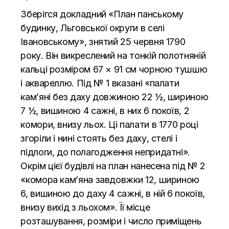
Зберігся докладний «План панському
будинку, Льговської округи в селі
Івановському», знятий 25 червня 1790
року. Він викреслений на тонкій полотняній
кальці розміром 67 × 91 см чорною тушшю
і аквареллю. Під № 1 вказані «палати
кам’яні без даху довжиною 22 ½, шириною
7 ½, вишиною 4 сажні, в них 6 покоїв, 2
комори, внизу льох. Ці палати в 1770 році
згоріли і нині стоять без даху, стелі і
підлоги, до полагодження непридатні».
Окрім цієї будівлі на план нанесена під № 2
«комора кам’яна завдовжки 12, шириною
6, вишиною до даху 4 сажні, в ній 6 покоїв,
внизу вихід з льохом». Її місце
розташування, розміри і число приміщень