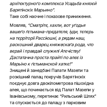
архітєктурноґо комплєкса Усадьба князєй
Барятінскіх Марьино”
.
Таке собі наочне і показове приниження.
Мовляв,
“Сматрітє, хахли, вот уґодья
вашеґо ґєтьмана-прєдатєля, іуди, тєпєрь
на тєрріторіі Рассіюшкі, а рядам наш,
раскошний дварєц княжескаґа рода, что
вєрай і правдай служилі Атєчіству!
Дастатачна проста прайті по алєє із
Марьіно к ґєтьманской хаткє!”
Знищені й занедбані Палати Мазепи та
розкішний палац покручів Барятінскіх
поєднує довга двокілометрова пішохідна
алея, що починається від Палат Мазепи у
Іванівському, перетинає “Рильський Шлях”
та спускається до палацу з парковим