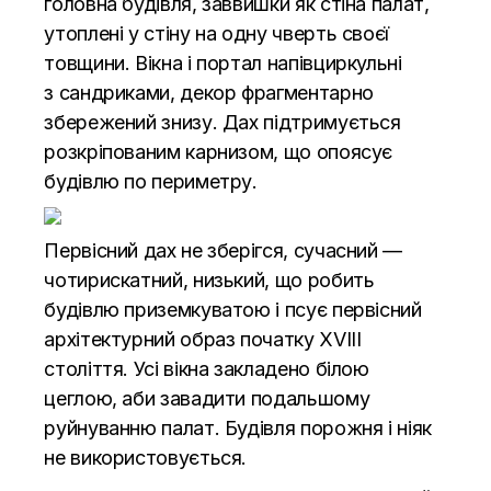
головна будівля, заввишки як стіна палат,
утоплені у стіну на одну чверть своєї
товщини. Вікна і портал напівциркульні
з
сандриками
, декор фрагментарно
збережений знизу.
Дах
підтримується
розкріпованим
карнизом
, що опоясує
будівлю по периметру.
Первісний дах не зберігся, сучасний —
чотирискатний, низький, що робить
будівлю приземкуватою і псує первісний
архітектурний образ початку XVIII
століття. Усі вікна закладено білою
цеглою, аби завадити подальшому
руйнуванню палат. Будівля порожня і ніяк
не використовується.