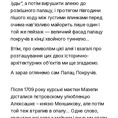
іуды”
, а потім вирушити алеєю до
розкішного палацу, і протягом півгодини
пішого ходу між густими ялинками перед
очима нав’язливо майорить лише один і
той же пейзаж — величний фасад палацу
покручів в кінці хвойного туннелю…
Втім, про символізм цієї алеї і взагалі про
розташування цих двох історично-
архітектурних об’єктів ми ще згадаємо.
А зараз оглянемо сам Палац Покручів.
Після 1709 року курські маєтки Мазепи
дісталися пєтровскому улюбленцю
Алєксашкє – князю Мєншикову, але потім
той теж втрапив в опалу… Одне слово,
зрештою всі села з майном і людьми стали