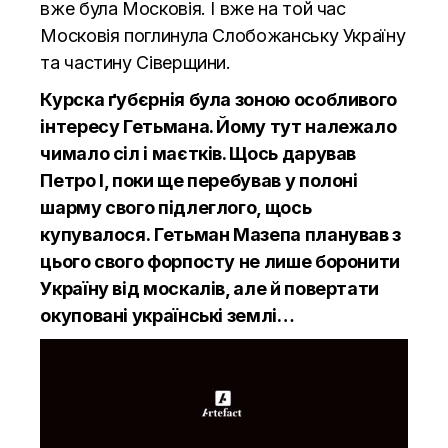
вже була Московія. І вже на той час
Московія поглинула Слобожанську Україну
та частину Сіверщини.
Курска ґубєрнія була зоною особливого
інтересу Гетьмана. Йому тут належало
чимало сіл і маєтків. Щось дарував
Петро І, поки ще перебував у полоні
шарму свого підлеглого, щось
купувалося.
Гетьман Мазепа планував з
цього свого форпосту не лише боронити
Україну від москалів, але й повертати
окуповані українські землі…