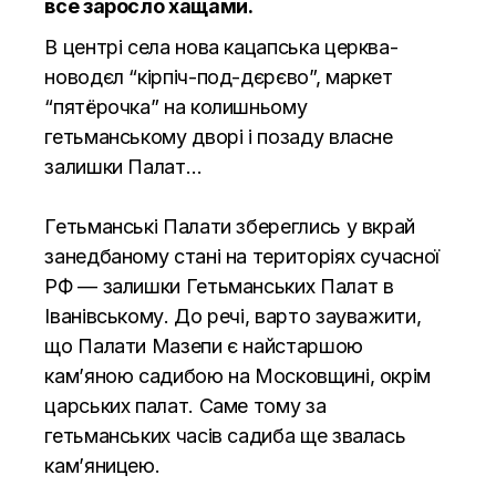
все заросло хащами.
В центрі села нова кацапська церква-
новодєл “кірпіч-под-дєрєво”, маркет
“пятёрочка” на колишньому
гетьманському дворі і позаду власне
залишки Палат…
Гетьманські Палати збереглись у вкрай
занедбаному стані на територіях сучасної
РФ — залишки Гетьманських Палат в
Іванівському. До речі, варто зауважити,
що Палати Мазепи є найстаршою
кам’яною садибою на Московщині, окрім
царських палат. Саме тому за
гетьманських часів садиба ще звалась
кам’яницею.