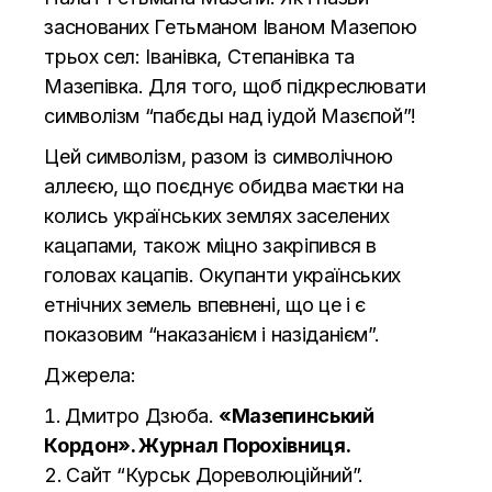
заснованих Гетьманом Іваном Мазепою
трьох сел: Іванівка, Степанівка та
Мазепівка. Для того, щоб підкреслювати
символізм “пабєды над іудой Мазєпой”!
Цей символізм, разом із символічною
аллеєю, що поєднує обидва маєтки на
колись українських землях заселених
кацапами, також міцно закріпився в
головах кацапів. Окупанти українських
етнічних земель впевнені, що це і є
показовим “наказанієм і назіданієм”.
Джерела:
Дмитро Дзюба
.
«Мазепинський
Кордон». Журнал Порохівниця.
Сайт
“Курськ Дореволюційний”.