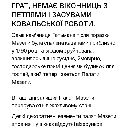
ҐРАТ, НЕМАЄ ВІКОННИЦЬ З
ПЕТЛЯМИ І ЗАСУВАМИ
КОВАЛЬСЬКОЇ РОБОТИ.
Сама кам’яниця Гетьмана після поразки
Мазепи була спалена кацапами приблизно
у 1790 році, а згодом зруйнована,
залишилось лише сусіднє, ймовірно,
господарське приміщення чи будинок для
гостей, який тепер і зветься Палати
Мазепи.
В наші дні залишки Палат Мазепи
перебувають в жахливому стані.
Деякі декоративні елементи палат Мазепи
втрачені: у вікнах відсутні візерункові