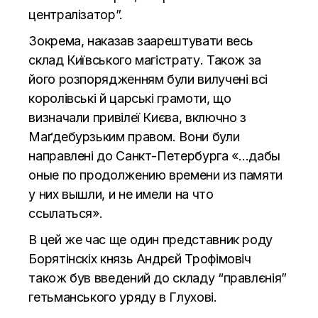
централізатор”.
Зокрема, наказав заарештувати весь
склад Київського магістрату. Також за
його розпорядженням були вилучені всі
королівські й царські грамоти, що
визначали привілеї Києва, включно з
Маґдебурзьким правом. Вони були
направлені до Санкт-Петербурга «…дабы
оные по продолжению времени из памяти
у них вышли, и не имели на что
ссылаться».
В цей же час ще один представник роду
Борятінскіх князь Андрєй Трофімовіч
також був введений до складу “правлєнія”
гетьманського уряду в Глухові.