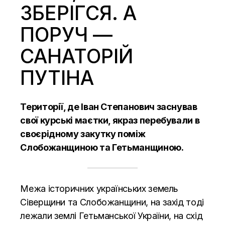
ЗБЕРІГСЯ. А
ПОРУЧ —
САНАТОРІЙ
ПУТІНА
Території, де Іван Степанович заснував
свої курські маєтки, якраз перебували в
своєрідному закутку поміж
Слобожанщиною та Гетьманщиною.
Межа історичних українських земель
Сіверщини та Слобожанщини, на захід тоді
лежали землі Гетьманської України, на схід