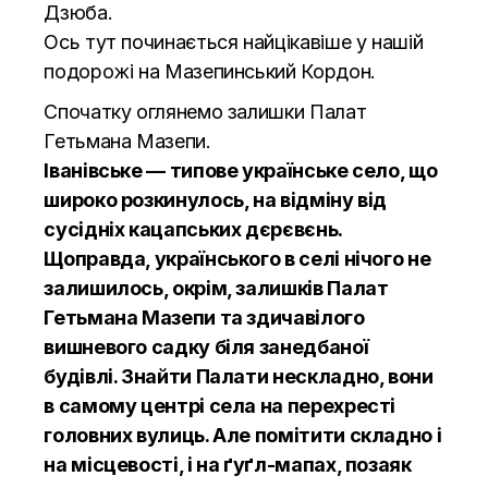
Дзюба.
Ось тут починається найцікавіше у нашій
подорожі на Мазепинський Кордон.
Спочатку оглянемо залишки Палат
Гетьмана Мазепи.
Іванівське — типове українське село, що
широко розкинулось, на відміну від
сусідніх кацапських дєрєвєнь.
Щоправда, українського в селі нічого не
залишилось, окрім, залишків Палат
Гетьмана Мазепи та здичавілого
вишневого садку біля занедбаної
будівлі. Знайти Палати нескладно, вони
в самому центрі села на перехресті
головних вулиць. Але помітити складно і
на місцевості, і на ґуґл-мапах, позаяк