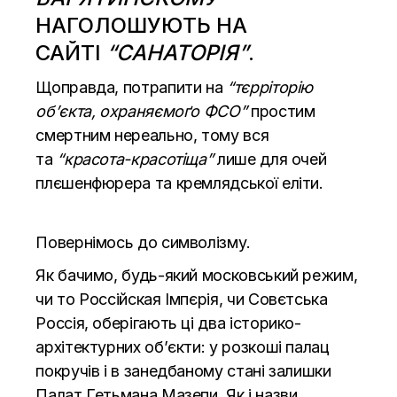
НАГОЛОШУЮТЬ НА
САЙТІ
“САНАТОРІЯ”
.
Щоправда, потрапити на
“тєрріторію
об’єкта, охраняємоґо ФСО”
простим
смертним нереально, тому вся
та
“красота-красотіща”
лише для очей
плєшенфюрера та кремлядської еліти.
Повернімось до символізму.
Як бачимо, будь-який московський режим,
чи то Россійская Імпєрія, чи Совєтська
Россія, оберігають ці два історико-
архітектурних об’єкти: у розкоші палац
покручів і в занедбаному стані залишки
Палат Гетьмана Мазепи. Як і назви