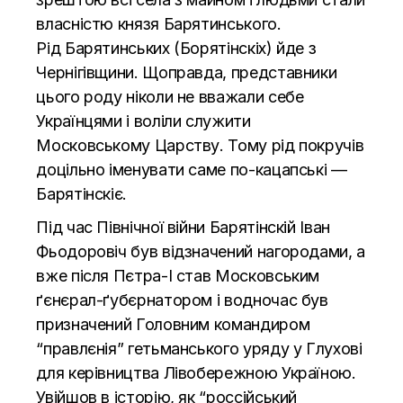
власністю князя Барятинського.
Рід Барятинських (Борятінскіх) йде з
Чернігівщини. Щоправда, представники
цього роду ніколи не вважали себе
Українцями і воліли служити
Московському Царству. Тому рід покручів
доцільно іменувати саме по-кацапські —
Барятінскіє.
Під час Північної війни Барятінскій Іван
Фьодоровіч був відзначений нагородами, а
вже після Пєтра-І став Московським
ґєнєрал-ґубєрнатором і водночас був
призначений Головним командиром
“правлєнія” гетьманського уряду у Глухові
для керівництва Лівобережною Україною.
Увійшов в історію, як “россійський