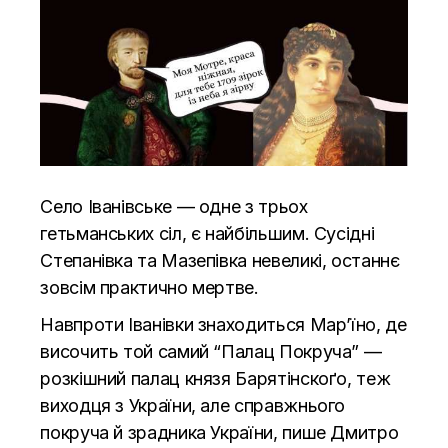
Село Іванівське — одне з трьох
гетьманських сіл, є найбільшим. Сусідні
Степанівка та Мазепівка невеликі, останнє
зовсім практично мертве.
Навпроти Іванівки знаходиться Мар’їно, де
височить той самий “Палац Покруча” —
розкішний палац князя Барятінскоґо, теж
виходця з України, але справжнього
покруча й зрадника України, пише Дмитро