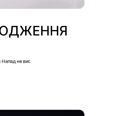
РОДЖЕННЯ
й Напад не вис