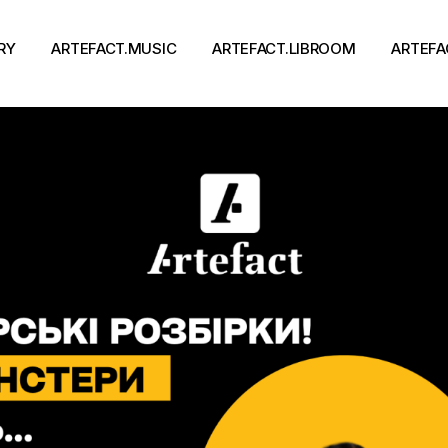
RY
ARTEFACT.MUSIC
ARTEFACT.LIBROOM
ARTEFA
Виконавці
Книги
Альбоми
Письменники
Концерти
Події
тя