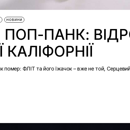
Е
НОВИНИ
 ПОП-ПАНК: ВІД
 КАЛІФОРНІЇ
к помер: ФЛІТ та його їжачок – вже не той, Серцеви