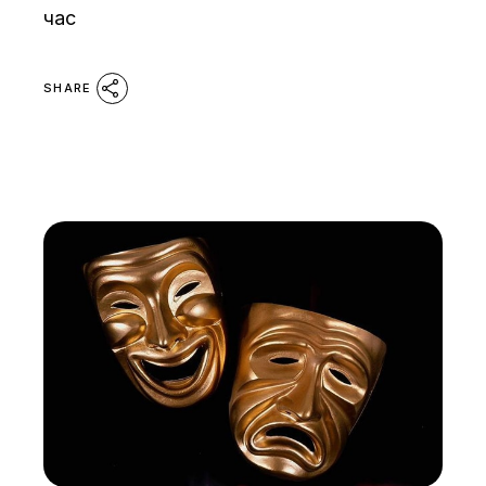
час
SHARE