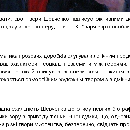
вати, свої твори Шевченко підписує фіктивними д
оцінку колег по перу, повісті Кобзаря варті особли
ематика прозових доробків слугували логічним прод
вав характери і соціальні взаємини між героями. 
нових героїв й описує нові сцени їхнього життя 
ажається самостійним художнім твором з відмінн
дна схильність Шевченка до опису певних біограф
чки зору з приводу тієї чи іншої думки, що, однозн
а різні твори мистецтва, безперечно, свідчать про