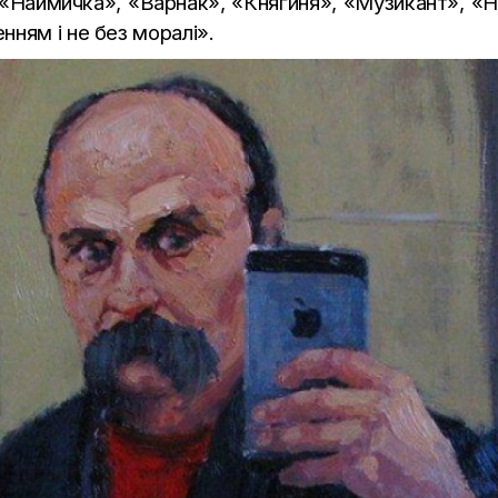
: «Наймичка», «Варнак», «Княгиня», «Музикант», «
нням і не без моралі».