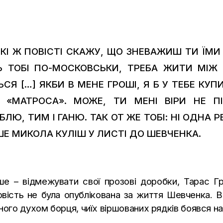
І Ж ПОВІСТІ СКАЖУ, ЩО ЗНЕВАЖИШ ТИ ЇМИ 
ТЬ ТОБІ ПО-МОСКОВСЬКИ, ТРЕБА ЖИТИ МІ
СЯ […] ЯКБИ В МЕНЕ ГРОШІ, Я Б У ТЕБЕ КУПИ
 «МАТРОСА». МОЖЕ, ТИ МЕНІ ВІРИ НЕ 
Ю, ТИМ І ГАНЮ. ТАК ОТ ЖЕ ТОБІ: НІ ОДНА 
ИШЕ МИКОЛА КУЛІШ У ЛИСТІ ДО ШЕВЧЕНКА.
іше – відмежувати свої прозові доробки, Тарас Г
ість не була опублікована за життя Шевченка. В
ного духом борця, чиїх віршованих рядків боявся на