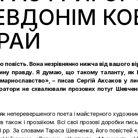
ЕВДОНІМ КО
ГРАЙ
 повість. Вона незрівнянно нижча від вашого ві
ину правду. Я думаю, що такому таланту, як В
арнославство», – писав Сергій Аксаков у ли
ератори не схвалювали прозових потуг Шевчен
к неперевершеного поета і майстерного художника,
 також і прозаїком. Всі свої прозові доробки пи
 рр. За словами Тараса Шевченка, його повістей «