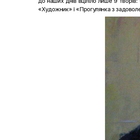
до наших днів вціліло лише 9 творів
«Художник» і «Прогулянка з задоволе