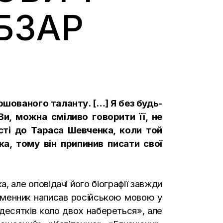
БЗАР
ршованого таланту. […] Я без будь-
и, можна сміливо говорити її, не
сті до Тараса Шевченка, коли той
ка, тому він припинив писати свої
 але оповідачі його біографії завжди
сьменник написав російською мовою у
десятків коло двох набереться», але