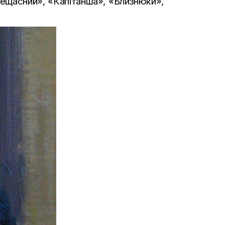
Нещасний», «Капітанша», «Б
лизнюки»,