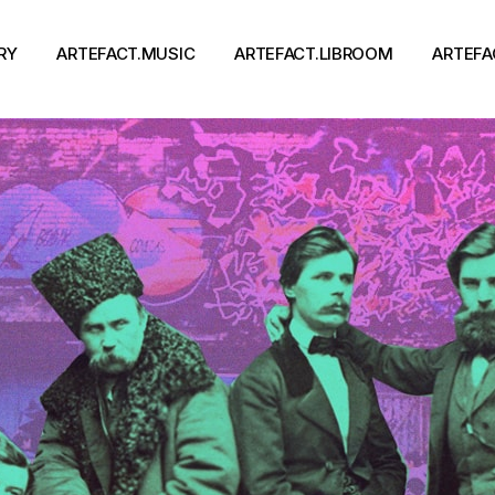
RY
ARTEFACT.MUSIC
ARTEFACT.LIBROOM
ARTEFA
Виконавці
Книги
Альбоми
Письменники
Концерти
Події
тя