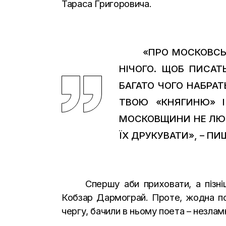
Тараса Григоровича.
«ПРО МОСКОВСЬК
НІЧОГО. ЩОБ ПИСА
БАГАТО ЧОГО НАБРАТЬ
ТВОЮ «КНЯГИНЮ» І
МОСКОВЩИНИ НЕ ЛЮБЛ
ЇХ ДРУКУВАТИ», – П
Спершу аби приховати, а пізн
Кобзар Дармограй. Проте, жодна пов
чергу, бачили в ньому поета – незлам