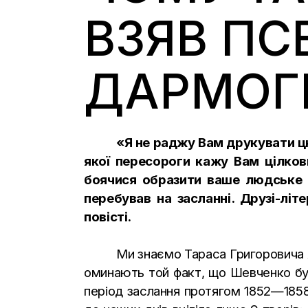
ВЗЯВ ПС
ДАРМО
«Я не раджу Вам друкувати цю
якої пересороги кажу Вам цілков
боячися образити ваше людське м
перебував на засланні. Друзі-літ
повісті.
Ми знаємо Тараса Григоровича я
оминають той факт, що Шевченко був
період заслання протягом 1852—1858