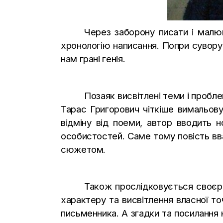
Через заборону писати і малю
хронологію написання. Попри сувору 
нам грані генія.
Позаяк висвітлені теми і пробл
Тарас Григорович чіткіше вимальову
відміну від поеми, автор вводить 
особистостей. Саме тому повість вв
сюжетом.
Також прослідковується своєрі
характеру та висвітлення власної то
письменника. А згадки та посилання н