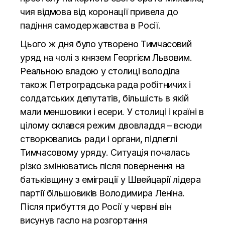
чия відмова від коронації привела до
падіння самодержавства в Росії.
Цього ж дня було утворено Тимчасовий
уряд на чолі з князем Георгієм Львовим.
Реальною владою у столиці володіла
також Петроградська рада робітничих і
солдатських депутатів, більшість в якій
мали меншовики і есери. У столиці і країні в
цілому склався режим двовладдя – всюди
створювались ради і органи, підлеглі
Тимчасовому уряду. Ситуація почалась
різко змінюватись після повернення на
батьківщину з еміграції у Швейцарії лідера
партії більшовиків Володимира Леніна.
Після прибуття до Росії у червні він
висунув гасло на розгортання