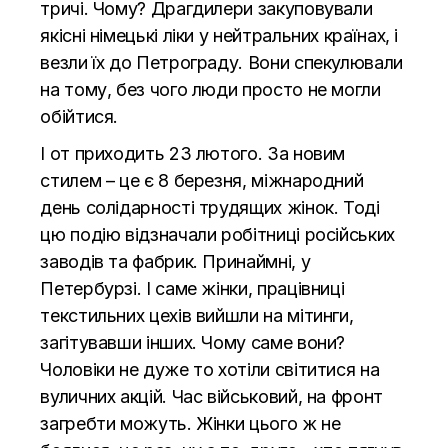
тричі. Чому? Драгдилери закуповували
якісні німецькі ліки у нейтральних країнах, і
везли їх до Петрограду. Вони спекулювали
на тому, без чого люди просто не могли
обійтися.
І от приходить 23 лютого. За новим
стилем – це є 8 березня, міжнародний
день солідарності трудящих жінок. Тоді
цю подію відзначали робітниці російських
заводів та фабрик. Принаймні, у
Петербурзі. І саме жінки, працівниці
текстильних цехів вийшли на мітинги,
загітувавши інших. Чому саме вони?
Чоловіки не дуже то хотіли світитися на
вуличних акцій. Час військовий, на фронт
загребти можуть. Жінки цього ж не