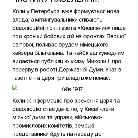
Коли у Петербурзі вже формується нова
влада, а мітингувальники співають
революційні пісні, газета «Киевлянин» пише
про хроніки бойових дій на фронтах Першої
світової, поливає брудом німецького
кайзера Вільгельма. Та найбільш кумедним
видається публікацію указу Миколи ІІ про
перерву в роботі Державної Думи. Указ в
газеті є – а царя при владі вже немає.
Коли ж інформацію про зречення царя та
революцію стає даністю, у Києві члени
міської думи та управи, військово-
промислових комітетів, земські
представники йдуть на нараду до