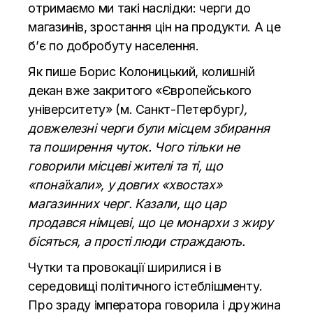
отримаємо ми такі наслідки: черги до
магазинів, зростання цін на продукти. А це
б’є по добробуту населення.
Як пише Борис Колоницький, колишній
декан вже закритого «Європейського
університету» (м. Санкт-Петербург
),
довжелезні черги були місцем збирання
та поширення чуток. Чого тільки не
говорили місцеві жителі та ті, що
«понаїхали», у довгих «хвостах»
магазинних черг. Казали, що цар
продався німцеві, що це монархи з жиру
бісяться, а прості люди страждають.
Чутки та провокації ширилися і в
середовищі політичного істеблішменту.
Про зраду імператора говорила і дружина