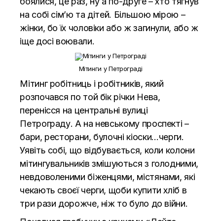
боялися, це раз, ну а по-друге – хто тягнув
на собі сім’ю та дітей. Більшою мірою –
жінки, бо їх чоловіки або ж загинули, або ж
іще досі воювали.
Мітинги у Петрограді
Мітинг робітниць і робітників, який
розпочався по той бік річки Нева,
перенісся на центральні вулиці
Петрограду. А на невському проспекті –
бари, ресторани, булочні кіоски…черги.
Уявіть собі, що відбувається, коли колони
мітингувальників змішуються з голодними,
невдоволеними біженцями, містянами, які
чекають своєї черги, щоби купити хліб в
три рази дорожче, ніж то було до війни.