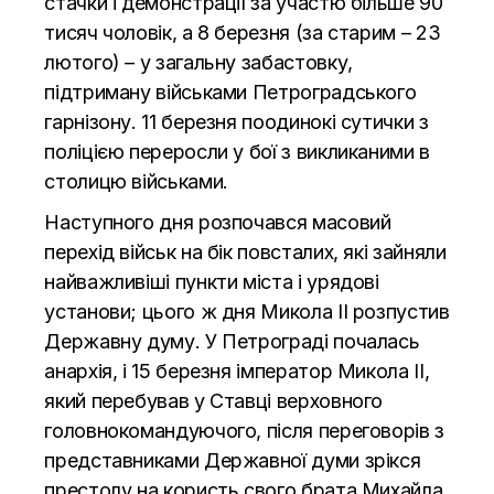
стачки і демонстрації за участю більше 90
тисяч чоловік, а 8 березня (за старим – 23
лютого) – у загальну забастовку,
підтриману військами Петроградського
гарнізону. 11 березня поодинокі сутички з
поліцією переросли у бої з викликаними в
столицю військами.
Наступного дня розпочався масовий
перехід військ на бік повсталих, які зайняли
найважливіші пункти міста і урядові
установи; цього ж дня Микола II розпустив
Державну думу. У Петрограді почалась
анархія, і 15 березня імператор Микола II,
який перебував у Ставці верховного
головнокомандуючого, після переговорів з
представниками Державної думи зрікся
престолу на користь свого брата Михайла,