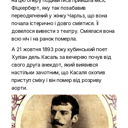
на цю оперу подивитись прийшла місіс
Фіцхерберт, яку так позабавив
переодягнений у жінку Чарльз, що вона
почала істерично і довго сміятися. Її
довелося вивести з театру. Сміялася вона
всю ніч і на ранок померла.
А 21 жовтня 1893 року кубинський поет
Хуліан дель Касаль за вечерею почув від
свого друга анекдот, який виявився
настільки зачотним, що Касаля охопив
приступ сміху і він помер від розриву
аорти.