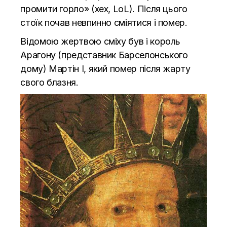
промити горло» (хех, LoL). Після цього
стоїк почав невпинно сміятися і помер.
Відомою жертвою сміху був і король
Арагону (представник Барселонського
дому) Мартін І, який помер після жарту
свого блазня.