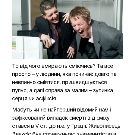
То від чого вмирають сміючись? Та все
просто – у людини, яка починає довго та
невпинно сміятися, пришвидшується
пульс, а далі справа за малим – зупинка
серця чи асфіксія.
Мабуть чи не найперший відомий нам і
зафіксований випадок смерті від сміху
стався в V ст. до н.е. у Греції. Живописець
Зевксіс був справжньою знаменитістю в