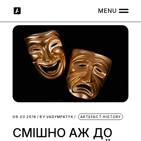
Skip
to
the
content
09.03.2018
BY
VADYMPATYK
ARTEFACT.HISTORY
СМІШНО АЖ ДО