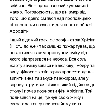
свій час. Він – прославлений художник і
маляр. Поговорюють, що він вмер від
того, що довго сміявся над пропозицією
літньої жінки позувати для нього в образі
Афродіти.
Інший відомий грек, філософ – стоїк Хрісіпп
(ІІІ ст.. до н.е.) так смішно пожартував, що
розкотився таким приступом сміху від
якого відправився на небеса. Вся соль
жарту замішувалася на віслюку, імбиру та
вину. Філософ хотів гарно провести день –
випити вина та закусити інжиром, але у
справу втрутився віслюк, який підійшов до
столу і почав пожирати фіги Хрісіппа. Той
подивився на це, гукнув свою жінку і
сказав: «а тепер принеси йому вина