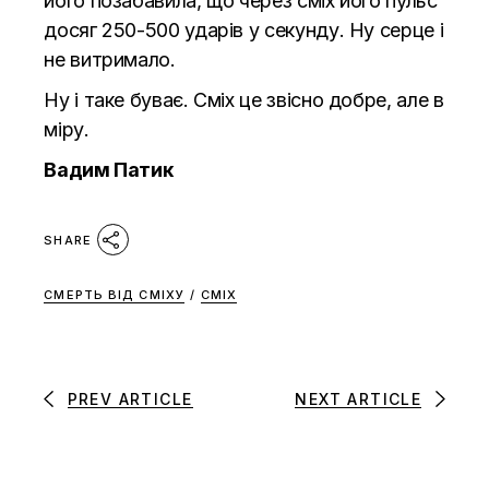
його позабавила, що через сміх його пульс
досяг 250-500 ударів у секунду. Ну серце і
не витримало.
Ну і таке буває. Сміх це звісно добре, але в
міру.
Вадим Патик
SHARE
СМЕРТЬ ВІД СМІХУ
/
СМІХ
PREV ARTICLE
NEXT ARTICLE