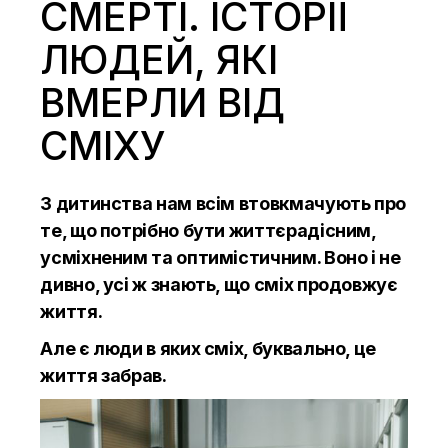
СМЕРТІ. ІСТОРІЇ
ЛЮДЕЙ, ЯКІ
ВМЕРЛИ ВІД
СМІХУ
З дитинства нам всім втовкмачують про
те, що потрібно бути життєрадісним,
усміхненим та оптимістичним. Воно і не
дивно, усі ж знають, що сміх продовжує
життя.
Але є люди в яких сміх, буквально, це
життя забрав.