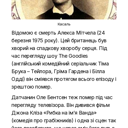
Касаль
Відомою є смерть Алекса Мітчела (24
березня 1975 року). Цей британець був
хворий на спадкову хворобу серця. Під
час перегляду шоу The Goodies
(англійський комедійний серіальчик Тіма
Брука – Тейлора, Гріма Гардена і Білла
Одді) він сміявся протягом всього епізоду і
зрештою помер.
Датчанин Оле Бентсен теж помер під час
перегляду телевізора. Він дивився фільм
Джона Кліза «Рибка на ім’я Ванда»
(комедія про грабіжників) і одна зі сцен так