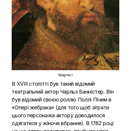
Мартін І
В XVIII столітті був такий відомий
театральний актор Чарльз Банністер. Він
був відомий своєю роллю Поллі Пічем в
«Опері жебрака» (для того щоб зіграти
цього персонажа актору доводилося
одягатися у жіноче вбрання). В 1782 році