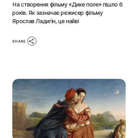
На створення фільму «Дике поле» пішло 6
років. Як зазначає режисер фільму
Ярослав Ладигін, це найві
SHARE