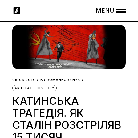
Skip
to
the
content
05.03.2018
BY
ROMANKORZHYK
ARTEFACT.HISTORY
КАТИНСЬКА
ТРАГЕДІЯ. ЯК
СТАЛІН РОЗСТРІЛЯВ
15 ТИСЯЧ