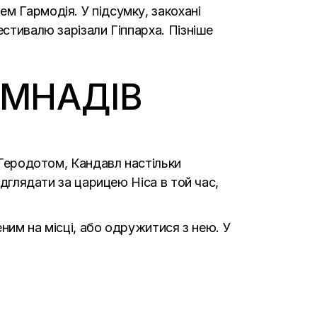
м Гармодія. У підсумку, закохані
естивалю зарізали Гіппарха. Пізніше
РМНАДІВ
а Геродотом, Кандавл настільки
ідглядати за царицею Ніса в той час,
еним на місці, або одружитися з нею. У