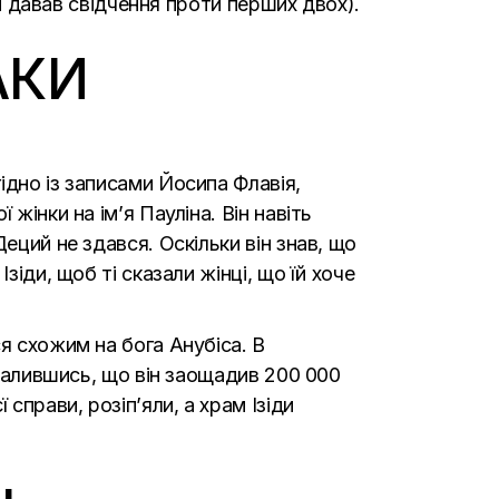
ін давав свідчення проти перших двох).
АКИ
ідно із записами Йосипа Флавія,
жінки на ім’я Пауліна. Він навіть
еций не здався. Оскільки він знав, що
зіди, щоб ті сказали жінці, що їй хоче
я схожим на бога Анубіса. В
хвалившись, що він заощадив 200 000
справи, розіп’яли, а храм Ізіди