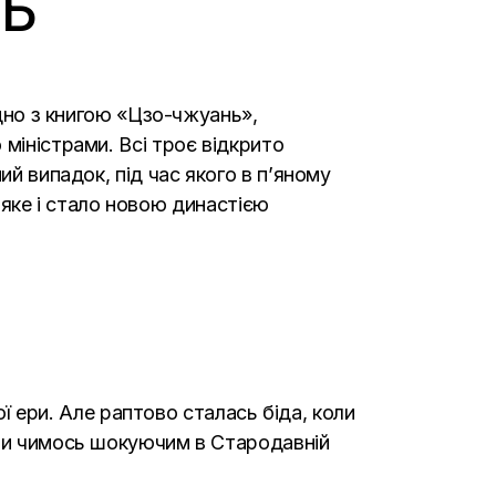
НЬ
ідно з книгою «Цзо-чжуань»,
міністрами. Всі троє відкрито
ий випадок, під час якого в п’яному
, яке і стало новою династією
ої ери. Але раптово сталась біда, коли
ули чимось шокуючим в Стародавній