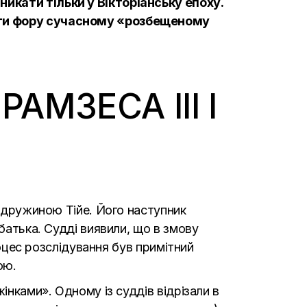
икати тільки у Вікторіанську епоху.
дати фору сучасному «розбещеному
АМЗЕСА III І
о дружиною Тійе. Його наступник
батька. Судді виявили, що в змову
роцес розслідування був примітний
ою.
інками». Одному із суддів відрізали в