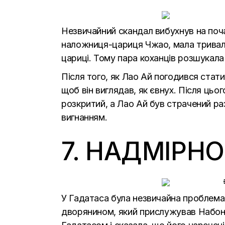
Незвичайний скандал вибухнув на поч
наложниця-цариця Чжао, мала тривалі
цариці. Тому пара коханців розшукала 
Після того, як Лао Ай погодився стат
щоб він виглядав, як євнух. Після цьо
розкритий, а Лао Ай був страчений ра
вигнанням.
7. НАДМІРН
У Гадатаса була незвичайна проблема
дворянином, який прислужував Набоні