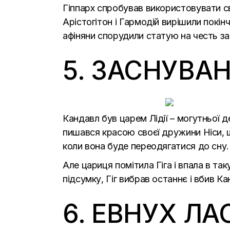
Гіппарх спробував використовувати св
Арістогітон і Гармодій вирішили покі
афіняни спорудили статую на честь за
5. ЗАСНУВА
Кандавл був царем Лідії – могутньої д
пишався красою своєї дружини Ніси, що
коли вона буде переодягатися до сну.
Але цариця помітила Гіга і впала в та
підсумку, Гіг вибрав останнє і вбив К
6. ЕВНУХ ЛА