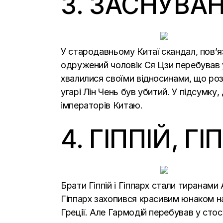
3. ЗАСНУВА
У стародавньому Китаї скандал, пов’яз
одружений чоловік Ся Цзи перебував у
хвалилися своїми відносинами, що розг
угарі Лін Чень був убитий. У підсумку,
імператорів Китаю.
4. ГІППІЙ, Г
Брати Гіппій і Гіппарх стали тиранами 
Гіппарх захопився красивим юнаком н
Греції. Але Гармодій перебував у стосу