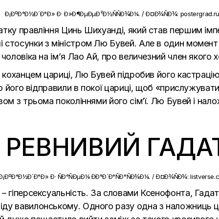
атку правління Цинь Шихуанді, який став першим ім
 стосунки з міністром Лю Бувей. Але в один момент 
чоловіка на ім’я Лао Ай, про величезний член якого 
и коханцем цариці, Лю Бувей підробив його кастраці
го його відправили в покої цариці, щоб «прислужувати»
зом з трьома поколіннями його сім’ї. Лю Бувей і на
О РЕВНИВИЙ ГАДА
 – гіперсексуальність. За словами Ксенофонта, Гад
ду вавилонському. Одного разу одна з наложниць ца