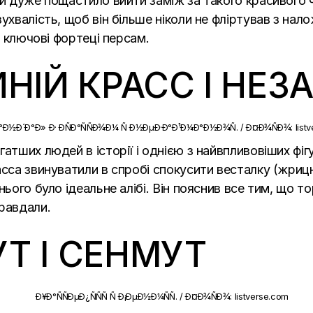
ій дуже пощастило вийти заміж за такого красивого ч
ухвалість, щоб він більше ніколи не фліртував з на
в ключові фортеці персам.
ИНІЙ КРАСС І НЕ
атших людей в історії і однією з найвпливовіших фіг
сса звинуватили в спробі спокусити весталку (жрицю 
ього було ідеальне алібі. Він пояснив все тим, що то
равдали.
Т І СЕНМУТ