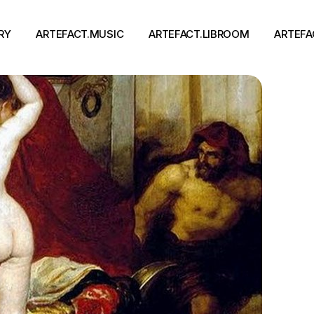
RY
ARTEFACT.MUSIC
ARTEFACT.LIBROOM
ARTEFA
Виконавці
Книги
Альбоми
Письменники
Концерти
Події
тя