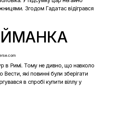
оловіка. У підсумку цар негайно
ложницями. Згодом Гадатас відігрався
ЗАЙМАНКА
ур в Римі. Тому не дивно, що навколо
Вести, які повинні були зберігати
ргувався в спробі купити віллу у