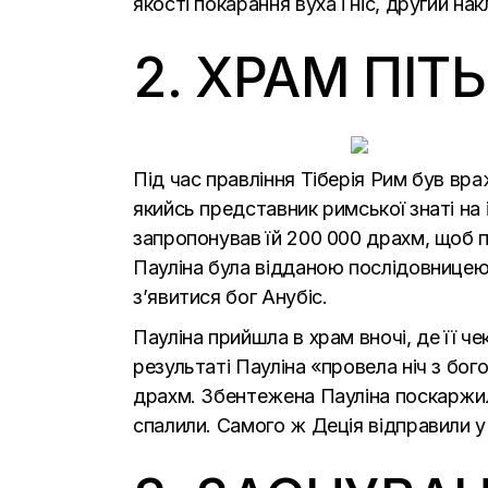
якості покарання вуха і ніс, другий на
2. ХРАМ ПІТ
Під час правління Тіберія Рим був вр
якийсь представник римської знаті на 
запропонував їй 200 000 драхм, щоб пр
Пауліна була відданою послідовницею к
з’явитися бог Анубіс.
Пауліна прийшла в храм вночі, де її 
результаті Пауліна «провела ніч з бог
драхм. Збентежена Пауліна поскаржилас
спалили. Самого ж Деція відправили у