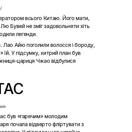
ператором всього Китаю. Його мати,
Лю Бувей не зміг задовольняти хіть
ходили легенди.
ю. Лао Айю поголили волосся і бороду,
 їй. У підсумку, хитрий план був
ложниця-цариця Чжао відбулися
ТАС
атас був «гарячим» молодим
ря почала відверто фліртувати з