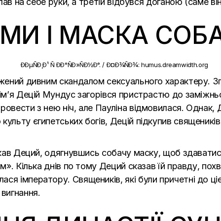
клав на себе руки, а третій відбувся доганою (саме в
ЬМИ І МАСКА СОБ
ажений дивним скандалом сексуального характеру. Зг
ім’я Децій Мундус загорівся пристрастю до заміжньої 
овести з нею ніч, але Пауліна відмовилася. Однак, Д
ульту єгипетських богів, Децій підкупив священиків І
чекав Деций, одягнувшись собачу маску, щоб здаватис
ом». Кілька днів по тому Деций сказав їй правду, по
я імператору. Священиків, які були причетні до цієї 
 вигнання.