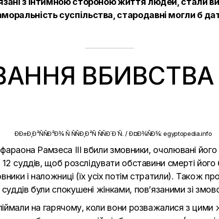
’язані з інтимною стороною життя людей, стали вин
 аморальність суспільства, стародавні могли б 
ВАННЯ ВБИВСТВА Р
І
о фараона Рамзеса III вбили змовники, очолювані йог
 12 суддів, щоб розслідувати обставини смерті його 
новники і наложниці (їх усіх потім стратили). Також п
 суддів були спокушені жінками, пов’язаними зі змов
піймали на гарячому, коли вони розважалися з цими ж