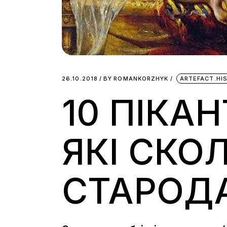
26.10.2018
BY
ROMANKORZHYK
ARTEFACT.HI
10 ПІКА
ЯКІ СКО
СТАРОДА