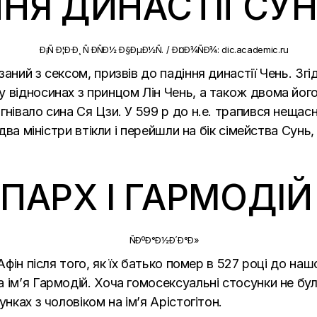
ННЯ ДИНАСТІЇ СУ
аний з сексом, призвів до падіння династії Чень. Зг
 відносинах з принцом Лін Чень, а також двома його 
нівало сина Ся Цзи. У 599 р до н.е. трапився нещасн
 два міністри втікли і перейшли на бік сімейства Сунь
ІППАРХ І ГАРМОДІЙ
Афін після того, як їх батько помер в 527 році до наш
а ім’я Гармодій. Хоча гомосексуальні стосунки не б
нках з чоловіком на ім’я Арістогітон.