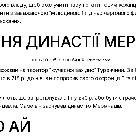
ою владу, щоб розлучити пару і стати новим коханце
нчити з заважаючою їм людиною і під час чергового ф
коханих.
ННЯ ДИНАСТІЇ МЕ
ержави на території сучасної західної Туреччини. З
 в 718 р. до н.е. він попросив свого охоронця Гіга п
ку лють, що запропонувала Гігу вибір: або бути страч
андавла. Саме він заснував династію Мермнадів.
О АЙ