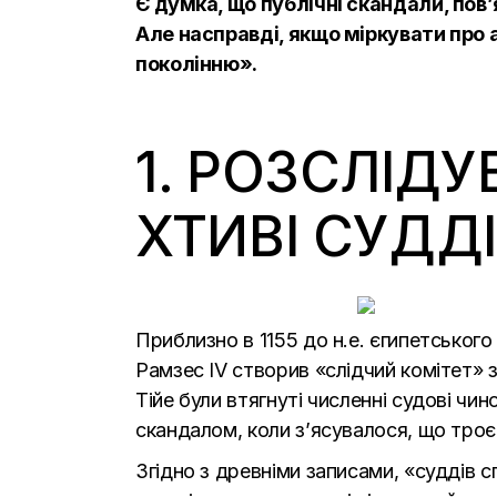
Є думка, що публічні скандали, пов
Але насправді, якщо міркувати про
поколінню».
1. РОЗСЛІДУ
ХТИВІ СУДД
Приблизно в 1155 до н.е. єгипетськог
Рамзес IV створив «слідчий комітет» з
Тійе були втягнуті численні судові чи
скандалом, коли з’ясувалося, що троє
Згідно з древніми записами, «суддів с