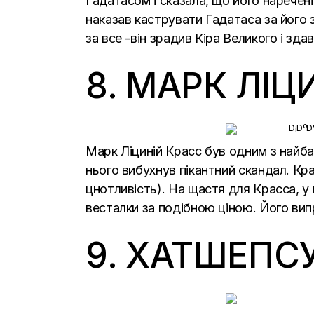
Гадатасом і сказала, що його наречен
наказав каструвати Гадатаса за його з
за все -він зрадив Кіра Великого і зда
8. МАРК ЛІЦ
Марк Ліциній Красс був одним з найбаг
нього вибухнув пікантний скандал. Кра
цнотливість). На щастя для Красса, у н
весталки за подібною ціною. Його вип
9. ХАТШЕПСУ