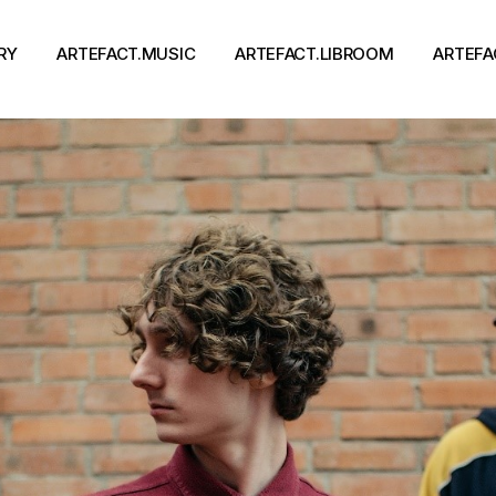
RY
ARTEFACT.MUSIC
ARTEFACT.LIBROOM
ARTEFA
Виконавці
Книги
Альбоми
Письменники
Концерти
Події
тя