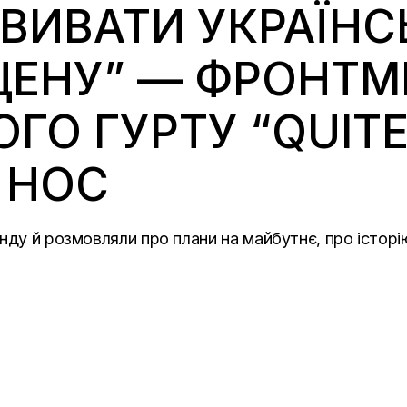
ЗВИВАТИ УКРАЇНС
ЦЕНУ” — ФРОНТМ
ГО ГУРТУ “QUITE
 НОС
нду й розмовляли про плани на майбутнє, про істор