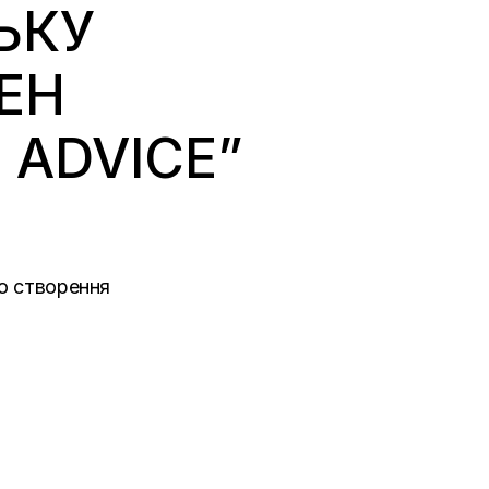
ЬКУ
ЕН
 ADVICE”
ію створення