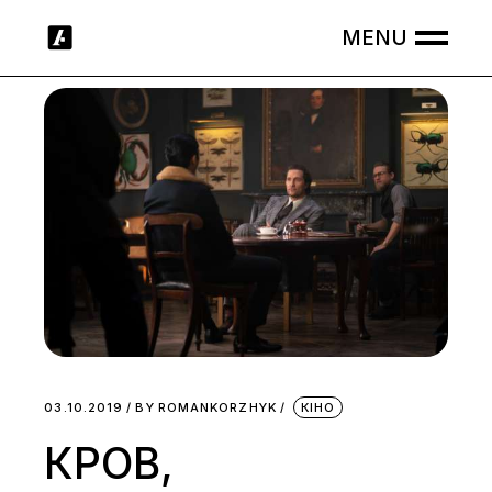
Skip
to
the
content
03.10.2019
BY
ROMANKORZHYK
КІНО
КРОВ,