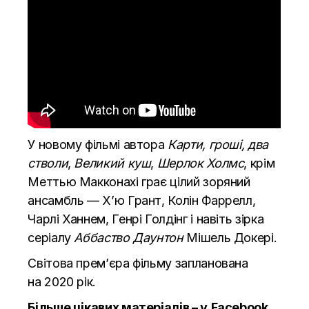
У новому фільмі автора
Карти, гроші, два
стволи
,
Великий куш
,
Шерлок Холмс
, крім
Меттью Макконахі грає цілий зоряний
ансамбль — Х’ю Грант, Колін Фаррелл,
Чарлі Ханнем, Генрі Голдінг і навіть зірка
серіалу
Аббаство Даунтон
Мішель Докері.
Світова прем’єра фільму запланована
на 2020 рік.
Більше цікавих матеріалів – у
Facebook