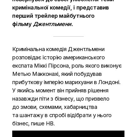
кримінальної комедії, і представив
перший трейлер майбутнього
фільму
Джентльмени.
Кримінальна комедія Джентльмени
розповідає історію американського
експата Міккі Пірсона, роль якого виконує
Метью Макконахі, який побудував
прибуткову імперію марихуани в Лондоні.
У якийсь момент він прийняв рішення
назавжди піти з бізнесу, що призвело
до змови, схемами, хабарництва
та шантажу в спробі відібрати у нього
бізнес,
пише НВ.