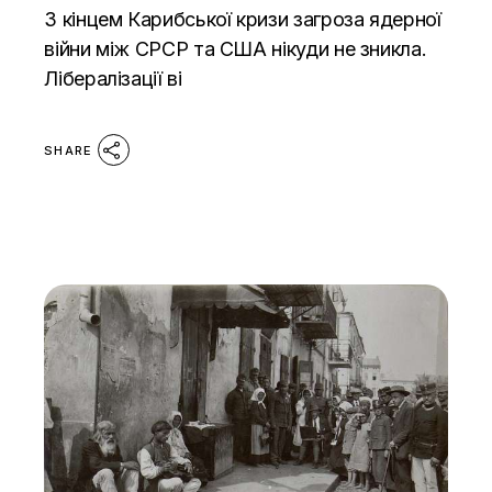
З кінцем Карибської кризи загроза ядерної
війни між СРСР та США нікуди не зникла.
Лібералізації ві
SHARE