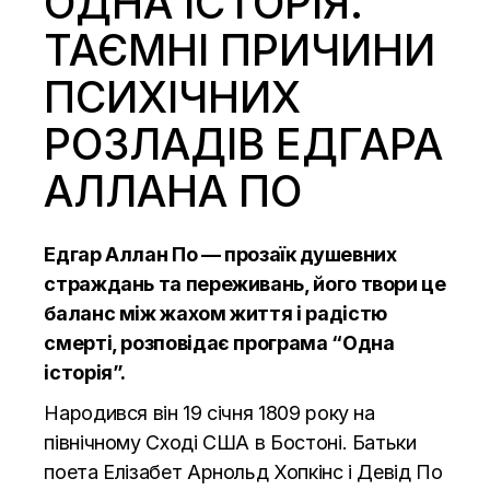
ОДНА ІСТОРІЯ.
ТАЄМНІ ПРИЧИНИ
ПСИХІЧНИХ
РОЗЛАДІВ ЕДГАРА
АЛЛАНА ПО
Едгар Аллан По — прозаїк душевних
страждань та переживань, його твори це
баланс між жахом життя і радістю
смерті, розповідає програма
“Одна
історія”
.
Народився він 19 січня 1809 року на
північному Сході США в Бостоні. Батьки
поета Елізабет Арнольд Хопкінс і Девід По