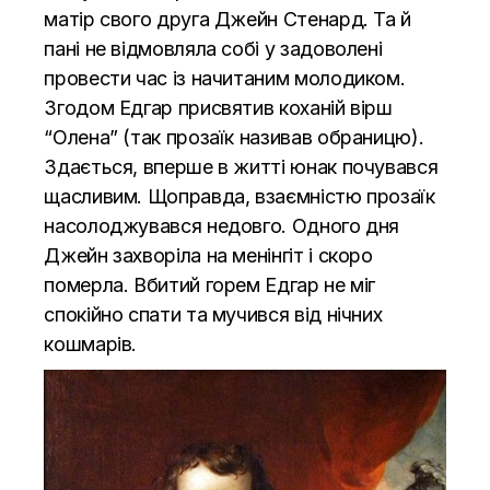
матір свого друга Джейн Стенард. Та й
пані не відмовляла собі у задоволені
провести час із начитаним молодиком.
Згодом Едгар присвятив коханій вірш
“Олена” (так прозаїк називав обраницю).
Здається, вперше в житті юнак почувався
щасливим. Щоправда, взаємністю прозаїк
насолоджувався недовго. Одного дня
Джейн захворіла на менінгіт і скоро
померла. Вбитий горем Едгар не міг
спокійно спати та мучився від нічних
кошмарів.