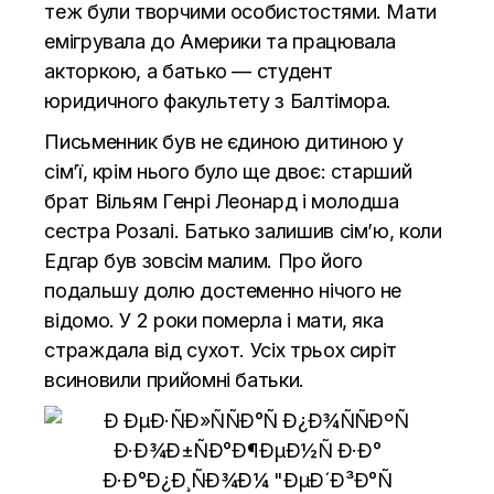
теж були творчими особистостями. Мати
емігрувала до Америки та працювала
акторкою, а батько — студент
юридичного факультету з Балтімора.
Письменник був не єдиною дитиною у
сім’ї, крім нього було ще двоє: старший
брат Вільям Генрі Леонард і молодша
сестра Розалі. Батько залишив сім’ю, коли
Едгар був зовсім малим. Про його
подальшу долю достеменно нічого не
відомо. У 2 роки померла і мати, яка
страждала від сухот. Усіх трьох сиріт
всиновили прийомні батьки.