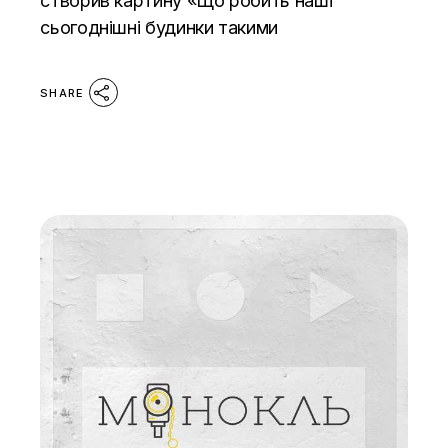
створив картину «Що робить наші
сьогоднішні будинки такими
SHARE