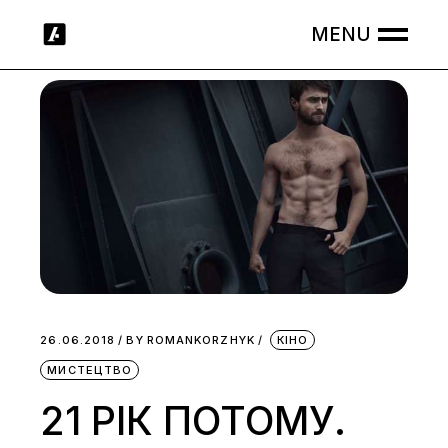
Skip
to
the
content
26.06.2018
BY
ROMANKORZHYK
КІНО
МИСТЕЦТВО
21 РІК ПОТОМУ.