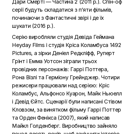
Дари Смерті — Частина 2 (2011 р.). Спін-оф
серії будуть складатися з п’яти фільмів,
починаючи з Фантастичні звірі і де їх
шукати (2016 р.).
Серію виробляли студія Девіда Геймана
Heyday Films і студія Кріса Коламбуса 1492
Pictures, а зірки Деніел Редкліфф, Руперт
Грінт і Емма Уотсон зіграли трьох
провідних персонажів: Гаррі Поттера,
Рона Візлі та Герміону Грейнджер. Чотири
режисери працювали над серією: Кріс
Коламбус, Альфонсо Куарон, Майк Ньюелл
і Девід Єйтс. Сценарії були написані Стівом
Кловзом, за винятком фільму Гаррі Поттер
та Орден Фенікса (2007), який написав
Майкл Голденберг. Виробництво зайняло
понад десять років, щоб закінчити історію