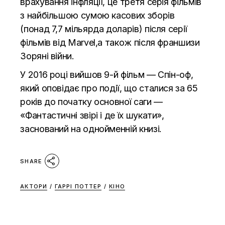
врахування інфляції, це третя серія фільмів
з найбільшою сумою касових зборів
(понад 7,7 мільярда доларів) після серії
фільмів від Marvel,а також після франшизи
Зоряні війни.
У 2016 році вийшов 9-й фільм — Спін-оф,
який оповідає про події, що сталися за 65
років до початку основної саги —
«Фантастичні звірі і де їх шукати»,
заснований на однойменній книзі.
SHARE
АКТОРИ
/
ГАРРІ ПОТТЕР
/
КІНО