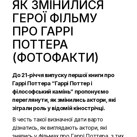
ЯК ЗМІНИЛИСЯ
ГЕРОЇ ФІЛЬМУ
ПРО ГАРРІ
ПОТТЕРА
(ФОТОФАКТИ)
До 21-річчя випуску першої книги про
Гаррі Поттера “Гаррі Поттер і
філософський камінь” пропонуємо
переглянути, як змінились актори, які
зіграли роль у відомій кінострічці.
В честь такої визначної дати варто
дізнатись, як виглядають актори, які
знялись у фільмах про Гаррі Поттера, з тих