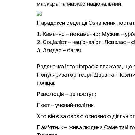
маркера та маркер національний.
Парадокси рецепції Означення постат
Каменяр – не каменяр; Мужик – урба
Соціаліст – націоналіст; Ловелас – с
Злидар – багач.
Радянська історіографія вважала, що 
Популяризатор теорії Дарвіна. Позитив
поліцаї.
Революція – це поступ;
Поет – учений-політик.
Хто він є за своєю основною діяльніс
Пам’ятник – жива людина Саме такі го