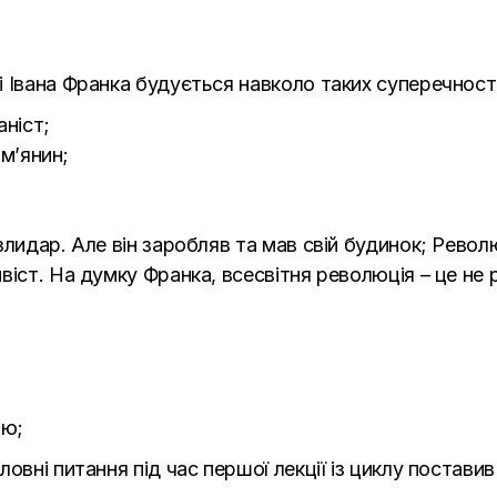
і Івана Франка будується навколо таких суперечност
ніст;
ім’янин;
злидар. Але він заробляв та мав свій будинок; Револ
іст. На думку Франка, всесвітня революція – це не р
тю;
ловні питання під час першої лекції із циклу постав