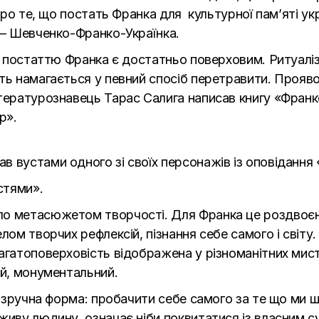
 про те, що постать Франка для культурної пам’яті ук
 – Шевченко-Франко-Українка.
із постаттю Франка є достатньо поверховим. Ритуаліз
ть намагається у певний спосіб перетравити. Прояво
ітературознавець Тарас Салига написав книгу «Фран
р».
 вустами одного зі своїх персонажів із оповідання 
стями».
ло метасюжетом творчості. Для Франка це роздвоєн
елом творчих рефлексій, пізнання себе самого і світ
агатоповерховість відображена у різноманітних мист
ий, монументальний.
ть зручна форма: пробачити себе самого за те що ми 
живу людину, означає ніби поквитатися із власним с