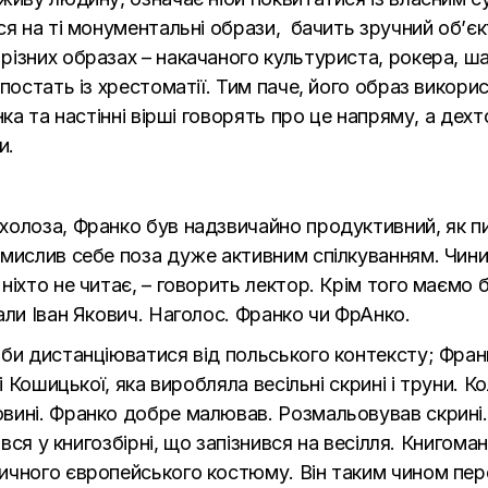
я на ті монументальні образи, бачить зручний об’єкт
ізних образах – накачаного культуриста, рокера, ш
постать із хрестоматії. Тим паче, його образ викори
нка та настінні вірші говорять про це напряму, а дех
и.
олоза, Франко був надзвичайно продуктивний, як пи
мислив себе поза дуже активним спілкуванням. Чинив
іхто не читає, – говорить лектор. Крім того маємо бе
али Іван Якович. Наголос. Франко чи ФрАнко.
би дистанціюватися від польського контексту; Фран
і Кошицької, яка виробляла весільні скрині і труни. 
вині. Франко добре малював. Розмальовував скрині.
ався у книгозбірні, що запізнився на весілля. Книгом
ичного європейського костюму. Він таким чином пере