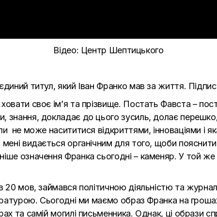
Відео:
Центр Шептицького
єдиний титул, який Іван Франко мав за життя. Підпи
ховати своє ім’я та прізвище. Постать Фавста – пос
, знання, докладає до цього зусиль, долає перешк
ли не може насититися відкриттями, інноваціями і як
мені видається органічним для того, щоби пояснити х
іше означення Франка сьогодні – каменяр. У той же
в 20 мов, займався політичною діяльністю та журнал
тературою. Сьогодні ми маємо образ Франка на гроша
рах та самій могилі письменника. Однак, ці образи 