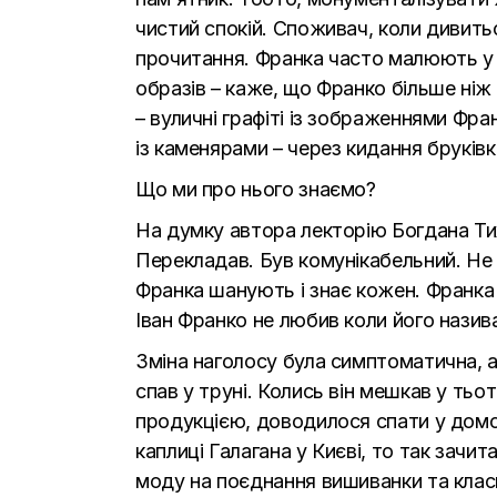
чистий спокій. Споживач, коли дивитьс
прочитання. Франка часто малюють у р
образів – каже, що Франко більше ніж 
– вуличні графіті із зображеннями Фра
із каменярами – через кидання бруківк
Що ми про нього знаємо?
На думку автора лекторію Богдана Тих
Перекладав. Був комунікабельний. Не 
Франка шанують і знає кожен. Франка н
Іван Франко не любив коли його назив
Зміна наголосу була симптоматична, а
спав у труні. Колись він мешкав у тьот
продукцією, доводилося спати у домо
каплиці Галагана у Києві, то так зачит
моду на поєднання вишиванки та клас