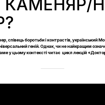
1 КАМЕНЯР/Н
Р?
р, співець боротьби і контрастів, український Мо
іверсальний геній. Однак, чи не
найкращим означе
Саме у цьому контексті читає цикл лекцій «Докто