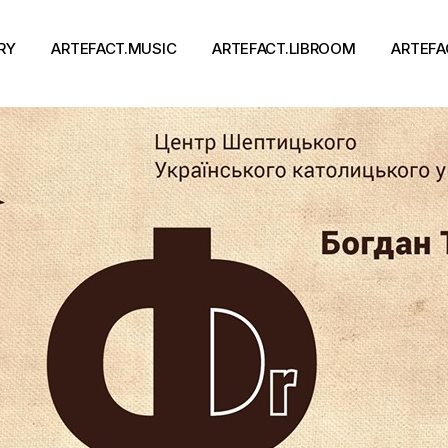
RY
ARTEFACT.MUSIC
ARTEFACT.LIBROOM
ARTEFA
Виконавці
Книги
Альбоми
Письменники
Концерти
Події
тя