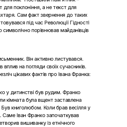
 для поклоніння, а не текст для
ахтаря. Сам факт звернення до таких
стовувався під час Революції Гідності
то символічно порівнював майданівців
сьменник. Він активно листувався.
 вплив на погляди своїх сучасників.
зліч цікавих фактів про Івана Франка:
ко у дитинстві був рудим. Франко
Коли кімната була вщент заставлена
 Був книголюбом. Коли брав весілля у
ан. Саме Іван Франко започаткував
творив вишиванку із етнічного