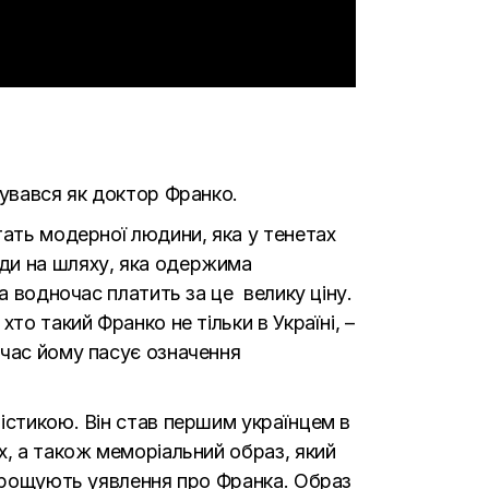
сувався як доктор Франко.
тать модерної людини, яка у тенетах
оди на шляху, яка одержима
а водночас платить за це велику ціну.
то такий Франко не тільки в Україні, –
 час йому пасує означення
істикою. Він став першим українцем в
х, а також меморіальний образ, який
спрощують уявлення про Франка. Образ