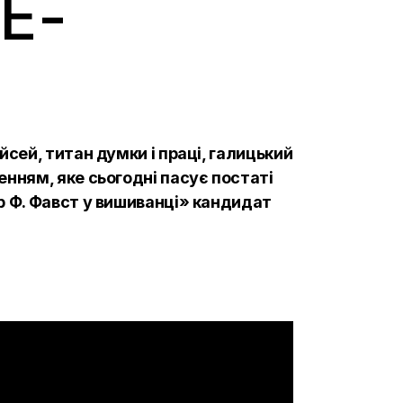
Е-
йсей, титан думки і праці, галицький
нням, яке сьогодні пасує постаті
р Ф. Фавст у вишиванці» кандидат