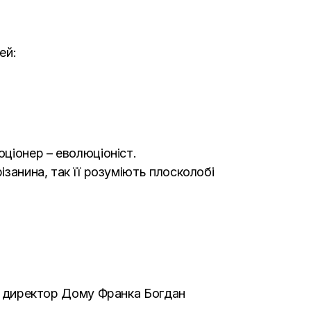
ей:
юціонер – еволюціоніст.
ізанина, так її розуміють плосколобі
ив директор Дому Франка Богдан