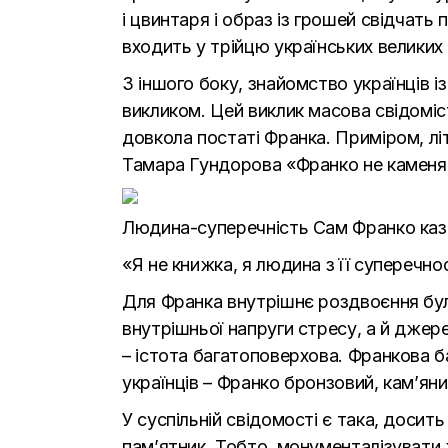
і цвинтаря і образ із грошей свідчать
входить у трійцю українських великих
З іншого боку, знайомство українців 
викликом. Цей виклик масова свідоміс
довкола постаті Франка. Приміром, л
Тамара Гундорова «Франко не каменя
Людина-суперечність Сам Франко казав
«Я не книжка, я людина з її суперечно
Для Франка внутрішнє роздвоєння бу
внутрішньої напруги стресу, а й джер
– істота багатоповерхова. Франкова б
українців – Франко бронзовий, кам’ян
У суспільній свідомості є така, доси
пам’ятник. Тобто, монументалізувати 