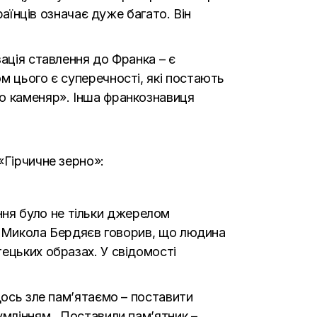
раїнців означає дуже багато. Він
ація ставлення до Франка – є
м цього є суперечності, які постають
ко каменяр». Інша франкознавиця
«Гірчичне зерно»:
ня було не тільки джерелом
у. Микола Бердяєв говорив, що людина
ецьких образах. У свідомості
щось зле пам’ятаємо – поставити
умлінням. Поставили пам’ятник –