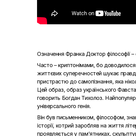
Означення Франка Доктор філософії – 
Часто – криптонімами, бо доводилося 
життєвих суперечностей шукає правди
пристрастю до самопізнання, яка ніко
Цей образ, образ українського Фавста 
говорить Богдан Тихолоз. Найпопулярн
універсального генія.
Він був письменником, філософом, зна
історії, котрий заробляв на життя лі
проявляється у пам’ятниках, скульпту