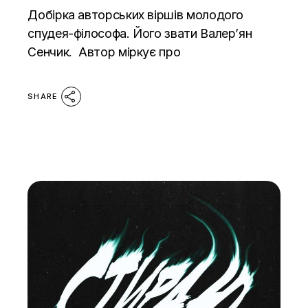
Добірка авторських віршів молодого
спудея-філософа. Його звати Валерʼян
Сенчик. Автор міркує про
SHARE