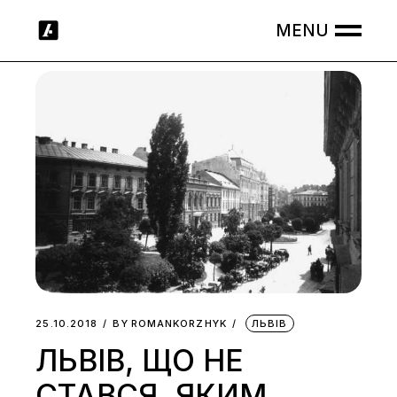
Skip
to
the
content
25.10.2018
BY
ROMANKORZHYK
ЛЬВІВ
ЛЬВІВ, ЩО НЕ
СТАВСЯ. ЯКИМ