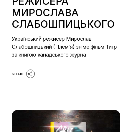
РЕЖИСЕРА
МИРОСЛАВА
СЛАБОШПИЦЬКОГО
Український режисер Мирослав
Слабошпицький (Плем’я) зніме фільм Тигр
за книгою канадського журна
SHARE