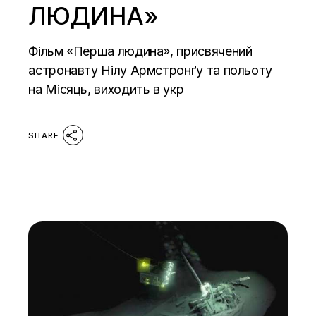
ЛЮДИНА»
Фільм «Перша людина», присвячений
астронавту Нілу Армстронґу та польоту
на Місяць, виходить в укр
SHARE