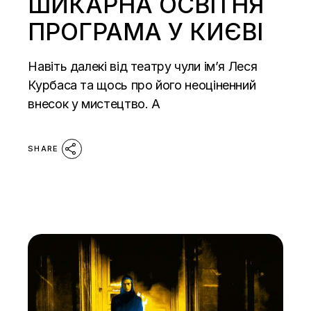
ШИКАРНА ОСВІТНЯ
ПРОГРАМА У КИЄВІ
Навіть далекі від театру чули ім’я Леся
Курбаса та щось про його неоціненний
внесок у мистецтво. А
SHARE