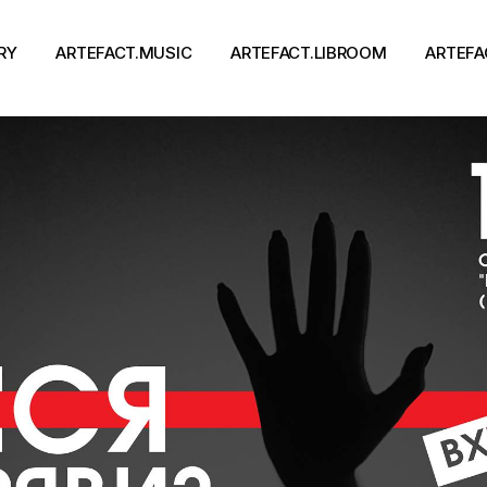
RY
ARTEFACT.MUSIC
ARTEFACT.LIBROOM
ARTEFA
Виконавці
Книги
Альбоми
Письменники
Концерти
Події
тя