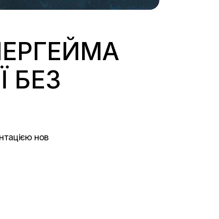
НЕРГЕЙМА
Ї БЕЗ
ентацією нов