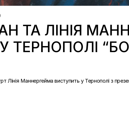
АН ТА ЛІНІЯ МАН
У ТЕРНОПОЛІ “БО
рт Лінія Маннергейма виступить у Тернополі з през