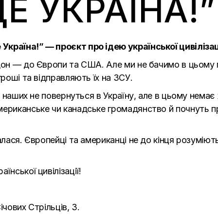
Е УКРАЇНА!”
країна!” — проєкт про ідею української цивілізац
рдон — до Європи та США. Але ми не бачимо в цьому
гроші та відправляють їх на ЗСУ.
то наших не повернуться в Україну, але в цьому немає 
мериканське чи канадське громадянство й почнуть п
алася. Європейці та американці не до кінця розуміють
їнської цивілізації!
ічових Стрільців, 3.