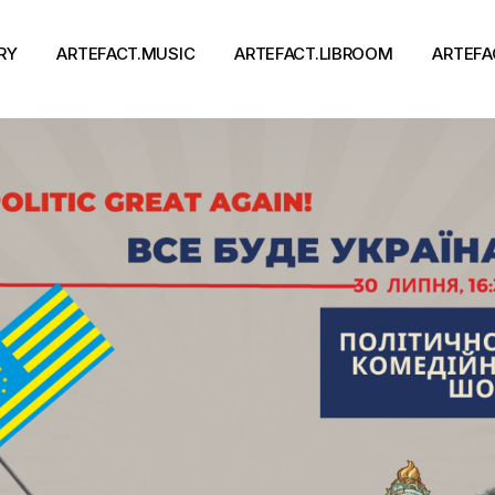
RY
ARTEFACT.MUSIC
ARTEFACT.LIBROOM
ARTEFA
Виконавці
Книги
Альбоми
Письменники
Концерти
Події
тя