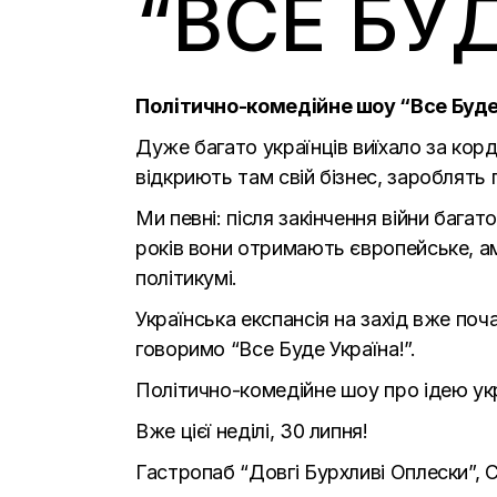
“ВСЕ БУД
Політично-комедійне шоу “Все Буде У
Дуже багато українців виїхало за ко
відкриють там свій бізнес, зароблять 
Ми певні: після закінчення війни бага
років вони отримають європейське, а
політикумі.
Українська експансія на захід вже поч
говоримо “Все Буде Україна!”.
Політично-комедійне шоу про ідею укра
Вже цієї неділі, 30 липня!
Гастропаб “Довгі Бурхливі Оплески”, С