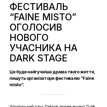
ФЕСТИВАЛЬ
“FAINE MISTO”
ОГОЛОСИВ
НОВОГО
УЧАСНИКА НА
DARK STAGE
Це буде найгучніша драма твого життя,
пишуть організатори фестивалю “Faine
misto”.
Український гурт
Detach
порве вщент Dark