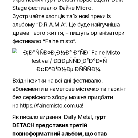
Stage фестивалю Файне Mісто.
Зустрічайте хлопців та їх нові треки із
альбому “D.R.A.M.A”. Це буде найгучніша
драма твого життя, – пишуть організатори
фестивалю “Faine misto”.
Вхідні квитки на всі дні фестивалю,
абонементи в наметове містечко та паркінг
без сервісного збору можна придбати
на
https://fainemisto.com.ua
!
Як писало видання Daily Metal, г
урт
DETACH представив третій
повноформатний альбом, що став