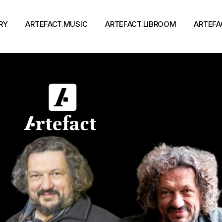
RY
ARTEFACT.MUSIC
ARTEFACT.LIBROOM
ARTEFA
Виконавці
Книги
Альбоми
Письменники
Концерти
Події
тя