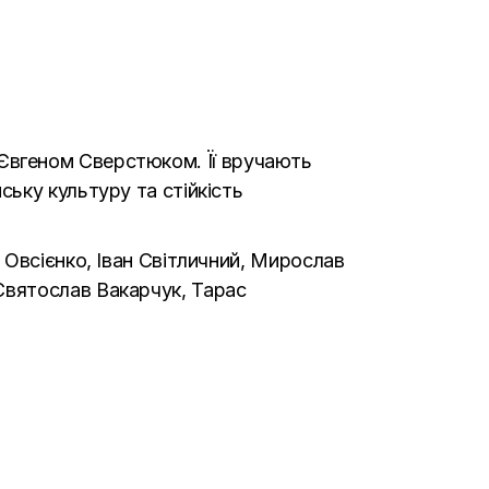
 з Євгеном Сверстюком. Її вручають
ьку культуру та стійкість
 Овсієнко, Іван Світличний, Мирослав
Святослав Вакарчук, Тарас