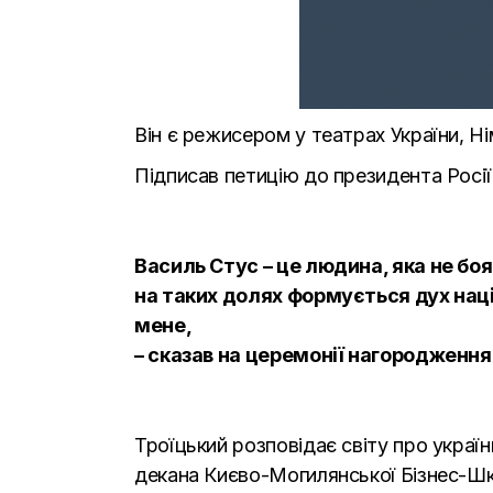
Він є режисером у театрах України, Н
Підписав петицію до президента Росі
Василь Стус – це людина, яка не бо
на таких долях формується дух нації
мене,
– сказав на церемонії нагородження
Троїцький розповідає світу про україн
декана Києво-Могилянської Бізнес-Ш