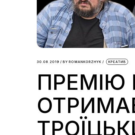
30.08.2019
BY
ROMANKORZHYK
КРЕАТИВ
ПРЕМІЮ 
ОТРИМА
ТРОЇЦЬК