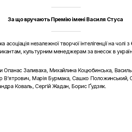
За що вручають Премію імені Василя Стуса
ка асоціація незалежної творчої інтелігенції на чолі
икантам, культурним менеджерам за внесок в українс
ли Опанас Заливаха, Михайлина Коцюбинська, Василь
р В’ятрович, Марія Бурмака, Сашко Положинський, 
ндра Коваль, Сергій Жадан, Борис Ґудзяк.