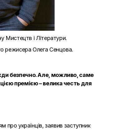
ну Мистецтв і Літератури.
го режисера Олега Сенцова.
жди безпечно. Але, можливо, саме
 цією премією – велика честь для
ям про українців, заявив заступник