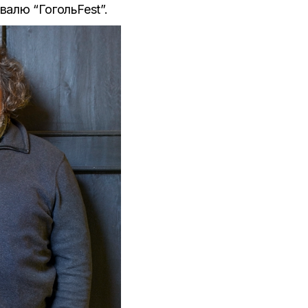
валю “ГогольFest”.