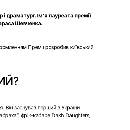
р і драматург. Ім’я лауреата премії
Тараса Шевченка.
формленням Премії розробив київський
ИЙ?
. Він заснував перший в України
абраха”, фрік-кабаре Dakh Daughters,