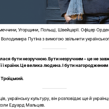
імеччини, Угорщини, Польщі, Швейцарії. Офіцер Орде
ї Володимира Путіна з вимогою звільнити українсько
ялася бути незручною. Бути незручним – це не зав
 і країни. Це велика людина. І бути нагородженим
 Троїцький.
ців, українську культуру, він розповідає ще й українц
коли Едуард Мальцев.