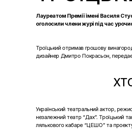
Лауреатом Премії імені Василя Стуса
оголосили члени журі під час урочи
Троїцький отримав грошову винагороду
дизайнер Дмитро Покрасьон, передає
ХТ
Український театральний актор, режис
незалежний театр “Дах”. Троїцький та
лялькового кабаре “ЦЕШО” та проек