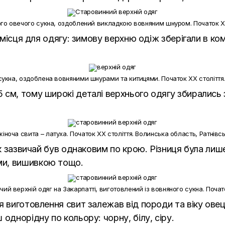
ного овечого сукна, оздоблений викладкою вовняним шнуром. Початок XX
і місця для одягу: зимову верхню одіж зберігали в ко
 сукна, оздоблена вовняними шнурами та китицями. Початок ХХ століття
см, тому широкі деталі верхнього одягу збирались 
жіноча свита – латуха. Початок ХХ століття. Волинська область, Ратнівс
ок зазвичай був однаковим по крою. Різниця була лише
ми, вишивкою тощо.
чий верхній одяг на Закарпатті, виготовлений із вовняного сукна. Почат
я виготовлення свит залежав від породи та віку овец
однорідну по кольору: чорну, білу, сіру.