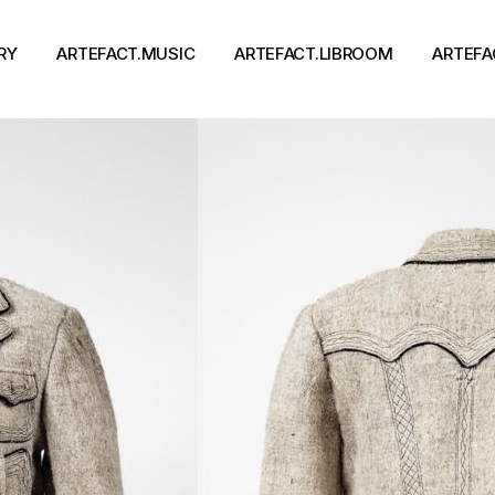
RY
ARTEFACT.MUSIC
ARTEFACT.LIBROOM
ARTEFA
Виконавці
Книги
Альбоми
Письменники
Концерти
Події
тя