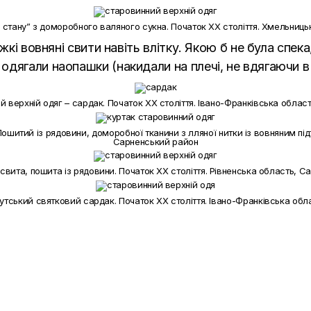
о стану” з доморобного валяного сукна. Початок ХХ століття. Хмельниц
жкі вовняні свити навіть влітку. Якою б не була спек
дягали наопашки (накидали на плечі, не вдягаючи в 
 верхній одяг – сардак. Початок ХХ століття. Івано-Франківська облас
 Пошитий із рядовини, доморобної тканини з лляної нитки із вовняним під
Сарненський район
свита, пошита із рядовини. Початок ХХ століття. Рівненська область, С
утський святковий сардак. Початок ХХ століття. Івано-Франківська обл