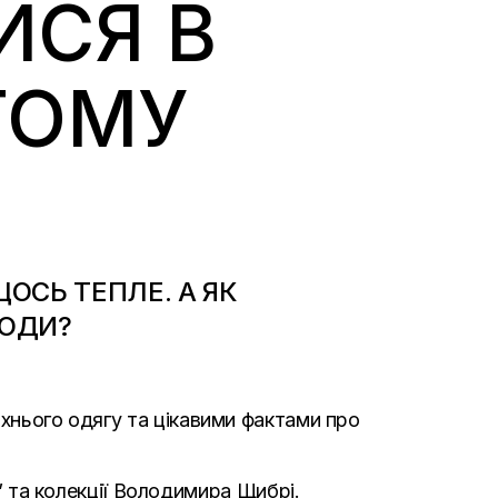
ИСЯ В
ТОМУ
ЩОСЬ ТЕПЛЕ. А ЯК
ЛОДИ?
хнього одягу та цікавими фактами про
ь” та колекції Володимира Щибрі.