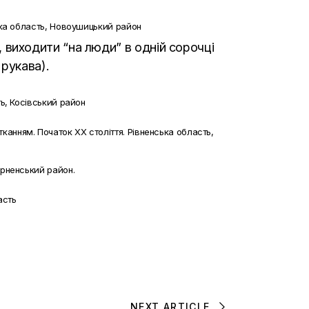
ька область, Новоушицький район
а, виходити “на люди” в одній сорочці
рукава).
ть, Косівський район
тканням. Початок ХХ століття. Рівненська область,
арненський район.
асть
NEXT ARTICLE