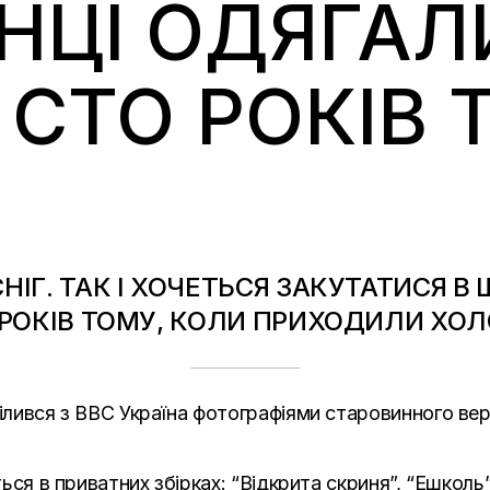
ЇНЦІ ОДЯГАЛ
СТО РОКІВ 
ІГ. ТАК І ХОЧЕТЬСЯ ЗАКУТАТИСЯ В 
 РОКІВ ТОМУ, КОЛИ ПРИХОДИЛИ ХО
ілився з
BBC Україна
фотографіями старовинного вер
ються в приватних збірках: “Відкрита скриня”, “Ешкол