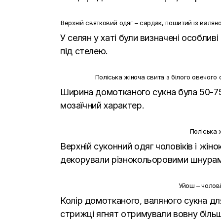
Верхній святковий одяг – сардак, пошитий із валя
У селян у хаті були визначені особлив
під стелею.
Поліська жіноча свита з білого овечого
Ширина домотканого сукна була 50-75 
мозаїчний характер.
Поліська 
Верхній суконний одяг чоловіків і жін
декорували різнокольоровими шнура
Уйош – чолові
Колір домотканого, валяного сукна дл
стрижці ягнят отримували вовну більш 