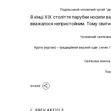
Подільський чоловічий чугай “д
В кінці ХІХ століття парубки носили ва
вважалося непристойним. Тому свити о
Чоловічий святковий
Курта (куртак) – традиційний верхній одяг селян.
Святкова жіноча 
Пок
SHARE
PREV ARTICLE