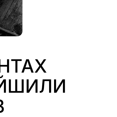
НТАХ
АЙШИЛИ
В