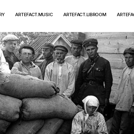
RY
ARTEFACT.MUSIC
ARTEFACT.LIBROOM
ARTEFA
Виконавці
Книги
Альбоми
Письменники
Концерти
Події
тя