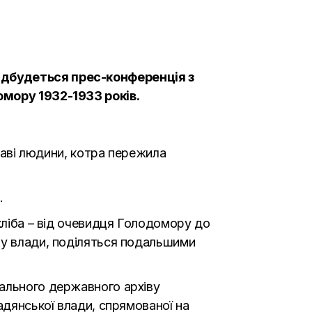
ідбудеться прес-конференція з
омору 1932-1933 років.
праві людини, котра пережила
.
хліба – від очевидця Голодомору до
ну влади, поділяться подальшими
рального державного архіву
адянської влади, спрямованої на