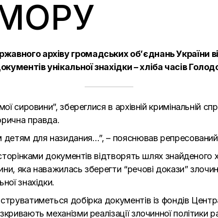
МОРУ
ржавного архіву громадських об’єднань України в
кументів унікальної знахідки – хліба часів Голод
мої сировини”, збереглися в архівній кримінальній с
орична правда.
м детям для назидания…”, – пояснював репресований
а сторінками документів відтворять шлях знайденого 
ини, яка наважилась зберегти “речові докази” злочи
ної знахідки.
нструватиметься добірка документів із фондів Цент
зкривають механізми реалізації злочинної політики р