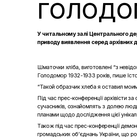
ГОЛОДО
У читальному залі Центрального де
приводу виявлення серед архівних до
Шматочки хліба, виготовлені “з невідо
Голодомор 1932-1933 років, пише
Іст
“Такой образчик хлеба я оставил мои
Під час прес-конференції архівісти з
сучасників, ознайомлять з долею люд
планами щодо дослідження цієї унікаль
Також під час прес-конференції демо
громадських об’єднань України, що ро