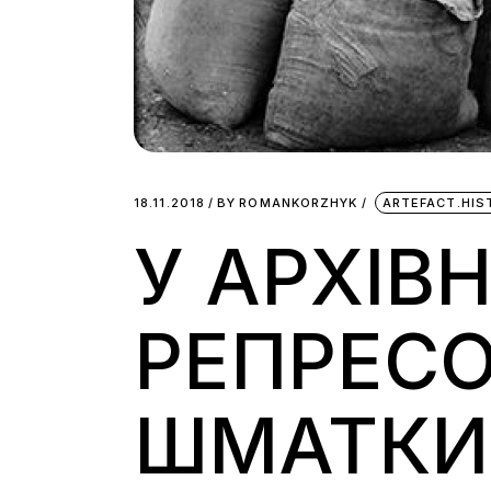
18.11.2018
BY
ROMANKORZHYK
ARTEFACT.HIS
У АРХІВ
РЕПРЕС
ШМАТКИ 