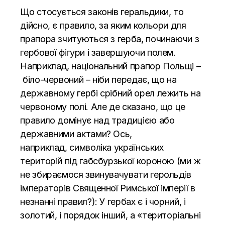
Що стосується законів геральдики, то
дійсно, є правило, за яким кольори для
прапора зчитуються з герба, починаючи з
гербової фігури і завершуючи полем.
Наприклад, національний прапор Польщі –
біло-червоний – ніби передає, що на
державному гербі срібний орел лежить на
червоному полі. Але де сказано, що це
правило домінує над традицією або
державними актами? Ось,
наприклад,
символіка українських
територій під габсбурзької короною
(ми ж
не збираємося звинувачувати герольдів
імператорів Священної Римської імперії в
незнанні правил?): У гербах є і чорний, і
золотий, і порядок інший, а «територіальні