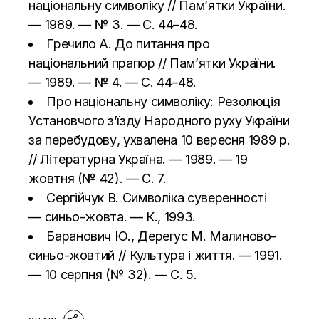
національну символіку // Пам’ятки України.
— 1989. — № 3. — С. 44–48.
Гречило А. До питання про
національний прапор // Пам’ятки України.
— 1989. — № 4. — С. 44–48.
Про національну символіку: Резолюція
Установчого з’їзду Народного руху України
за перебудову, ухвалена 10 вересня 1989 р.
// Літературна Україна. — 1989. — 19
жовтня (№ 42). — С. 7.
Сергійчук В. Символіка суверенності
— синьо-жовта. — К., 1993.
Баранович Ю., Дерегус М. Малиново-
синьо-жовтий // Культура і життя. — 1991.
— 10 серпня (№ 32). — С. 5.