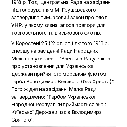
1918 р. Тоді Центральна Рада на засіданні
під головуванням М. Грушевського
затвердила тимчасовий закон про флот
УНР, у якому визначалося прапори для
торговельного та військового флотів.
У Коростені 25 (12 ст. ст.) лютого 1918 р.
спершу на засіданні Ради Народних
Міністрів ухвалено: “Внести в Раду закон
про установлення для Української
держави прийнятого морським флотом
герба Володимира Великого (без Хреста)”.
Того ж дня на засiданнi Малої Ради
затверджено: “Гербом Української
Народної Республiки приймається знак
Київської Держави часiв Володимира
Святого”.