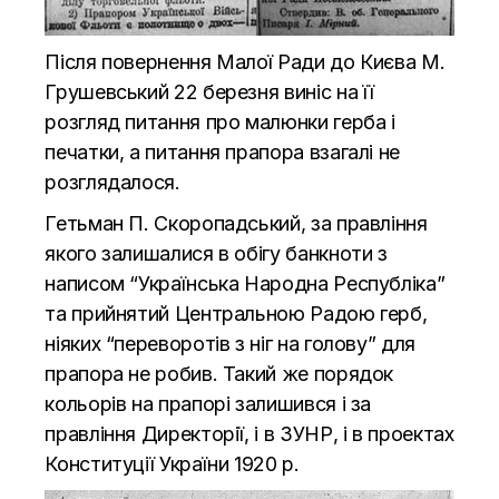
Після повернення Малої Ради до Києва М.
Грушевський 22 березня виніс на її
розгляд питання про малюнки герба і
печатки, а питання прапора взагалі не
розглядалося.
Гетьман П. Скоропадський, за правління
якого залишалися в обігу банкноти з
написом “Українська Народна Республіка”
та прийнятий Центральною Радою герб,
ніяких “переворотів з ніг на голову” для
прапора не робив. Такий же порядок
кольорів на прапорі залишився і за
правління Директорії, і в ЗУНР, і в проектах
Конституції України 1920 р.