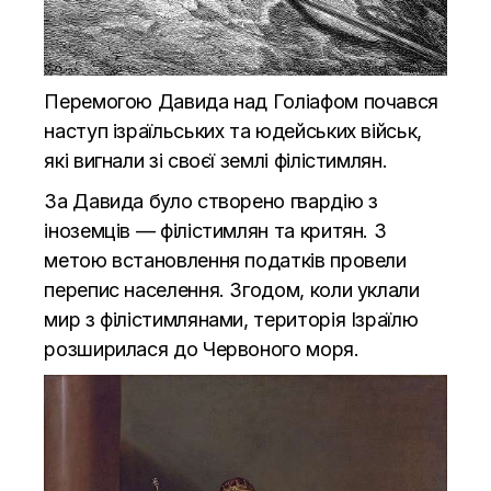
Перемогою Давида над Голіафом почався
наступ ізраїльських та юдейських військ,
які вигнали зі своєї землі філістимлян.
За Давида було створено гвардію з
іноземців — філістимлян та критян. З
метою встановлення податків провели
перепис населення. Згодом, коли уклали
мир з філістимлянами, територія Ізраїлю
розширилася до Червоного моря.