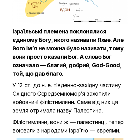
Ізраїльські племена поклонялися
єдиному Богу, якого називали Яхве. Але
його ім’я не можна було називати, тому
вони просто казали Бог. А слово Бог
означало — благий, добрий, God-Good,
той, що дав благо.
У 12 ст. до н. е. південно-західну частину
Східного Середземномор’я захопили
войовничі філістимляни. Саме від них ця
земля отримала назву Палестина.
Філістимляни, вони ж — палестинці, тепер
воювали з народами Ізраїлю — євреями.