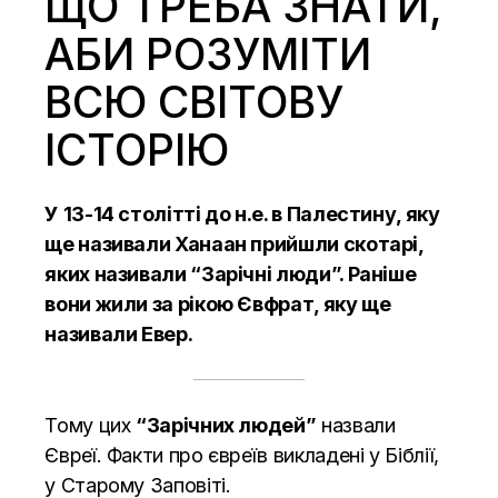
ЩО ТРЕБА ЗНАТИ,
АБИ РОЗУМІТИ
ВСЮ СВІТОВУ
ІСТОРІЮ
У 13-14 столітті до н.е. в Палестину, яку
ще називали Ханаан прийшли скотарі,
яких називали “Зарічні люди”. Раніше
вони жили за рікою Євфрат, яку ще
називали Евер.
Тому цих
“Зарічних людей”
назвали
Євреї. Факти про євреїв викладені у Біблії,
у Старому Заповіті.