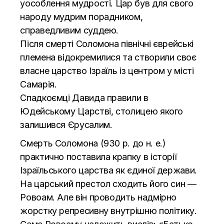
уособлення мудрості. Цар був для свого
народу мудрим порадником,
справедливим суддею.
Після смерті Соломона північні єврейські
племена відокремилися та створили своє
власне царство Ізраїль із центром у місті
Самарія.
Спадкоємці Давида правили в
Юдейському Царстві, столицею якого
залишився Єрусалим.
Смерть Соломона (930 р. до н. е.)
практично поставила крапку в історії
Ізраїльського царства як єдиної держави.
На царський престол сходить його син —
Ровоам
. Але він проводить надмірно
жорстку репресивну внутрішню політику.