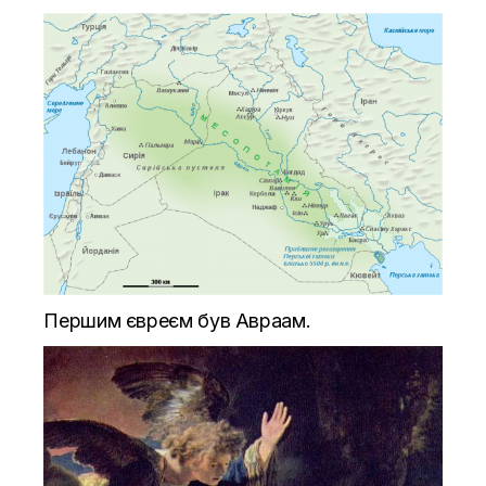
Першим євреєм був Авраам.