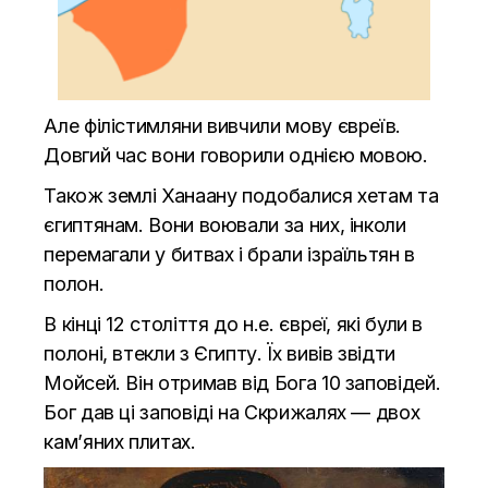
Але філістимляни вивчили мову євреїв.
Довгий час вони говорили однією мовою.
Також землі Ханаану подобалися хетам та
єгиптянам. Вони воювали за них, інколи
перемагали у битвах і брали ізраїльтян в
полон.
В кінці 12 століття до н.е. євреї, які були в
полоні, втекли з Єгипту. Їх вивів звідти
Мойсей. Він отримав від Бога 10 заповідей.
Бог дав ці заповіді на Скрижалях — двох
кам’яних плитах.