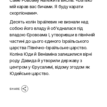
Саме
Ровоаму
належить вислів: «Батько
мій карав вас бичами. Я буду карати
скорпіонами».
Десять колін Ізраїлевих не визнали над
собою його владу й об’єдналася під
владою
Єровоама
I, утворивши в північній
частині до цього єдиного Ізраїльського
царства Північно-Ізраїльське царство.
Коліна Юди й Веніаміна залишилися вірні
роду Давида й утворили державу з
центром у Єрусалимі, відому згодом як
Юдейське царство.
SHARE