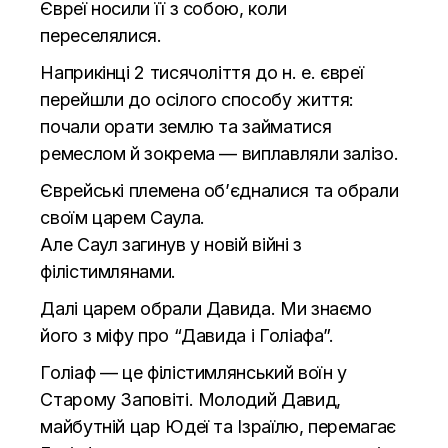
Євреї носили її з собою, коли
переселялися.
Наприкінці 2 тисячоліття до н. е. євреї
перейшли до осілого способу життя:
почали орати землю та займатися
ремеслом й зокрема — виплавляли залізо.
Єврейські племена об’єдналися та обрали
своїм царем Саула.
Але Саул загинув у новій війні з
філістимлянами.
Далі царем обрали Давида. Ми знаємо
його з міфу про “Давида і Голіафа”.
Голіаф — це філістимлянський воїн у
Старому Заповіті. Молодий Давид,
майбутній цар Юдеї та Ізраїлю, перемагає