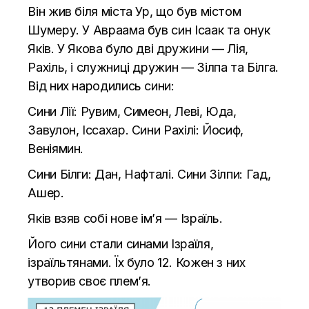
Він жив біля міста Ур, що був містом
Шумеру. У Авраама був син Ісаак та онук
Яків. У Якова було дві дружини — Лія,
Рахіль, і служниці дружин — Зілпа та Білга.
Від них народились сини:
Сини Лії: Рувим, Симеон, Леві, Юда,
Завулон, Іссахар. Сини Рахілі: Йосиф,
Веніямин.
Сини Білги: Дан, Нафталі. Сини Зілпи: Гад,
Ашер.
Яків взяв собі нове ім’я — Ізраїль.
Його сини стали синами Ізраїля,
ізраїльтянами. Їх було 12. Кожен з них
утворив своє плем’я.