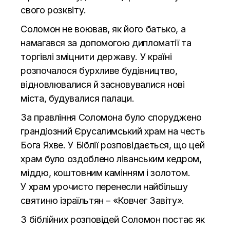
свого розквіту.
Соломон не воював, як його батько, а
намагався за допомогою дипломатії та
торгівлі зміцнити державу. У країні
розпочалося бурхливе будівництво,
відновлювалися й засновувалися нові
міста, будувалися палаци.
За правління Соломона було споруджено
грандіозний Єрусалимський храм на честь
Бога Яхве. У Біблії розповідається, що цей
храм було оздоблено ліванським кедром,
міддю, коштовним камінням і золотом.
У храм урочисто перенесли найбільшу
святиню ізраїльтян – «Ковчег Завіту».
З біблійних розповідей Соломон постає як