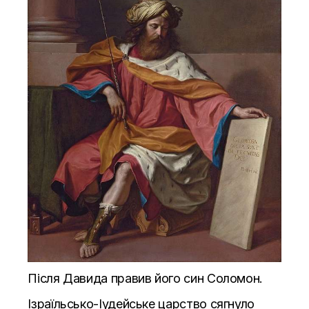
Після Давида правив його син Соломон.
Ізраїльсько-Іудейське царство сягнуло