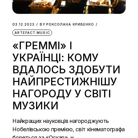
03.12.2023
BY
РОКСОЛАНА КРИВЕНКО
ARTEFACT.MUSIC
«ГРЕММІ» І
УКРАЇНЦІ: КОМУ
ВДАЛОСЬ ЗДОБУТИ
НАЙПРЕСТИЖНІШУ
НАГОРОДУ У СВІТІ
МУЗИКИ
Найкращих науковців нагороджують
Нобелівською премією, світ кінематографа
бореться за «Оскар», н