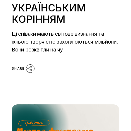
УКРАЇНСЬКИМ
КОРІННЯМ
Ці співаки мають світове визнання та
їхньою творчістю захоплюються мільйони.
Вони розквітли на чу
SHARE