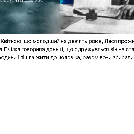
 Квіткою, що молодший на дев’ять років, Леся прожи
на Пчілка говорила доньці, що одружується він на ст
родини і пішла жити до чоловіка, разом вони збирали