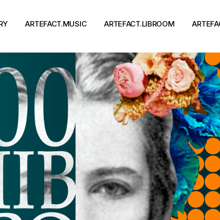
RY
ARTEFACT.MUSIC
ARTEFACT.LIBROOM
ARTEFA
Виконавці
Книги
Альбоми
Письменники
Концерти
Події
тя