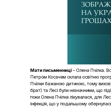
Мати письменниці
– Олена Пчілка. В
Петром Косачем склала освітню програ
Пчілки бажаною дитиною, тому вихову
брат) та Лесі були незначними, що під
поки Олена Пчілка лікувалася, для Ле
інфекція, що у подальшому обернула