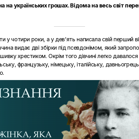
на на українських грошах. Відома на весь світ пе
и у чотири роки, а у дев’ять написала свій перший ві
чина видає дві збірки під псевдонімом, який запропо
ивку хрестиком. Окрім того дівчині легко давалося в
ьську, французьку, німецьку, італійську, давньогрецьк
ю.