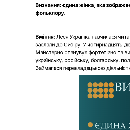
Визнання: єдина жінка, яка зображе
фольклору.
Вміння:
Леся Українка навчилася читат
заслали до Сибіру. У чотирнадцять дів
Майстерно опанувує фортепіано та виш
українську, російську, болгарську, пол
Займалася перекладацькою діяльніст