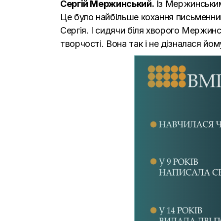
Сергій Мержинський.
Із Мержинським 
Це було найбільше кохання письменниц
Сергія. І сидячи біля хворого Мержин
творчості. Вона так і не дізналася йом