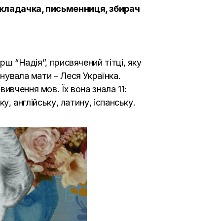
рекладачка, письменниця, збирач
рш “Надія”, присвячений тітці, яку
нувала мати – Леся Українка.
ивчення мов. Їх вона знала 11:
у, англійську, латину, іспанську.