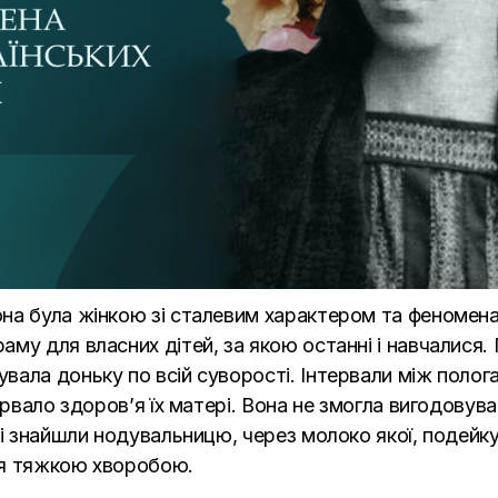
она була жінкою зі сталевим характером та феномен
му для власних дітей, за якою останні і навчалися.
вала доньку по всій суворості. Інтервали між поло
ірвало здоров’я їх матері. Вона не змогла вигодовув
сі знайшли нодувальницю, через молоко якої, подейк
ся тяжкою хворобою.