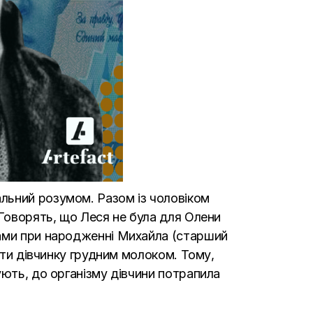
альний розумом. Разом із чоловіком
 Говорять, що Леся не була для Олени
гами при народженні Михайла (старший
ати дівчинку грудним молоком. Тому,
ують, до організму дівчини потрапила