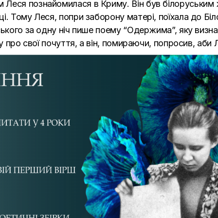
Леся познайомилася в Криму. Він був білоруським ж
і. Тому Леся, попри заборону матері, поїхала до Бі
ського за одну ніч пише поему “Одержима”, яку визна
у про свої почуття, а він, помираючи, попросив, аби 