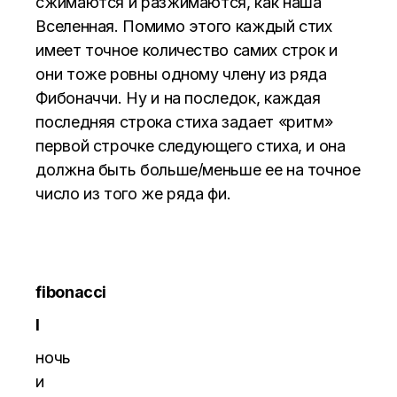
сжимаются и разжимаются, как наша
Вселенная. Помимо этого каждый стих
имеет точное количество самих строк и
они тоже ровны одному члену из ряда
Фибоначчи. Ну и на последок, каждая
последняя строка стиха задает «ритм»
первой строчке следующего стиха, и она
должна быть больше/меньше ее на точное
число из того же ряда фи.
f
ibonacci
I
ночь
и