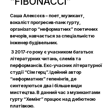
“FIBONACCI”
Саша Алексєєв – поет, музикант,
вокаліст прогресив-панк гурту,
організатор “неформатних” поетичних
вечорів, навчається за спеціальністю
інженер будівельник.
З 2017-го року є учасником багатьох
літературних читань, слемів та
перформансів. Екс-учасник літературної
студії “Сім герц”. Ідейний автор
“неформатних” гепенінгів, де
синтезуються два і більше види
мистецтва. В данний час з музикантами
гурту “Хемінг” працює над дебютною
платівкою.