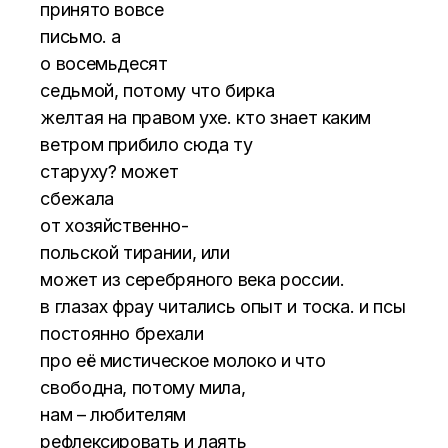
принято вовсе
письмо. а
о восемьдесят
седьмой, потому что бирка
желтая на правом ухе. кто знает каким
ветром прибило сюда ту
старуху? может
сбежала
от хозяйственно-
польской тирании, или
может из серебряного века россии.
в глазах фрау читались опыт и тоска. и псы
постоянно брехали
про её мистическое молоко и что
свободна, потому мила,
нам – любителям
рефлексировать и лаять