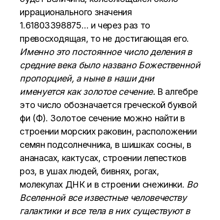
иррационального значения
1.61803398875… и через раз то
превосходящая, то не достигающая его.
Именно это постоянное число деления в
средние века было
названо
Божественной
пропорцией
, а ныне в наши дни
именуется как
золотое сечение
.
В алгебре
это число обозначается греческой буквой
фи (Ф). Золотое сечение можно найти в
строении морских раковин, расположении
семян подсолнечника, в шишках сосны, в
ананасах, кактусах, строении лепестков
роз, в ушах людей, бивнях, рогах,
молекулах ДНК и в строении снежинки.
Во
Вселенной все известные человечеству
галактики и все тела в них существуют в