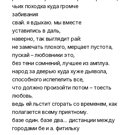
чьих походка куда громче
забивания
свай. я вдыхаю. мы вместе
уставились в даль,
наверно, так выглядит рай:
не замечать плохого, мерцает пустота,
пускай – любовники это,
без тени сомнений, лучшее из амплуа.
народ за дверью куда хуже дьявола,
способного испепелить все,
что должно произойти потом – тоесть
любовь.
ведь ей льстит сгорать со временем, как
полагается всему приятному.
базе один. базе два… дистанции между
городами бе и а. фитильку