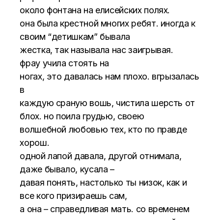
около фонтана на елисейских полях.
она была крестной многих ребят. иногда к
своим “детишкам” бывала
жестка, так называла нас заигрывая.
фрау учила стоять на
ногах, это давалась нам плохо. вгрызалась
в
каждую сраную вошь, чистила шерсть от
блох. но поила грудью, своею
волшебной любовью тех, кто по правде
хорош.
одной лапой давала, другой отнимала,
даже бывало, кусала –
давая понять, настолько ты низок, как и
все кого призираешь сам,
а она – справедливая мать. со временем