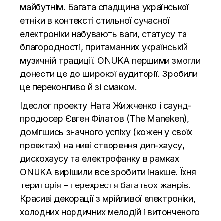
майбутнім. Багата спадщина української
етніки в контексті стильної сучасної
електроніки набувають ваги, статусу та
благородності, притаманних українській
музичній традиції. ONUKA першими змогли
донести це до широкої аудиторії. Зробили
це переконливо й зі смаком.
Ідеолог проекту Ната Жижченко і саунд-
продюсер Євген Філатов (The Maneken),
домігшись значного успіху (кожен у своїх
проектах) на ниві створення дип-хаусу,
дискохаусу та електрофанку в рамках
ONUKA вирішили все зробити інакше. Їхня
територія – перехрестя багатьох жанрів.
Красиві декорації з мрійливої електроніки,
холодних нордичних мелодій і витонченого