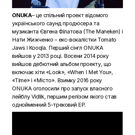
ONUKA
– це спільний проект відомого
українського саунд продюсера та
музиканта Євгена Філатова (The Maneken) і
Нати Жижченко – екс-вокалістки Tomato
Jaws і Kooqla. Перший сінгл ONUKA
вийшов у 2013 році. Восени 2014 року
вийшов дебютний альбом проекту, що
включає хіти «Look», «When I Met You»,
«Time» і «Місто». Взимку 2016 року
ONUKA оголосили про запуск власного
лейблу Vidlik, першим релізом якого став
однойменний 5-трековий EP.