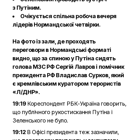
з Путіним.
Очікується спільна робоча вечеря
лідерів Нормандської четвірки.
На фото із зали, де проходять
переговори в Нормандські форматі
видно, що за спиною у Путіна сидять
голова МЗС РФ Сергій Лавров і помічник
президента РФ Владислав Сурков, який
є кремлівським куратором терористів
«Л/ДНР».
19:19
Кореспондент РБК-Україна говорить,
що публічного рукостискання Путіна і
Зеленського не було.
19:12
В Офісі президента теж зазначили,