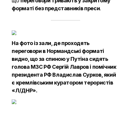
що
переговори тривають у закритому
форматі без представників преси
.
На фото із зали, де проходять
переговори в Нормандські форматі
видно, що за спиною у Путіна сидять
голова МЗС РФ Сергій Лавров і помічник
президента РФ Владислав Сурков, який
є кремлівським куратором терористів
«Л/ДНР».