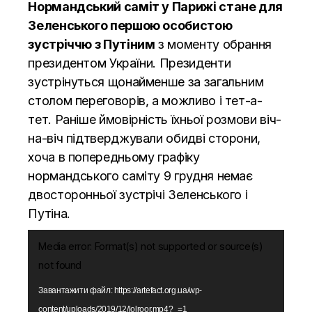
Нормандський саміт у Парижі стане для
Зеленського першою особистою
зустріччю з Путіним
з моменту обрання
президентом України. Президенти
зустрінуться щонайменше за загальним
столом переговорів, а можливо і тет-а-
тет. Раніше ймовірність їхньої розмови віч-
на-віч підтверджували обидві сторони,
хоча в
попередньому графіку
нормандського саміту 9 грудня
немає
двосторонньої зустрічі Зеленського і
Путіна.
Відеопрогравач
Media error: Format(s) not supported or source(s)
not found
Завантажити файл: https://artefact.org.ua/wp-
content/uploads/2019/12/lolroor.mp4?_=1