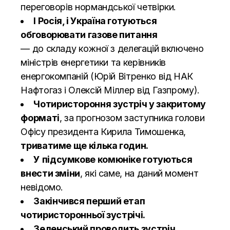
переговорів нормандської четвірки.
І Росія, і Україна готуються
обговорювати газове питання
— до складу кожної з делегацій включено
міністрів енергетики та керівників
енергокомпаній (Юрій Вітренко від НАК
Нафтогаз і Олексій Міллер від Газпрому).
Чотиристороння зустріч у закритому
форматі
, за прогнозом заступника голови
Офісу президента Кирила Тимошенка,
триватиме ще кілька годин.
У підсумкове комюніке готуються
внести зміни
, які саме, на даний момент
невідомо.
Закінчився перший етап
чотиристоронньої зустрічі.
Зеленський проводить зустріч