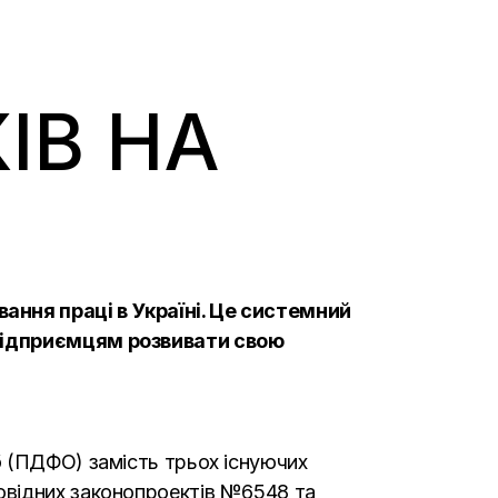
ІВ НА
ння праці в Україні. Це системний
 підприємцям розвивати свою
б (ПДФО) замість трьох існуючих
овідних законопроектів №6548 та