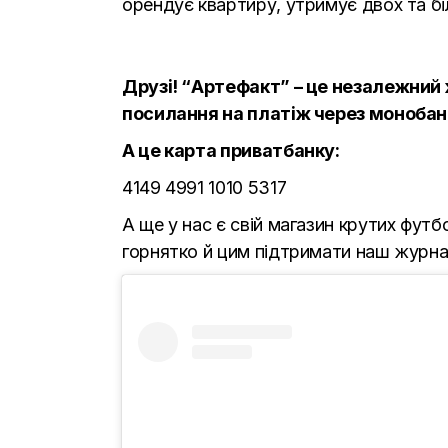
орендує квартиру, утримує двох та бі
Друзі! “Артефакт” – це незалежний 
посилання на платіж через монобан
А це карта приватбанку:
4149 4991 1010 5317
А ще у нас є свій магазин крутих фут
горнятко й цим підтримати наш журна