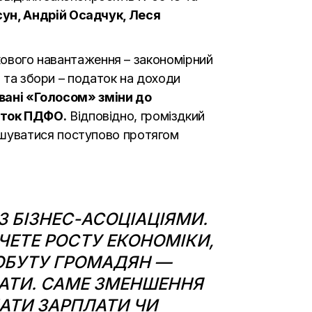
сун, Андрій Осадчук, Леся
ткового навантаження – закономірний
и та збори – податок на доходи
ані «Голосом» зміни до
аток ПДФО.
Відповідно, громіздкий
ншуватися поступово протягом
З БІЗНЕС-АСОЦІАЦІЯМИ.
ЧЕТЕ РОСТУ ЕКОНОМІКИ,
РОБУТУ ГРОМАДЯН —
АТИ. САМЕ ЗМЕНШЕННЯ
АТИ ЗАРПЛАТИ ЧИ