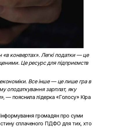
н «в конвертах». Легкі податки — це
щеними. Це ресурс для підприємств
кономіки. Все інше — це лише гра в
му оподаткування зарплат, яку
и»
, — пояснила лідерка «Голосу» Кіра
— інформування громадян про суми
астину сплаченого ПДФО для тих, хто