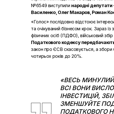
№6549 виступили
народні депутати 
Василенко, Олег Макаров, Роман К
«Голос» послідовно відстоює інтереси
та очікуваний бізнесом крок. Зараз і
фізичних осіб (ПДФО), військовий збір
Податкового кодексу передбачають,
закон про ЄСВ скасовується, а збор
чотирьох років до 20%.
«ВЕСЬ МИНУЛИЙ 
ВСІ ВОНИ ВИСЛО
ІНВЕСТИЦІЙ, ЗБ
ЗМЕНШУЙТЕ ПОД
ПОДАТКОВОГО Н