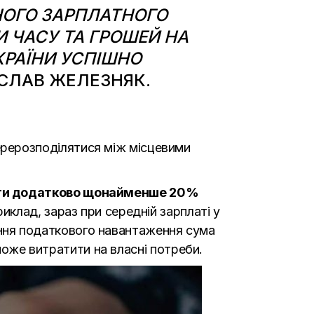
ЧОГО ЗАРПЛАТНОГО
 ЧАСУ ТА ГРОШЕЙ НА
 КРАЇНИ УСПІШНО
ОСЛАВ ЖЕЛЕЗНЯК.
рерозподілятися між місцевими
мати додатково щонайменше 20%
иклад, зараз при середній зарплаті у
шення податкового навантаження сума
зможе витратити на власні потреби.