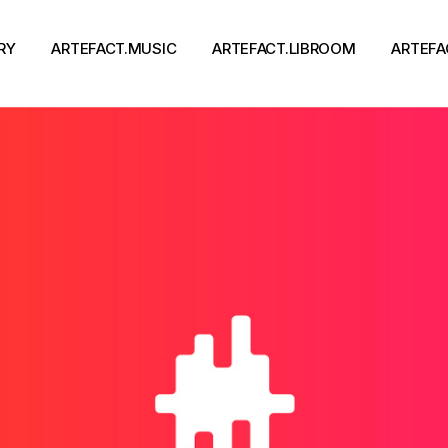
RY
ARTEFACT.MUSIC
ARTEFACT.LIBROOM
ARTEFA
Виконавці
Книги
Альбоми
Письменники
Концерти
Події
тя