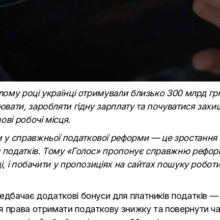
улому році українці отримували близько 300 млрд гр
вати, заробляти гідну зарплату та почуватися захи
ові робочі місця.
у справжньої податкової реформи — це зростання е
л податків. Тому «Голос» пропонує справжню рефор
ці, і побачити у пропозиціях на сайтах пошуку робот
редбачає додаткові бонуси для платників податків 
я права отримати податкову знижку та повернути ч