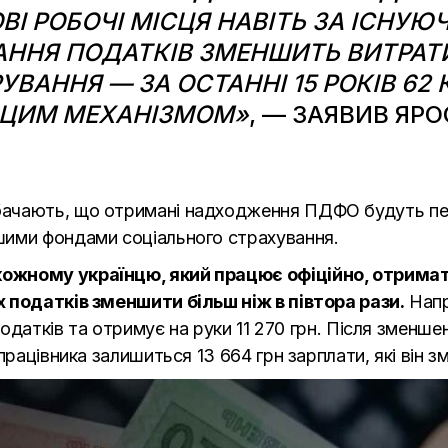
І РОБОЧІ МІСЦЯ НАВІТЬ ЗА ІСНУЮ
АННЯ ПОДАТКІВ ЗМЕНШИТЬ ВИТРАТИ
УВАННЯ — ЗА ОСТАННІ 15 РОКІВ 62
 ЦИМ МЕХАНІЗМОМ»
, — ЗАЯВИВ ЯР
бачають, що отримані надходження ПДФО будуть пе
шими фондами соціального страхування.
кожному українцю, який працює офіційно, отри
 податків зменшити більш ніж в півтора рази.
Напр
 податків та отримує на руки 11 270 грн. Після змен
працівника залишиться 13 664 грн зарплати, які він 