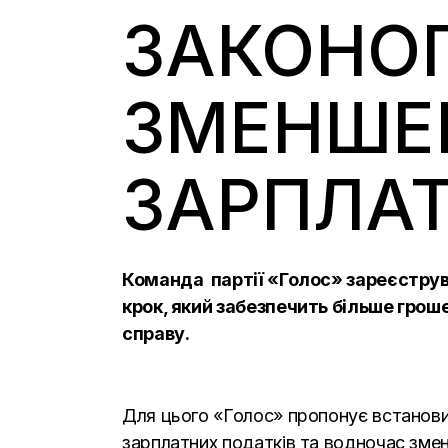
ЗАКОНО
ЗМЕНШЕН
ЗАРПЛА
Команда партії «Голос» зареєструв
крок, який забезпечить більше гро
справу.
Для цього «Голос» пропонує встанови
зарплатних податків та водночас зме