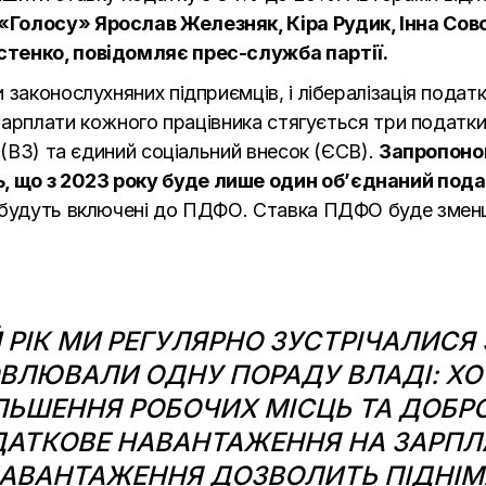
«Голосу» Ярослав Железняк, Кіра Рудик, Інна Сов
остенко, повідомляє прес-служба
партії.
 законослухняних підприємців, і лібералізація пода
з зарплати кожного працівника стягується три податк
 (ВЗ) та єдиний соціальний внесок (ЄСВ).
Запропонов
 що з 2023 року буде лише один об’єднаний под
и будуть включені до ПДФО. Ставка ПДФО буде зме
РІК МИ РЕГУЛЯРНО ЗУСТРІЧАЛИСЯ 
ВЛЮВАЛИ ОДНУ ПОРАДУ ВЛАДІ: ХО
ІЛЬШЕННЯ РОБОЧИХ МІСЦЬ ТА ДОБ
АТКОВЕ НАВАНТАЖЕННЯ НА ЗАРПЛ
АВАНТАЖЕННЯ ДОЗВОЛИТЬ ПІДНІМ