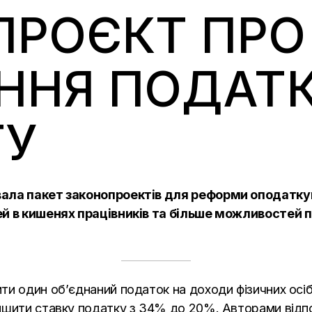
ПРОЄКТ ПРО
НЯ ПОДАТК
ТУ
ала пакет законопроектів для реформи оподаткува
шей в кишенях працівників та більше можливостей
ти один об’єднаний податок на доходи фізичних осі
ншити ставку податку з 34% до 20%. Авторами відп