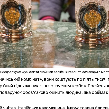
 Медведчука: журналісти знайшли російські герби та самовари в маєт
бачінський комбінат», вони коштують по п’ять тисяч 
рібний підсклянник із позолоченим гербом Російсько
подарунок обов’язково оцінить людина, яка обіймає
й унітаз, італійська кавомашина, інкрустована баре