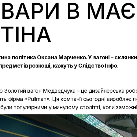
ВАРИ В МАЄ
ТІНА
на політика Оксана Марченко. У вагоні – склянки 
 предметів розкоші, кажуть у
Слідство Інфо.
що Золотий вагон Медведчука – це дизайнерська робо
ть фірма «Pullman». Ця компанії сьогодні виробляє лю
 були популярними у минулому столітті, коли замож