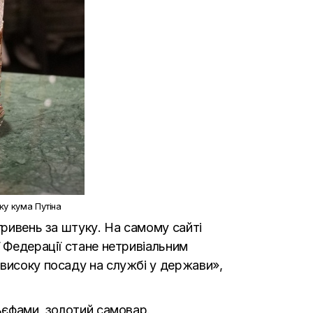
ку кума Путіна
гривень за штуку. На самому сайті
ї Федерації стане нетривіальним
 високу посаду на службі у держави»,
льєфами, золотий самовар.