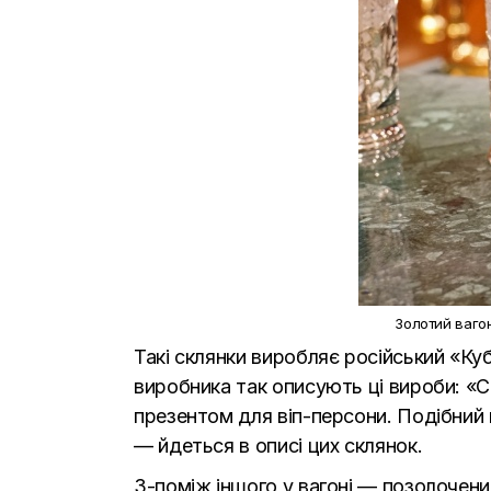
Золотий вагон
Такі склянки виробляє російський «Ку
виробника так описують ці вироби: «С
презентом для віп-персони. Подібний 
— йдеться в описі цих склянок.
З-поміж іншого у вагоні — позолочени