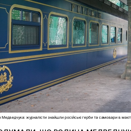
 Медведчука: журналісти знайшли російські герби та самовари в маєт