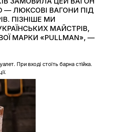
ІВ
ЗАМОВИЛА ЦЕЙ ВАГОН
ГО — ЛЮКСОВІ ВАГОНИ ПІД
В. ПІЗНІШЕ МИ
УКРАЇНСЬКИХ МАЙСТРІВ,
ОЇ МАРКИ «PULLMAN», —
туалет. При вході стоїть барна стійка.
ії.