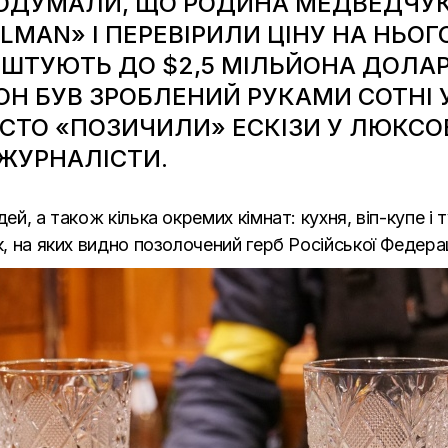
ПОДУМАЛИ, ЩО РОДИНА
МЕДВЕДЧУК
LLMAN» І ПЕРЕВІРИЛИ ЦІНУ НА НЬО
ТУЮТЬ ДО $2,5 МІЛЬЙОНА ДОЛАРІ
ОН БУВ ЗРОБЛЕНИЙ РУКАМИ СОТНІ 
СТО «ПОЗИЧИЛИ» ЕСКІЗИ У ЛЮКСОВ
ЖУРНАЛІСТИ.
ей, а також кілька окремих кімнат: кухня, віп-купе і 
к, на яких видно позолочений герб Російської Федерац