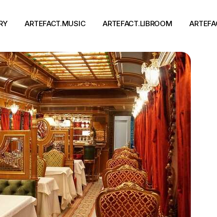
RY
ARTEFACT.MUSIC
ARTEFACT.LIBROOM
ARTEFA
Виконавці
Книги
Альбоми
Письменники
Концерти
Події
тя