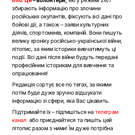
Info. Це
– волонтери,
які у режимі 24/7
збирають інформацію про злочини
російських окупантів, фіксують всі дані про
бойові дії, а також – заяви культурних
діячів, спортсменів, компаній. Вони пишуть
велику хроніку російсько-української війни,
літопис, за яким історики вивчатимуть ці
події. Всі дані після війни будуть передані
професійним історикам для вивчення та
опрацювання!
Редакція сортує все по тегах, за якими
потім буде дуже зручно відшукати
інформацію зі сфери, яка Вас цікавить.
Підтримайте їх – підпишіться на
телеграм
канал
або приєднайтеся та пишіть цей
літопис разом з ними! Їм дуже потрібна