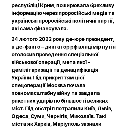
республіці Крим, поширювала брехливу
інформацію через проросійські медіа та
українські проросійські політичні партії,
які сама фінансувала.
24 лютого 2022 року де-юре президент,
а де-факто – диктатор рф владімір путін
оголосив проведення спеціальної
військової операції, мета якої –
демілітаризації та денацифікація
України. Під прикриттям цієї
спецоперації Москва почала
повномасштабну війну та завдала
ракетних ударів по більшості великих
міст. Під обстріл потрапили Київ, Львів,
Одеса, Суми, Чернігів, Миколаїв. Такі
міста як Харків, Маріуполь зазнали