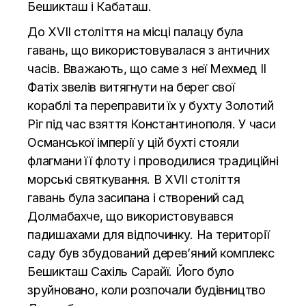
Бешикташ і Кабаташ.
До XVII століття на місці палацу була
гавань, що використовувалася з античних
часів. Вважають, що саме з неї Мехмед II
Фатіх звелів витягнути на берег свої
кораблі та переправити їх у бухту Золотий
Ріг під час взяття Константинополя. У часи
Османської імперії у цій бухті стояли
флагмани її флоту і проводилися традиційні
морські святкування. В XVII століття
гавань була засипана і створений сад
Долмабахче, що використовувався
падишахами для відпочинку. На території
саду був збудований дерев’яний комплекс
Бешикташ Сахіль Сарайї. Його було
зруйновано, коли розпочали будівництво