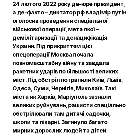
24 лютого 2022 року де-юре президент,
а де-факто – диктатор рф владімір путін
оголосив проведення спеціальної
військової операції, мета якої –
демілітаризації та денацифікація
України. Під прикриттям цієї
спецоперації Москва почала
повномасштабну війну та завдала
ракетних ударів по більшості великих
міст. Під обстріл потрапили Київ, Львів,
Одеса, Суми, Чернігів, Миколаїв. Такі
міста як Харків, Маріуполь зазнали
великих руйнувань, рашисти спеціально
обстрілювали там дитячі садочки,
школи та лікарні. Загинуло багато
мирних дорослих людей та дітей.