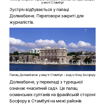
у місті Стамбул
Зустріч відбувається у палаці
Долмабахче. Переговори закриті для
журналістів.
Палац Долмабахче у міцсті Стамбул – вид із боку Босфору
Долмабахче, у перекладі з турецької
означає «насипний сад». Це палац
османських султанів на фракійській стороні
Босфору в Стамбулі на межі районів