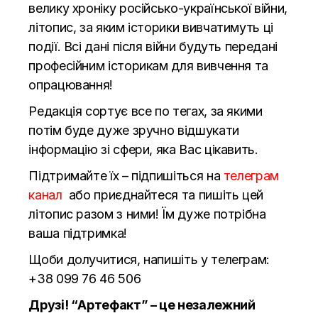
велику хроніку російсько-української війни,
літопис, за яким історики вивчатимуть ці
події. Всі дані після війни будуть передані
професійним історикам для вивчення та
опрацювання!
Редакція сортує все по тегах, за якими
потім буде дуже зручно відшукати
інформацію зі сфери, яка Вас цікавить.
Підтримайте їх – підпишіться на
телеграм
канал
або приєднайтеся та пишіть цей
літопис разом з ними! Їм дуже потрібна
ваша підтримка!
Щоби долучитися, напишіть у телеграм:
+38 099 76 46 506
Друзі! “Артефакт” – це незалежний