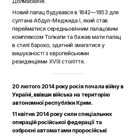
Долмабахче.
Новий палац будувався в 1842—1853 для
султана Абдул-Меджида I, який став
перейматися середньовічним палацовим
комплексом Топкапи та бажав мати палац
в стилі бароко, здатний змагатися у
вишуканості з європейськими
резиденціями XVIII століття.
20 лютого 2014 року росія почала війну в
Україні, ввівши війська на територію
автономної республіки Крим.
11 квітня 2014 року сили спеціальних
операцій російської федерації та
озброєні автоматами проросійські